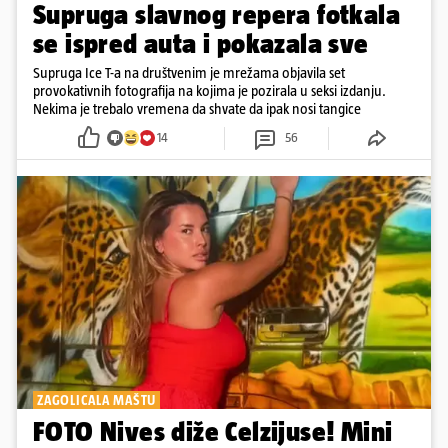
Supruga slavnog repera fotkala
se ispred auta i pokazala sve
Supruga Ice T-a na društvenim je mrežama objavila set
provokativnih fotografija na kojima je pozirala u seksi izdanju.
Nekima je trebalo vremena da shvate da ipak nosi tangice
14
56
ZAGOLICALA MAŠTU
FOTO Nives diže Celzijuse! Mini