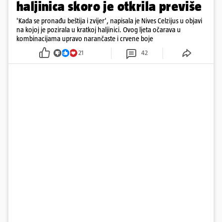
haljinica skoro je otkrila previše
'Kada se pronađu beštija i zvijer', napisala je Nives Celzijus u objavi
na kojoj je pozirala u kratkoj haljinici. Ovog ljeta očarava u
kombinacijama upravo narančaste i crvene boje
21
42