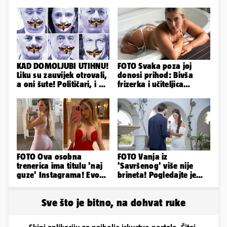
KAD DOMOLJUBI UTIHNU!
FOTO Svaka poza joj
Liku su zauvijek otrovali,
donosi prihod: Bivša
a oni šute! Političari, i vi
frizerka i učiteljica
ste odgovorni
oblinama je zapalila
Instagram
FOTO Ova osobna
FOTO Vanja iz
trenerica ima titulu 'naj
'Savršenog' više nije
guze' Instagrama! Evo
brineta! Pogledajte je
koliko naplaćuje po
sad
satu...
Sve što je bitno, na dohvat ruke