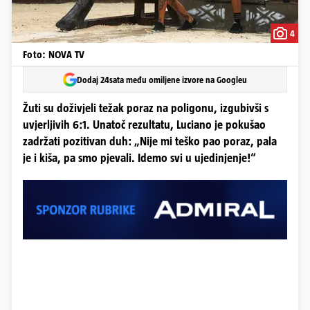
4
Foto: NOVA TV
Dodaj 24sata među omiljene izvore na Googleu
Žuti su doživjeli težak poraz na poligonu, izgubivši s
uvjerljivih 6:1. Unatoč rezultatu, Luciano je pokušao
zadržati pozitivan duh: „Nije mi teško pao poraz, pala
je i kiša, pa smo pjevali. Idemo svi u ujedinjenje!“