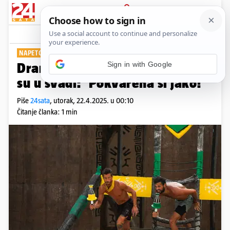
PRIJAVA
Show
Komentari
3
NAPETOSTI U PLEMENU
Drama u 'Survivoru', Marko i Liz
su u svađi: 'Pokvarena si jako!'
Piše
24sata
,
utorak, 22.4.2025. u 00:10
Čitanje članka: 1 min