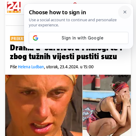
PRIJAVA
Show
Komentari
0
PREKRŠAJ U SHOWU
Drama u 'Survivoru'! Mnogi će i
zbog tužnih vijesti pustiti suzu
Piše
Helena Ludban
,
utorak, 23.4.2024. u 15:00