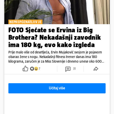
NEPREPOZNATLJIV JE
FOTO Sjećate se Ervina iz Big
Brothera? Nekadašnji zavodnik
ima 180 kg, evo kako izgleda
Prije malo više od desetljeća, Ervin Mujaković svojom je pojavom
obarao žene s nogu. Nekadašnji fitness trener danas ima 180
kilograma, zaručen je za Miss Slovenije i dnevno unese oko 6000
kcal.
7
31
Učitaj više