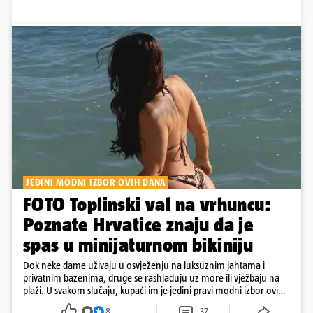
JEDINI MODNI IZBOR OVIH DANA
FOTO Toplinski val na vrhuncu:
Poznate Hrvatice znaju da je
spas u minijaturnom bikiniju
Dok neke dame uživaju u osvježenju na luksuznim jahtama i
privatnim bazenima, druge se rashlađuju uz more ili vježbaju na
plaži. U svakom slučaju, kupaći im je jedini pravi modni izbor ovih
dana
8
37