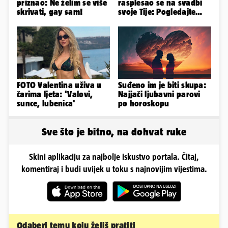
priznao: Ne želim se više
rasplesao se na svadbi
skrivati, gay sam!
svoje Tije: Pogledajte
kako je izgledalo
vjenčanje...
FOTO Valentina uživa u
Suđeno im je biti skupa:
čarima ljeta: 'Valovi,
Najjači ljubavni parovi
sunce, lubenica'
po horoskopu
Sve što je bitno, na dohvat ruke
Skini aplikaciju za najbolje iskustvo portala. Čitaj,
komentiraj i budi uvijek u toku s najnovijim vijestima.
Odaberi temu koju želiš pratiti