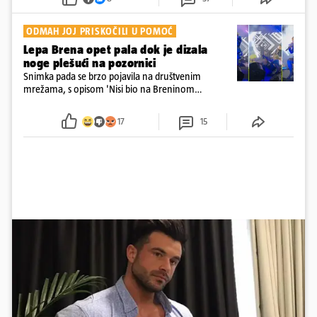
ODMAH JOJ PRISKOČILI U POMOĆ
Lepa Brena opet pala dok je dizala
noge plešući na pozornici
Snimka pada se brzo pojavila na društvenim
mrežama, s opisom 'Nisi bio na Breninom
koncertu, ako Brena nije pala pred tobom'.
Srećom, pjevačica se nije ozlijedila nego je s
17
15
osmijehom nastavila pjevati