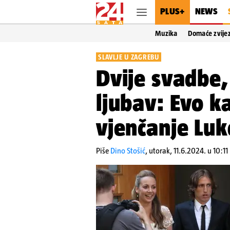
PLUS+
NEWS
Muzika
Domaće zvije
SLAVLJE U ZAGREBU
Dvije svadbe,
ljubav: Evo k
vjenčanje Luk
Piše
Dino Stošić
,
utorak, 11.6.2024. u 10:11