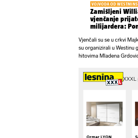
VOJVODA OD WESTMINS
Zamišljeni Will
vjenčanje prijat
milijardera: Po
sam, bez Kate
Vjenčali su se u crkvi Ma
su organizirali u Westinu g
hitovima Mladena Grdovića