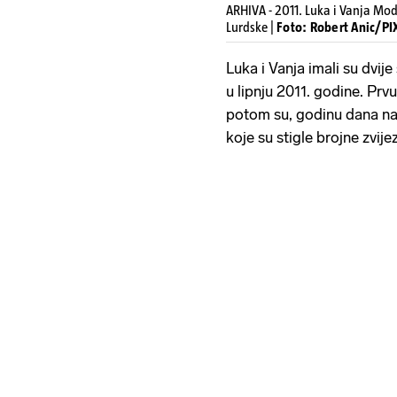
ARHIVA - 2011. Luka i Vanja Mod
Lurdske |
Foto: Robert Anic/PI
Luka i Vanja imali su dvij
u lipnju 2011. godine. Prv
potom su, godinu dana nak
koje su stigle brojne zvi