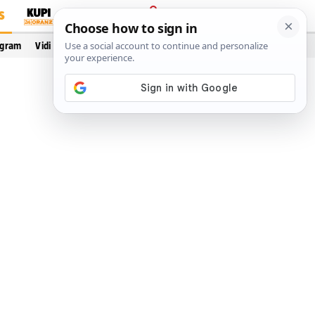
S
PRIJAVA
ogram
Vidi još…