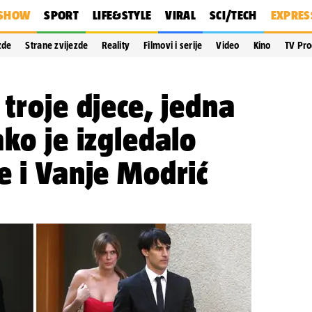
SHOW
SPORT
LIFE&STYLE
VIRAL
SCI/TECH
EXPRES
zde
Strane zvijezde
Reality
Filmovi i serije
Video
Kino
TV Pr
 troje djece, jedna
ako je izgledalo
e i Vanje Modrić