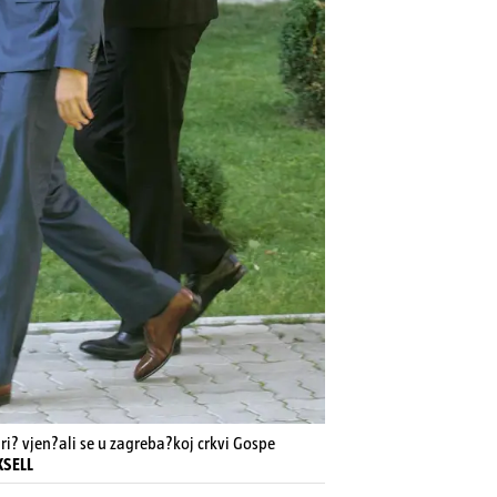
ri? vjen?ali se u zagreba?koj crkvi Gospe
XSELL