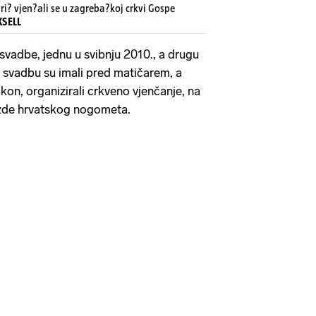
ri? vjen?ali se u zagreba?koj crkvi Gospe
XSELL
e svadbe, jednu u svibnju 2010., a drugu
u svadbu su imali pred matičarem, a
on, organizirali crkveno vjenčanje, na
jezde hrvatskog nogometa.