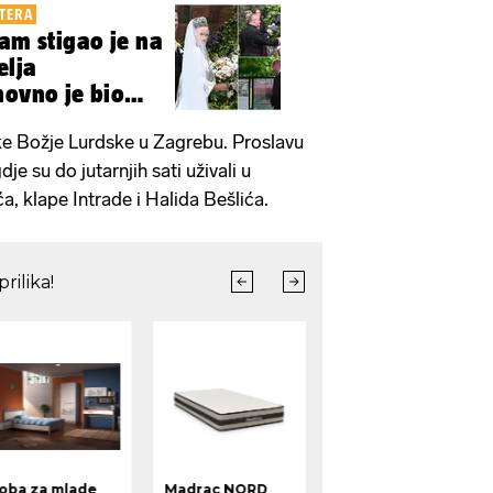
TERA
iam stigao je na
elja
novno je bio
jke Božje Lurdske u Zagrebu. Proslavu
dje su do jutarnjih sati uživali u
, klape Intrade i Halida Bešlića.