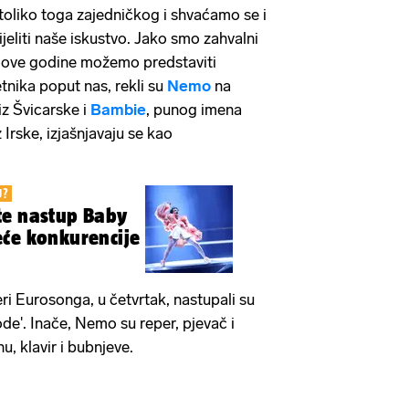
oliko toga zajedničkog i shvaćamo se i
iti naše iskustvo. Jako smo zahvalni
s ove godine možemo predstaviti
etnika poput nas, rekli su
Nemo
na
iz Švicarske i
Bambie
, punog imena
iz Irske, izjašnjavaju se kao
U?
te nastup Baby
će konkurencije
ri Eurosonga, u četvrtak, nastupali su
'. Inače, Nemo su reper, pjevač i
nu, klavir i bubnjeve.