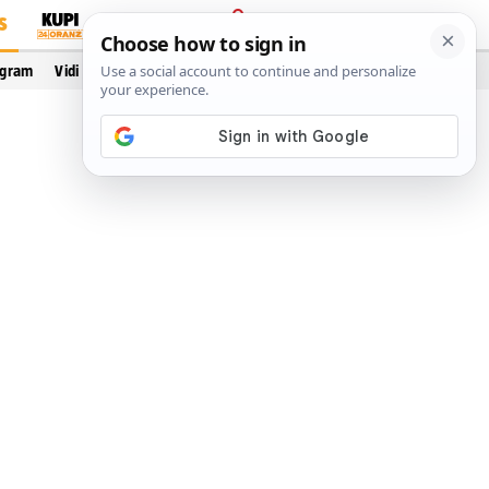
S
PRIJAVA
ogram
Vidi još…