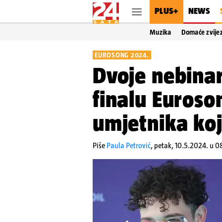
PLUS+
NEWS
Muzika
Domaće zvije
EUROSONG 2024.
Dvoje nebinar
finalu Euroso
umjetnika koji
Piše
Paula Petrović
,
petak, 10.5.2024. u 0