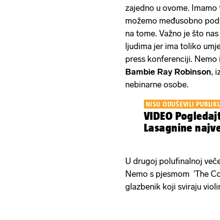
zajedno u ovome. Imamo t
možemo međusobno podijel
na tome. Važno je što na
ljudima jer ima toliko umj
press konferenciji. Nemo 
Bambie Ray Robinson
, 
nebinarne osobe.
NISU ODUŠEVILI PUBLIK
VIDEO Pogledaj
Lasagnine najve
U drugoj polufinalnoj veče
Nemo s pjesmom 'The Code
glazbenik koji sviraju violi