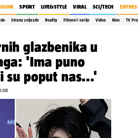
SHOW
SPORT
LIFE&STYLE
VIRAL
SCI/TECH
EXPRES
zde
Strane zvijezde
Reality
Filmovi i serije
Video
Kino
TV Pr
nih glazbenika u
nga: 'Ima puno
 su poput nas...'
8:08