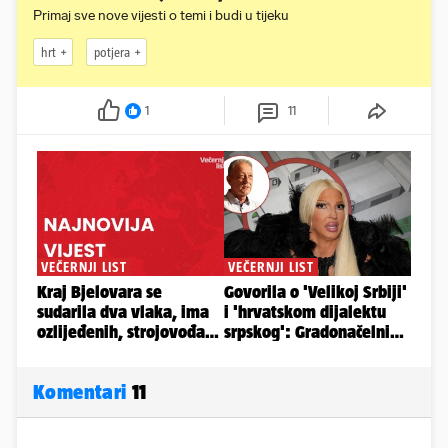
Primaj sve nove vijesti o temi i budi u tijeku
hrt
potjera
1
11
Komentari
11