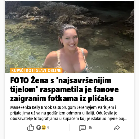
KUPAĆI KOJI SLAVI OBLINE
FOTO Žena s 'najsavršenijim
tijelom' raspametila je fanove
zaigranim fotkama iz plićaka
Manekenka Kelly Brook sa suprugom Jeremyjem Parisijem i
prijateljima uživa na godišnjem odmoru u Italiji. Oduševila je
obožavatelje fotografijama u kupaćem koji je istaknuo njene bujne
obline
4
16