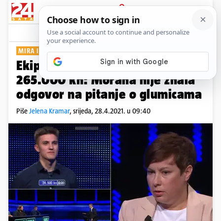
PRIJAVA
Show
Komentari
11
MIRA ILI ENA? ZNATE LI VI?
Ekipa umalo osvojila rekordnih
265.000 kn: Morana nije znala
odgovor na pitanje o glumicama
Piše
Jelena Kramar
,
srijeda, 28.4.2021. u 09:40