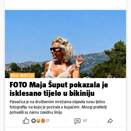
KOJI MIŠIĆI!
FOTO Maja Šuput pokazala je
isklesano tijelo u bikiniju
Pjevačica je na društvenim mrežama objavila novu ljetnu
fotografiju na kojoj je pozirala u kupaćem. Mnogi pratitelji
pohvalili su njenu zavidnu liniju
27
67