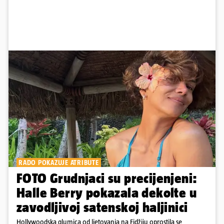
RADO POKAZUJE ATRIBUTE
FOTO Grudnjaci su precijenjeni:
Halle Berry pokazala dekolte u
zavodljivoj satenskoj haljinici
Hollywoodska glumica od ljetovanja na Fidžiju oprostila se