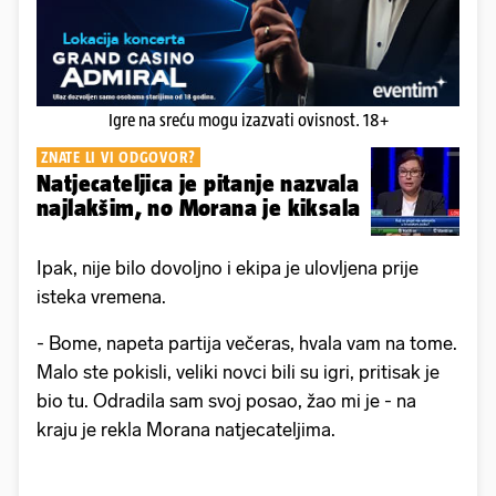
Igre na sreću mogu izazvati ovisnost. 18+
ZNATE LI VI ODGOVOR?
Natjecateljica je pitanje nazvala
najlakšim, no Morana je kiksala
Ipak, nije bilo dovoljno i ekipa je ulovljena prije
isteka vremena.
- Bome, napeta partija večeras, hvala vam na tome.
Malo ste pokisli, veliki novci bili su igri, pritisak je
bio tu. Odradila sam svoj posao, žao mi je - na
kraju je rekla Morana natjecateljima.