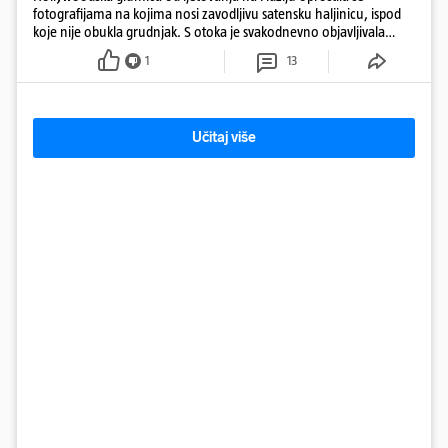
fotografijama na kojima nosi zavodljivu satensku haljinicu, ispod
koje nije obukla grudnjak. S otoka je svakodnevno objavljivala
fotografije u kupaćem
1
13
Učitaj više