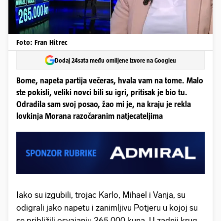
Foto: Fran Hitrec
Dodaj 24sata među omiljene izvore na Googleu
Bome, napeta partija večeras, hvala vam na tome. Malo
ste pokisli, veliki novci bili su igri, pritisak je bio tu.
Odradila sam svoj posao, žao mi je, na kraju je rekla
lovkinja Morana razočaranim natjecateljima
Iako su izgubili, trojac Karlo, Mihael i Vanja, su
odigrali jako napetu i zanimljivu Potjeru u kojoj su
se približili osvajanju 265.000 kuna. U zadnji krug