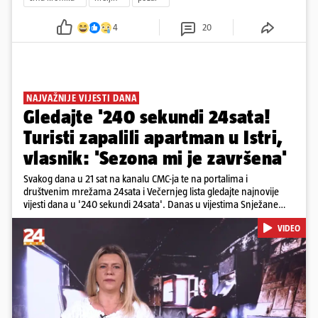
4
20
NAJVAŽNIJE VIJESTI DANA
Gledajte '240 sekundi 24sata!
Turisti zapalili apartman u Istri,
vlasnik: 'Sezona mi je završena'
Svakog dana u 21 sat na kanalu CMC-ja te na portalima i
društvenim mrežama 24sata i Večernjeg lista gledajte najnovije
vijesti dana u '240 sekundi 24sata'. Danas u vijestima Snježane
Krnetić: Turisti uništili apartman u Istri, 125 milijuna eura mogla bi
VIDEO
stajati sanacija otpada u Gospiću, u Osijeku pretukli nogometnog
suca, od utorka nove cijene goriva, rastu mirovine za 200 tisuća
branitelja...
Pokretanje videa...