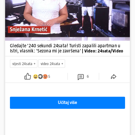
Gledajte '240 sekundi 24sata! Turisti zapalili apartman u
Istri, vlasnik: 'Sezona mi je završena'
| Video: 24sata/Video
vijesti 24sata
video 24sata
5
6
Učitaj više