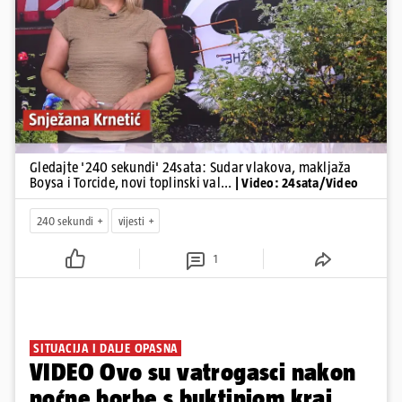
Pokretanje videa...
Gledajte '240 sekundi' 24sata: Sudar vlakova, makljaža
Boysa i Torcide, novi toplinski val...
| Video: 24sata/Video
240 sekundi
vijesti
1
SITUACIJA I DALJE OPASNA
VIDEO Ovo su vatrogasci nakon
noćne borbe s buktinjom kraj