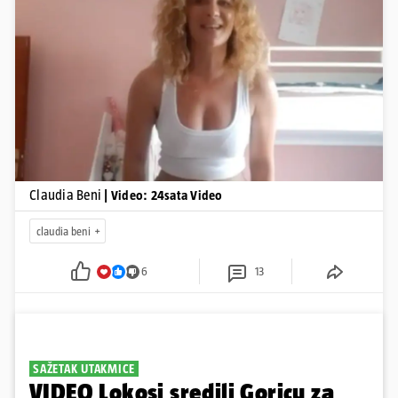
Pokretanje videa...
Claudia Beni
| Video: 24sata Video
claudia beni
6
13
SAŽETAK UTAKMICE
VIDEO Lokosi sredili Goricu za