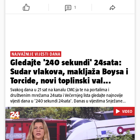
1
NAJVAŽNIJE VIJESTI DANA
Gledajte '240 sekundi' 24sata:
Sudar vlakova, makljaža Boysa i
Torcide, novi toplinski val...
Svakog dana u 21 sat na kanalu CMC-ja te na portalima i
društvenim mrežama 24sata i Večernjeg lista gledajte najnovije
vijesti dana u '240 sekundi 24sata'. Danas u vijestima Snježane
Krnetić: Željeznička nesreća između kolodvora Sveti Ivan Žabno i
VIDEO
Gradec, masovna tučnjava Boysa i Torcide, prijeti nestašica vode
kraj Požege...