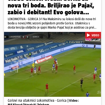
nova tri boda. Briljirao je Pajač,
zabio i debitant! Evo golova...
LOKOMOTIVA - GORICA 3-1 Na Maksimiru su lokosi došli do nova tri
boda u novoj HNL sezoni pobjedom protiv Gorice. Utakmicu s
dosta tenzija obilježio je sjajni Marko Pajač koji je asistirao za prvi
gol Mariću, a zakuhao drugi kada je Kavelj zabio auto-gol.
VIDEO
Bogojević je smanjio, Gorica je pritiskala i nizala šanse, ali onda
primila kontru pred kraj. Lokosi sele na vrh tablice s Osijekom
Pokretanje videa...
Golovi na utakmici Lokomotiva - Gorica
| Video:
MAXSport/Hrvatski Telekom