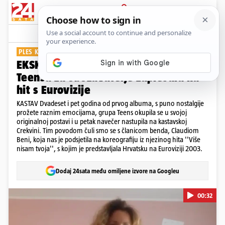
PRIJAVA
Show
Komentari
13
PLES KOJI SE NE ZABORAVLJA
EKSKLUZIVAN VIDEO Claudia Beni iz
Teensa za obožavatelje zaplesala na
hit s Eurovizije
KASTAV Dvadeset i pet godina od prvog albuma, s puno nostalgije
prožete raznim emocijama, grupa Teens okupila se u svojoj
originalnoj postavi i u petak navečer nastupila na kastavskoj
Crekvini. Tim povodom čuli smo se s članicom benda, Claudiom
Beni, koja nas je podsjetila na koreografiju iz njezinog hita ''Više
nisam tvoja'', s kojim je predstavljala Hrvatsku na Euroviziji 2003.
Dodaj 24sata među omiljene izvore na Googleu
00:32