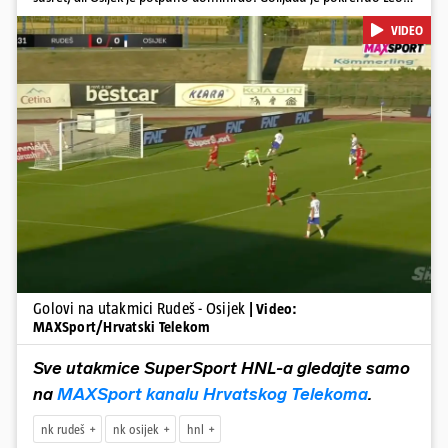
u 12. minuti, a povećao je u 24. minuti. Meksikancu su ovo bili prvi
VIDEO
golovi u dresu 'bijelo-plavih' Nail Omerović bio je junak u dresu
gostiju, zabio hat-trick. Mrežu golmana Rudeša tresao je u 41., 44.
minuti i 81. minuti. U dugu listu strijelaca u velikoj Gorici upisao se i
Arnel Jakupović golom u 69. minuti. Utješni gol za smanjenje
zaostatka u dresu Rudeša zabio je Ilečić u 84. minuti. Osijek je s tri
boda na prvom mjestu tablice HNL-a
Pokretanje videa...
Golovi na utakmici Rudeš - Osijek
| Video:
MAXSport/Hrvatski Telekom
Sve utakmice SuperSport HNL-a gledajte samo
na
MAXSport kanalu Hrvatskog Telekoma
.
nk rudeš
nk osijek
hnl