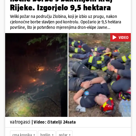
Rijeke. Izgorjelo 9,5 hektara
Veliki požar na području Zlobina, koji je izbio uz prugu, nakon
cjelonoćne borbe stavljen pod kontrolu. Opožario je 9,5 hektara
površine, što je potvrđeno mjerenjima dron-ekipe Javne
vatrogasne postrojbe grada Rijeke. Vatru je gasilo 55 ljudi sa 17
VIDEO
vozila te više DVD-ova i JVP Rijeka. Situacija je i dalje ozbiljna zbog
jakog vjetra koji povećava opasnost od razbuktavanja. Zato ostaju i
dežurati na terenu
Pokretanje videa...
vatrogasci
| Video: čitatelji 24sata
crna kronika
hreljin
požar