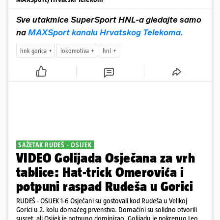
Sve utakmice SuperSport HNL-a gledajte samo
na
MAXSport kanalu Hrvatskog Telekoma
.
hnk gorica
lokomotiva
hnl
SAŽETAK RUDEŠ - OSIJEK
VIDEO Golijada Osječana za vrh
tablice: Hat-trick Omerovića i
potpuni raspad Rudeša u Gorici
RUDEŠ - OSIJEK 1-6 Osječani su gostovali kod Rudeša u Velikoj
Gorici u 2. kolu domaćeg prvenstva. Domaćini su solidno otvorili
susret, ali Osijek je potpuno dominirao. Golijadu je pokrenuo Leon