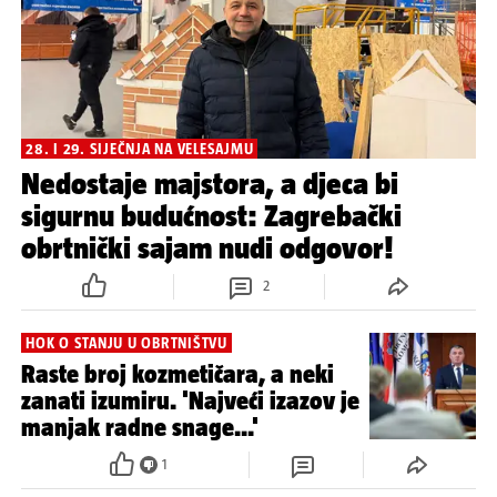
28. I 29. SIJEČNJA NA VELESAJMU
Nedostaje majstora, a djeca bi
sigurnu budućnost: Zagrebački
obrtnički sajam nudi odgovor!
2
HOK O STANJU U OBRTNIŠTVU
Raste broj kozmetičara, a neki
zanati izumiru. 'Najveći izazov je
manjak radne snage...'
1