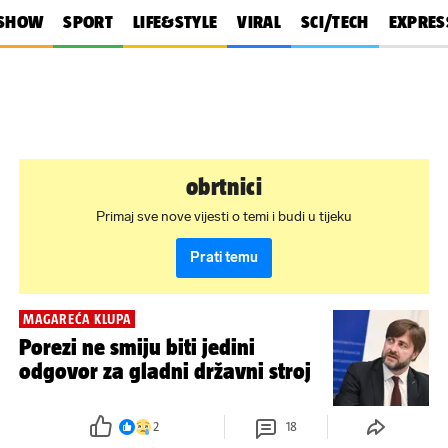
SHOW
SPORT
LIFE&STYLE
VIRAL
SCI/TECH
EXPRES
obrtnici
Primaj sve nove vijesti o temi i budi u tijeku
Prati temu
MAGAREĆA KLUPA
Porezi ne smiju biti jedini
odgovor za gladni državni stroj
2
18