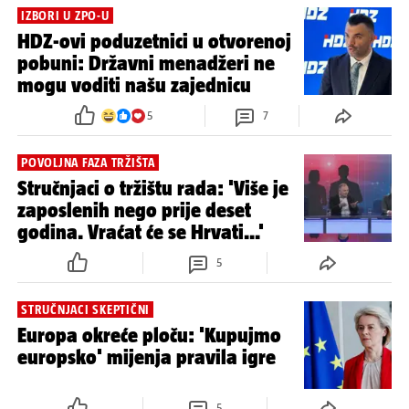
IZBORI U ZPO-U
HDZ-ovi poduzetnici u otvorenoj
pobuni: Državni menadžeri ne
mogu voditi našu zajednicu
5
7
POVOLJNA FAZA TRŽIŠTA
Stručnjaci o tržištu rada: 'Više je
zaposlenih nego prije deset
godina. Vraćat će se Hrvati...'
5
STRUČNJACI SKEPTIČNI
Europa okreće ploču: 'Kupujmo
europsko' mijenja pravila igre
5