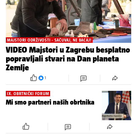
MAJSTORI ODRŽIVOSTI - SAČUVAJ, NE BACAJ!
VIDEO Majstori u Zagrebu besplatno
popravljali stvari na Dan planeta
Zemlje
1
IX. OBRTNIČKI FORUM
Mi smo partneri naših obrtnika