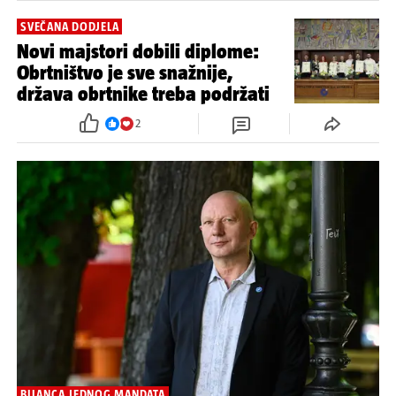
SVEČANA DODJELA
Novi majstori dobili diplome:
Obrtništvo je sve snažnije,
država obrtnike treba podržati
2
BILANCA JEDNOG MANDATA