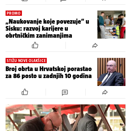
PROMO
„Naukovanje koje povezuje“ u
Sisku: razvoj karijere u
obrtničkim zanimanjima
STIŽU NOVE OLAKŠICE
Broj obrta u Hrvatskoj porastao
za 86 posto u zadnjih 10 godina