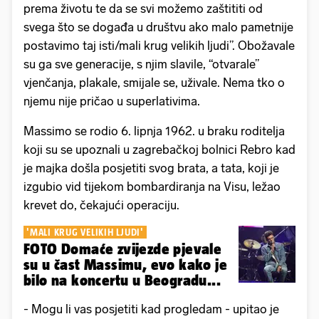
prema životu te da se svi možemo zaštititi od
svega što se događa u društvu ako malo pametnije
postavimo taj isti/mali krug velikih ljudi”. Obožavale
su ga sve generacije, s njim slavile, “otvarale”
vjenčanja, plakale, smijale se, uživale. Nema tko o
njemu nije pričao u superlativima.
Massimo se rodio 6. lipnja 1962. u braku roditelja
koji su se upoznali u zagrebačkoj bolnici Rebro kad
je majka došla posjetiti svog brata, a tata, koji je
izgubio vid tijekom bombardiranja na Visu, ležao
krevet do, čekajući operaciju.
'MALI KRUG VELIKIH LJUDI'
FOTO Domaće zvijezde pjevale
su u čast Massimu, evo kako je
bilo na koncertu u Beogradu...
- Mogu li vas posjetiti kad progledam - upitao je