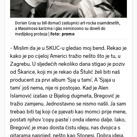
Dorian Gray su bili domaći zastupnici art-rocka osamdesetih,
a Massimova karizma i glas neminovno su doveli do
medijskog proboja |
Foto: promo
- Mislim da je u SKUC-u gledao moj bend. Rekao je
kako je po cijeloj Americi tražio nešto što je tu, u
Zagrebu. U sljedećih nekoliko dana stigao je poziv
od Škarice, koji mi je rekao da Štulić želi biti naš
producent za prvi album ‘Sjaj u tami’. A ‘Sjaja u
tami’ još nema, nije ni postojao. Kad je Alen
Islamović izašao iz Bijelog dugmeta, Bregović je
tražio zamjenu. Jednostavno se nismo našli. Ja sam
trebao biti taj koji će pjevati kao momci prije mene,
postati njihov ‘copy paste’ i onda idemo dalje. Iako,
Bregović je imao doista čistu ideju, nas dvojica s
gitarama naprijed, nešto kao Stonesi. Dobra ideja,