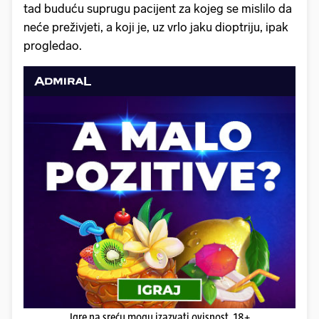
tad buduću suprugu pacijent za kojeg se mislilo da
neće preživjeti, a koji je, uz vrlo jaku dioptriju, ipak
progledao.
Igre na sreću mogu izazvati ovisnost. 18+