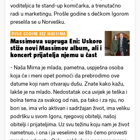
voditeljica te stand-up komičarka, a trenutačno
radi u marketingu. Prošle godine s dečkom Igorom
preselila se u Norvešku.
DVIJE GODINE BEZ MASSIMA
Massimova supruga Eni: Uskoro
stiže novi Massimov album, ali i
koncert prijatelja njemu u čast
- Naša Mirna je mlada, pametna, uspješna osoba
koja će i meni opet pomoći da prebrodimo ove
datume koji nam otvaraju dušu. Znate kako kažu,
lakše je na mlado. Nedostatak oca uvijek je teška i
bolna tema za svakog od nas, pa tako i za nju, no
bori se, ima vrlo aktivan i sadržajan život, ima veliku
podršku u svom Igoru, njegovoj obitelji, našoj
obitelji i prijateljima. Uz svu težinu koju nam je život
nametnuo, i ona i ja veselimo se što ćemo provesti