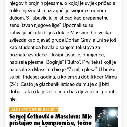
njegovih brojnih pjesama, o kojoj je uvijek pričao s
toliko nježnosti, nazivajući je svojom srodnom
dušom. S ljubavlju ju je isticao kao prepametnu
ženu “izvan njegove lige”. Upoznali su se
zahvaljujući glazbi još dok je Massimo bio velika
zvijezda kao pjevač grupe Dorian Gray, a Eni se još
kao studentica bavila pisanjem tekstova za
poznate izvođače - Josipi Lisac je, primjerice,
napisala pjesme “Boginja” i “Jutro”. Prvi tekst koji je
napisala za Massima bio je “Zemlja plesa”. U braku
su bili trideset godina, u kojem su dobili kćer Mirnu
(34). Često je glazbenik isticao da mu je cilj biti
dobar tata i da je želio imati baš djevojčicu, poput
nje.
'MALI KRUG VELIKIH LJUDI'
Sergej Ćetković o Massimu: Nije
pristajao na kompromise, točno