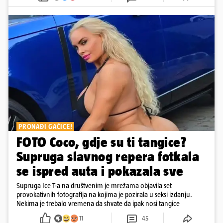
PRONAĐI GAĆICE!
FOTO Coco, gdje su ti tangice?
Supruga slavnog repera fotkala
se ispred auta i pokazala sve
Supruga Ice T-a na društvenim je mrežama objavila set
provokativnih fotografija na kojima je pozirala u seksi izdanju.
Nekima je trebalo vremena da shvate da ipak nosi tangice
11
45