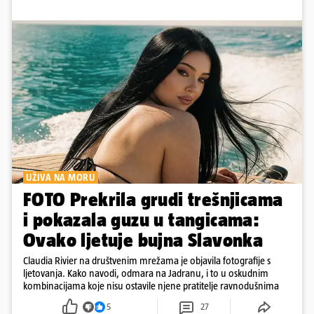
UŽIVA NA MORU
FOTO Prekrila grudi trešnjicama
i pokazala guzu u tangicama:
Ovako ljetuje bujna Slavonka
Claudia Rivier na društvenim mrežama je objavila fotografije s
ljetovanja. Kako navodi, odmara na Jadranu, i to u oskudnim
kombinacijama koje nisu ostavile njene pratitelje ravnodušnima
5
27