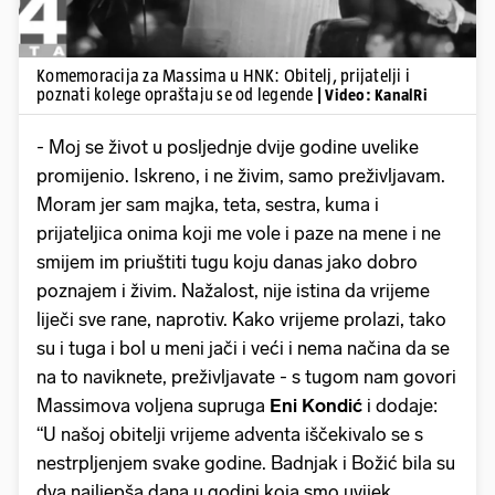
Komemoracija za Massima u HNK: Obitelj, prijatelji i
poznati kolege opraštaju se od legende
| Video: KanalRi
- Moj se život u posljednje dvije godine uvelike
promijenio. Iskreno, i ne živim, samo preživljavam.
Moram jer sam majka, teta, sestra, kuma i
prijateljica onima koji me vole i paze na mene i ne
smijem im priuštiti tugu koju danas jako dobro
poznajem i živim. Nažalost, nije istina da vrijeme
liječi sve rane, naprotiv. Kako vrijeme prolazi, tako
su i tuga i bol u meni jači i veći i nema načina da se
na to naviknete, preživljavate - s tugom nam govori
Massimova voljena supruga
Eni Kondić
i dodaje:
“U našoj obitelji vrijeme adventa iščekivalo se s
nestrpljenjem svake godine. Badnjak i Božić bila su
dva najljepša dana u godini koja smo uvijek