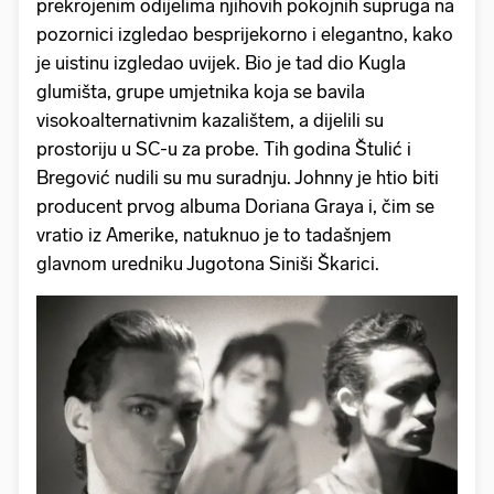
prekrojenim odijelima njihovih pokojnih supruga na
pozornici izgledao besprijekorno i elegantno, kako
je uistinu izgledao uvijek. Bio je tad dio Kugla
glumišta, grupe umjetnika koja se bavila
visokoalternativnim kazalištem, a dijelili su
prostoriju u SC-u za probe. Tih godina Štulić i
Bregović nudili su mu suradnju. Johnny je htio biti
producent prvog albuma Doriana Graya i, čim se
vratio iz Amerike, natuknuo je to tadašnjem
glavnom uredniku Jugotona Siniši Škarici.