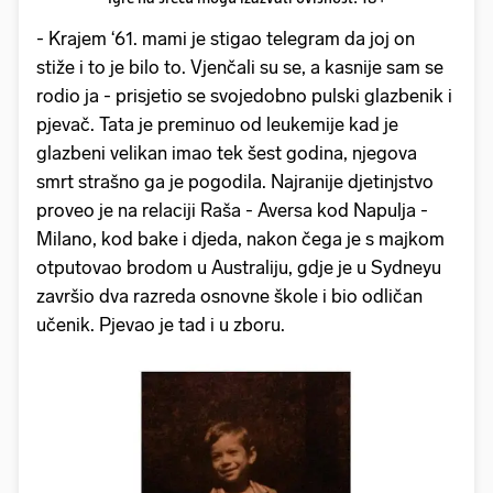
- Krajem ‘61. mami je stigao telegram da joj on
stiže i to je bilo to. Vjenčali su se, a kasnije sam se
rodio ja - prisjetio se svojedobno pulski glazbenik i
pjevač. Tata je preminuo od leukemije kad je
glazbeni velikan imao tek šest godina, njegova
smrt strašno ga je pogodila. Najranije djetinjstvo
proveo je na relaciji Raša - Aversa kod Napulja -
Milano, kod bake i djeda, nakon čega je s majkom
otputovao brodom u Australiju, gdje je u Sydneyu
završio dva razreda osnovne škole i bio odličan
učenik. Pjevao je tad i u zboru.