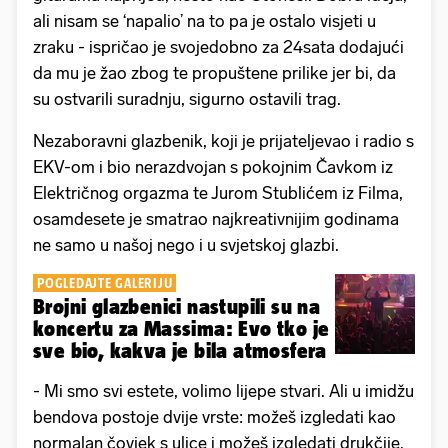
ali nisam se ‘napalio’ na to pa je ostalo visjeti u
zraku - ispričao je svojedobno za 24sata dodajući
da mu je žao zbog te propuštene prilike jer bi, da
su ostvarili suradnju, sigurno ostavili trag.
Nezaboravni glazbenik, koji je prijateljevao i radio s
EKV-om i bio nerazdvojan s pokojnim Čavkom iz
Električnog orgazma te Jurom Stublićem iz Filma,
osamdesete je smatrao najkreativnijim godinama
ne samo u našoj nego i u svjetskoj glazbi.
POGLEDAJTE GALERIJU
Brojni glazbenici nastupili su na
koncertu za Massima: Evo tko je
sve bio, kakva je bila atmosfera
- Mi smo svi estete, volimo lijepe stvari. Ali u imidžu
bendova postoje dvije vrste: možeš izgledati kao
normalan čovjek s ulice i možeš izgledati drukčije.