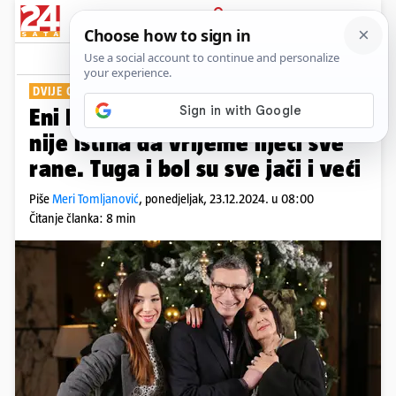
PRIJAVA
Show
Komentari
1
DVIJE GODINE BEZ MASSIMA
Eni Kondić za 24sata: Nažalost,
nije istina da vrijeme liječi sve
rane. Tuga i bol su sve jači i veći
Piše
Meri Tomljanović
,
ponedjeljak, 23.12.2024. u 08:00
Čitanje članka: 8 min