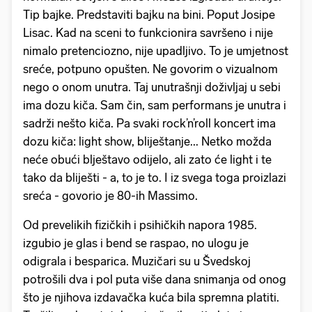
Tip bajke. Predstaviti bajku na bini. Poput Josipe
Lisac. Kad na sceni to funkcionira savršeno i nije
nimalo pretenciozno, nije upadljivo. To je umjetnost
sreće, potpuno opušten. Ne govorim o vizualnom
nego o onom unutra. Taj unutrašnji doživljaj u sebi
ima dozu kiča. Sam čin, sam performans je unutra i
sadrži nešto kiča. Pa svaki rock’n’roll koncert ima
dozu kiča: light show, bliještanje... Netko možda
neće obući blještavo odijelo, ali zato će light i te
tako da bliješti - a, to je to. I iz svega toga proizlazi
sreća - govorio je 80-ih Massimo.
Od prevelikih fizičkih i psihičkih napora 1985.
izgubio je glas i bend se raspao, no ulogu je
odigrala i besparica. Muzičari su u Švedskoj
potrošili dva i pol puta više dana snimanja od onog
što je njihova izdavačka kuća bila spremna platiti.