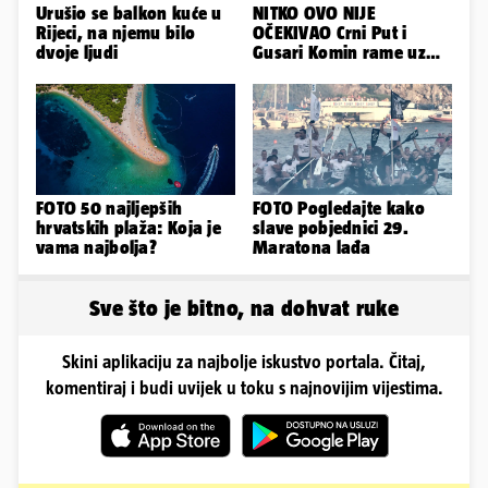
Urušio se balkon kuće u
NITKO OVO NIJE
Rijeci, na njemu bilo
OČEKIVAO Crni Put i
dvoje ljudi
Gusari Komin rame uz
rame osvojili Maraton
lađa
FOTO 50 najljepših
FOTO Pogledajte kako
hrvatskih plaža: Koja je
slave pobjednici 29.
vama najbolja?
Maratona lađa
Sve što je bitno, na dohvat ruke
Skini aplikaciju za najbolje iskustvo portala. Čitaj,
komentiraj i budi uvijek u toku s najnovijim vijestima.