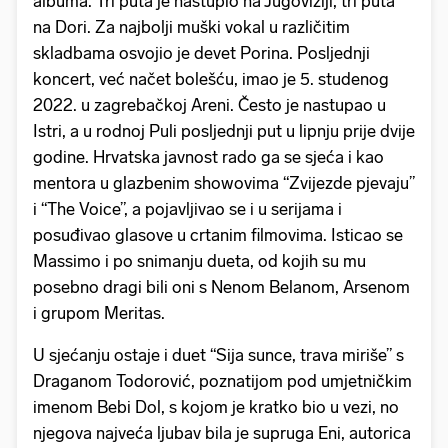
albuma. Tri puta je nastupio na Jugoviziji, tri puta
na Dori. Za najbolji muški vokal u različitim
skladbama osvojio je devet Porina. Posljednji
koncert, već načet bolešću, imao je 5. studenog
2022. u zagrebačkoj Areni. Često je nastupao u
Istri, a u rodnoj Puli posljednji put u lipnju prije dvije
godine. Hrvatska javnost rado ga se sjeća i kao
mentora u glazbenim showovima “Zvijezde pjevaju”
i “The Voice”, a pojavljivao se i u serijama i
posuđivao glasove u crtanim filmovima. Isticao se
Massimo i po snimanju dueta, od kojih su mu
posebno dragi bili oni s Nenom Belanom, Arsenom
i grupom Meritas.
U sjećanju ostaje i duet “Sija sunce, trava miriše” s
Draganom Todorović, poznatijom pod umjetničkim
imenom Bebi Dol, s kojom je kratko bio u vezi, no
njegova najveća ljubav bila je supruga Eni, autorica