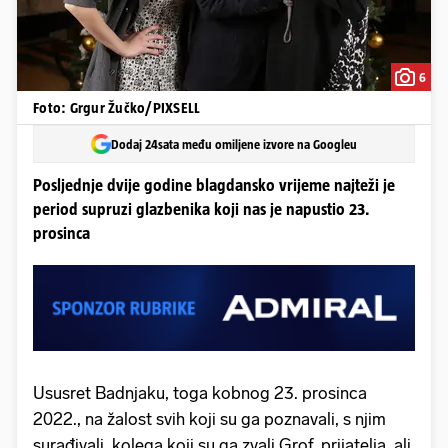
6
Foto: Grgur Žučko/PIXSELL
Dodaj 24sata među omiljene izvore na Googleu
Posljednje dvije godine blagdansko vrijeme najteži je
period supruzi glazbenika koji nas je napustio 23.
prosinca
Ususret Badnjaku, toga kobnog 23. prosinca
2022., na žalost svih koji su ga poznavali, s njim
surađivali, kolega koji su ga zvali Grof, prijatelja, ali