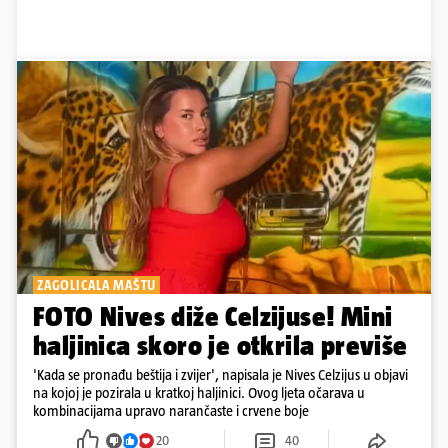
ZAGOLICALA MAŠTU
FOTO Nives diže Celzijuse! Mini
haljinica skoro je otkrila previše
'Kada se pronađu beštija i zvijer', napisala je Nives Celzijus u objavi
na kojoj je pozirala u kratkoj haljinici. Ovog ljeta očarava u
kombinacijama upravo narančaste i crvene boje
20
40