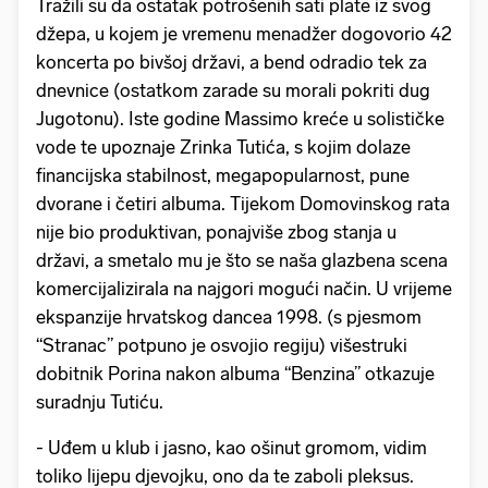
Tražili su da ostatak potrošenih sati plate iz svog
džepa, u kojem je vremenu menadžer dogovorio 42
koncerta po bivšoj državi, a bend odradio tek za
dnevnice (ostatkom zarade su morali pokriti dug
Jugotonu). Iste godine Massimo kreće u solističke
vode te upoznaje Zrinka Tutića, s kojim dolaze
financijska stabilnost, megapopularnost, pune
dvorane i četiri albuma. Tijekom Domovinskog rata
nije bio produktivan, ponajviše zbog stanja u
državi, a smetalo mu je što se naša glazbena scena
komercijalizirala na najgori mogući način. U vrijeme
ekspanzije hrvatskog dancea 1998. (s pjesmom
“Stranac” potpuno je osvojio regiju) višestruki
dobitnik Porina nakon albuma “Benzina” otkazuje
suradnju Tutiću.
- Uđem u klub i jasno, kao ošinut gromom, vidim
toliko lijepu djevojku, ono da te zaboli pleksus.