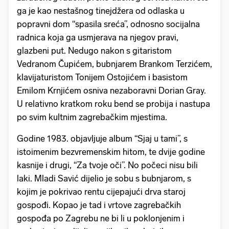
ga je kao nestašnog tinejdžera od odlaska u
popravni dom “spasila sreća”, odnosno socijalna
radnica koja ga usmjerava na njegov pravi,
glazbeni put. Nedugo nakon s gitaristom
Vedranom Čupićem, bubnjarem Brankom Terzićem,
klavijaturistom Tonijem Ostojićem i basistom
Emilom Krnjićem osniva nezaboravni Dorian Gray.
U relativno kratkom roku bend se probija i nastupa
po svim kultnim zagrebačkim mjestima.
Godine 1983. objavljuje album “Sjaj u tami”, s
istoimenim bezvremenskim hitom, te dvije godine
kasnije i drugi, “Za tvoje oči”. No počeci nisu bili
laki. Mladi Savić dijelio je sobu s bubnjarom, s
kojim je pokrivao rentu cijepajući drva staroj
gospođi. Kopao je tad i vrtove zagrebačkih
gospođa po Zagrebu ne bi li u poklonjenim i