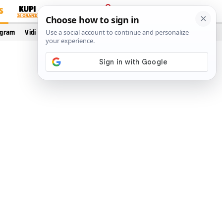
S
PRIJAVA
ogram
Vidi još…