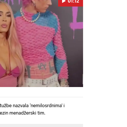
01:12
Pokretanje videa...
ptužbe nazvala 'nemilosrdnima‘ i
jezin menadžerski tim.