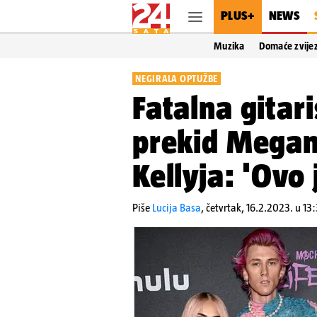
PLUS+
NEWS
Muzika
Domaće zvije
NEGIRALA OPTUŽBE
Fatalna gitari
prekid Megan
Kellyja: 'Ovo
Piše
Lucija Basa
,
četvrtak, 16.2.2023. u 13