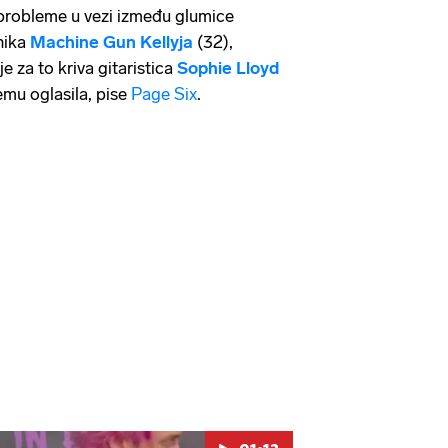
probleme u vezi između glumice
nika
Machine Gun Kellyja
(32),
e za to kriva gitaristica
Sophie Lloyd
emu oglasila, pise
Page Six
.