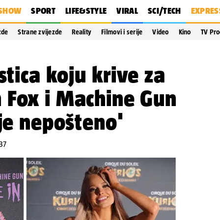
SHOW
SPORT
LIFE&STYLE
VIRAL
SCI/TECH
EXPRES
zde
Strane zvijezde
Reality
Filmovi i serije
Video
Kino
TV Pr
stica koju krive za
 Fox i Machine Gun
 je nepošteno'
:37