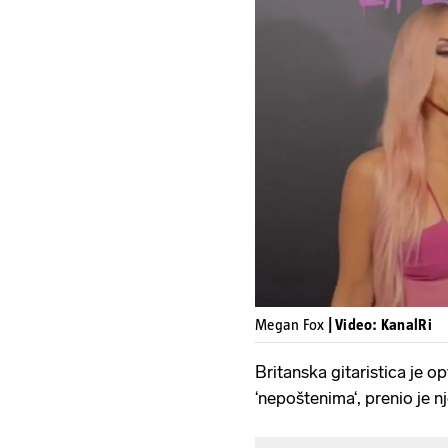
Megan Fox
| Video: KanalRi
Britanska gitaristica je o
‘nepoštenima‘, prenio je n