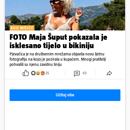
KOJI MIŠIĆI!
FOTO Maja Šuput pokazala je
isklesano tijelo u bikiniju
Pjevačica je na društvenim mrežama objavila novu ljetnu
fotografiju na kojoj je pozirala u kupaćem. Mnogi pratitelji
pohvalili su njenu zavidnu liniju
25
63
Učitaj više