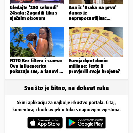
Gledajte '240 sekundi'
Ana iz 'Braka na prvu'
24sata: Zagadili Liku s
danas je
vječnim otrovom
neprepoznatljiva:
Odselila je iz Hrvatske, a
ovako sad izgleda
FOTO Bez filtera i srama:
Eurojackpot donio
Ova influencerica
milijune: Jeste li
pokazuje sve, a fanovi je
provjerili svoje brojeve?
naprosto obožavaju!
Sve što je bitno, na dohvat ruke
Skini aplikaciju za najbolje iskustvo portala. Čitaj,
komentiraj i budi uvijek u toku s najnovijim vijestima.