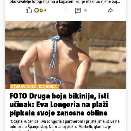
obožavatelje fotografijama u kupaćem koji je istaknuo njene bujne
obline
4
15
OČARAVAJUĆA 'KUĆANICA'
FOTO Druga boja bikinija, isti
učinak: Eva Longoria na plaži
pipkala svoje zanosne obline
'Očajna kućanica' Eva Longoria s partnerom i prijateljima uživa na
odmoru u Španjolskoj. Na krcatoj plaži u Marbelli, glumica je