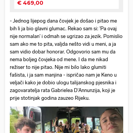
- Jednog lijepog dana čovjek je došao i pitao me
bih li ja bio glavni glumac. Rekao sam si: 'Pa ovaj
nije normalan' i odmah se ugrizao za jezik. Pomislio
sam ako me to pita, valjda nešto vidi u meni, a ja
sam vidio dobar honorar. Odgovorio sam mu da
nema boljeg čovjeka od mene. I da me nikad
režiser to nije pitao. Nije mi bilo lako glumiti
fašista, i ja sam manjina - ispričao nam je Keno u
veljači kako je dobio ulogu talijanskog pjesnika i
zagovaratelja rata Gabrielea D'Annunzija, koji je
prije stotinjak godina zauzeo Rijeku.