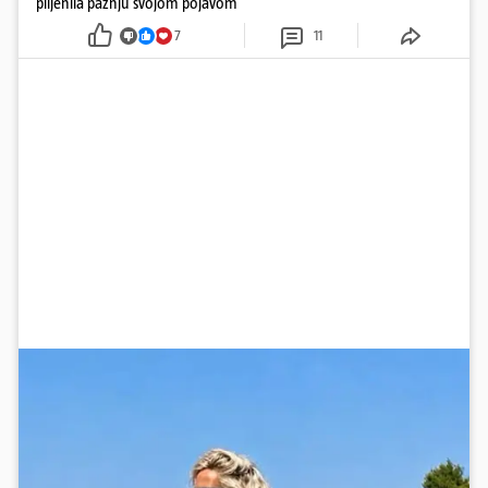
plijenila pažnju svojom pojavom
7
11