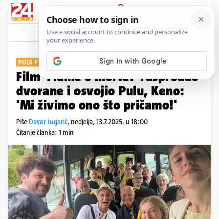
PRIJAVA
Show
Komentari
1
PULA FILM FESTIVAL
Film 'Fiume o morte!' rasprodao
dvorane i osvojio Pulu, Keno:
'Mi živimo ono što pričamo!'
Piše
Davor Lugarić
,
nedjelja, 13.7.2025. u 18:00
Čitanje članka: 1 min