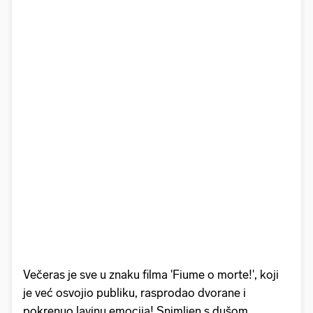
Večeras je sve u znaku filma 'Fiume o morte!', koji
je već osvojio publiku, rasprodao dvorane i
pokrenuo lavinu emocija! Snimljen s dušom,