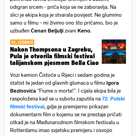
odigran srcem - priča koja se ne zaboravlja. Na
slici je ekipa koja je stvarala povijest. Ne glumimo
samo u filmu - mi živimo ono što pričamo, bio je
uzbuđen
Ćenan Beljulji
zvani
Keno
.
72. IZDANJE
Nakon Thompsona u Zagrebu,
Pula je otvorila filmski festival
talijanskom pjesmom Bella Ciao
Vozi kamion Čistoće u Rijeci i sedam godina je
statist te jedan od glavnih glumaca u filmu
Igora
Bezinovića
"Fiume o morte!". I cijela ekipa bila je
raspoložena kad se u subotu zaputila na
72. Pulski
filmski festival
,
gdje je premijerno prikazan
dokumentarni film o kojemu se ne prestaje pričati
otkad je na Međunarodnom filmskom festivalu u
Rotterdamu imao svjetsku premijeru i osvojio