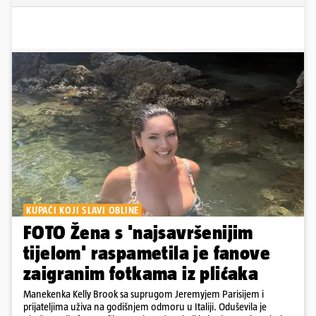
KUPAĆI KOJI SLAVI OBLINE
FOTO Žena s 'najsavršenijim
tijelom' raspametila je fanove
zaigranim fotkama iz plićaka
Manekenka Kelly Brook sa suprugom Jeremyjem Parisijem i
prijateljima uživa na godišnjem odmoru u Italiji. Oduševila je