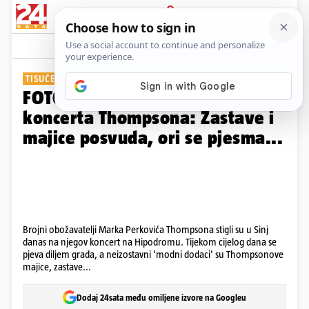
PRIJAVA
Galerija
Komentari
29
TISUĆE LJUDI DOŠLO
FOTO Evo kako izgleda Sinj uoči
koncerta Thompsona: Zastave i
majice posvuda, ori se pjesma...
Brojni obožavatelji Marka Perkovića Thompsona stigli su u Sinj
danas na njegov koncert na Hipodromu. Tijekom cijelog dana se
pjeva diljem grada, a neizostavni 'modni dodaci' su Thompsonove
majice, zastave...
Dodaj 24sata među omiljene izvore na Googleu