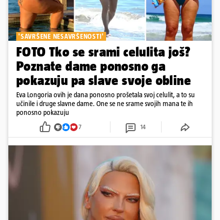
'SAVRŠENE NESAVRŠENOSTI'
FOTO Tko se srami celulita još?
Poznate dame ponosno ga
pokazuju pa slave svoje obline
Eva Longoria ovih je dana ponosno prošetala svoj celulit, a to su
učinile i druge slavne dame. One se ne srame svojih mana te ih
ponosno pokazuju
7
14