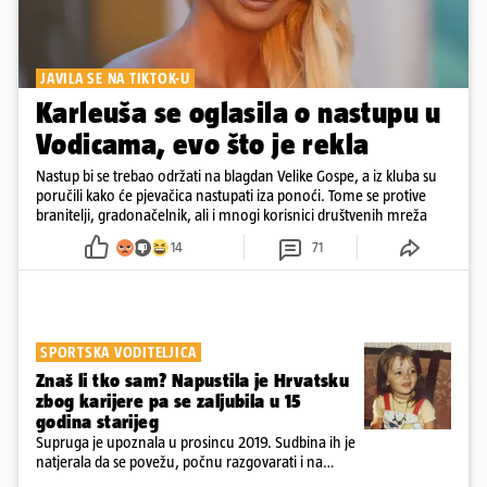
JAVILA SE NA TIKTOK-U
Karleuša se oglasila o nastupu u
Vodicama, evo što je rekla
Nastup bi se trebao održati na blagdan Velike Gospe, a iz kluba su
poručili kako će pjevačica nastupati iza ponoći. Tome se protive
branitelji, gradonačelnik, ali i mnogi korisnici društvenih mreža
14
71
SPORTSKA VODITELJICA
Znaš li tko sam? Napustila je Hrvatsku
zbog karijere pa se zaljubila u 15
godina starijeg
Supruga je upoznala u prosincu 2019. Sudbina ih je
natjerala da se povežu, počnu razgovarati i na
kraju provode vrijeme upoznavajući se