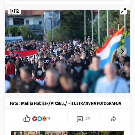
1/112
Foto: Matija Habljak/PIXSELL/ - ILUSTRATIVNA FOTOGRAFIJA
18
29