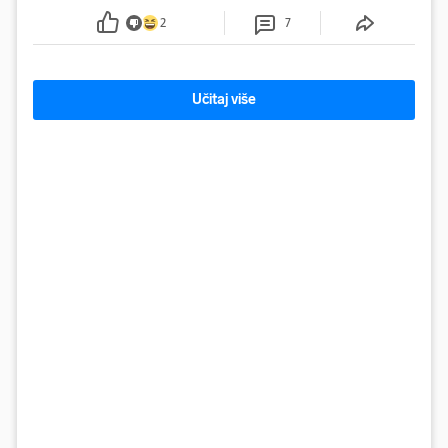
2
7
Učitaj više