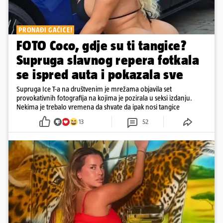
PRONAĐI GAĆICE!
FOTO Coco, gdje su ti tangice?
Supruga slavnog repera fotkala
se ispred auta i pokazala sve
Supruga Ice T-a na društvenim je mrežama objavila set
provokativnih fotografija na kojima je pozirala u seksi izdanju.
Nekima je trebalo vremena da shvate da ipak nosi tangice
13
52