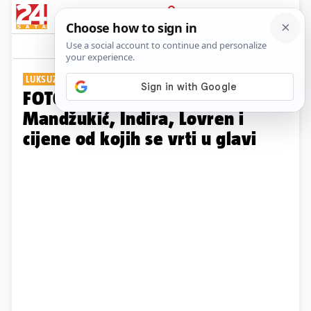
PRIJAVA
Galerija
Komentari
67
LUKSUZ KOJI SE PAMTI
FOTO Kad slavni ulože na obali!
Mandžukić, Indira, Lovren i
cijene od kojih se vrti u glavi