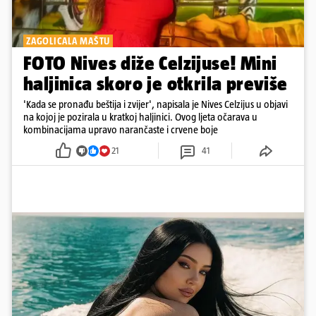
ZAGOLICALA MAŠTU
FOTO Nives diže Celzijuse! Mini
haljinica skoro je otkrila previše
'Kada se pronađu beštija i zvijer', napisala je Nives Celzijus u objavi
na kojoj je pozirala u kratkoj haljinici. Ovog ljeta očarava u
kombinacijama upravo narančaste i crvene boje
21
41