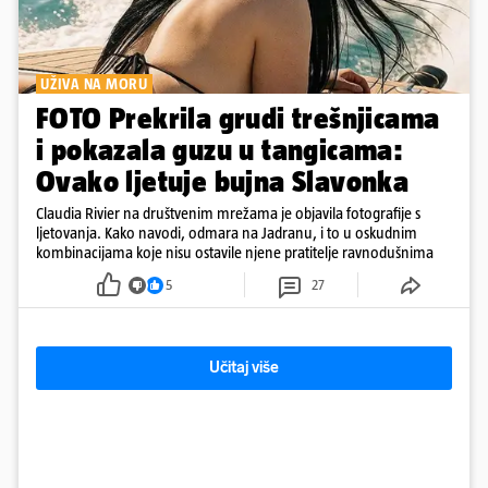
UŽIVA NA MORU
FOTO Prekrila grudi trešnjicama
i pokazala guzu u tangicama:
Ovako ljetuje bujna Slavonka
Claudia Rivier na društvenim mrežama je objavila fotografije s
ljetovanja. Kako navodi, odmara na Jadranu, i to u oskudnim
kombinacijama koje nisu ostavile njene pratitelje ravnodušnima
5
27
Učitaj više