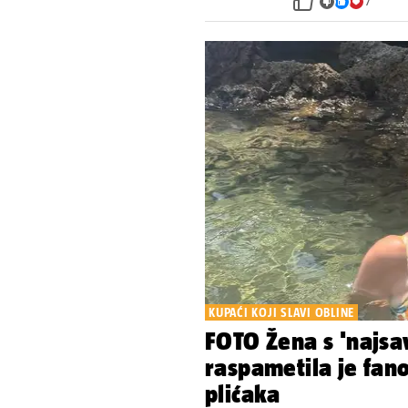
7
KUPAĆI KOJI SLAVI OBLINE
FOTO Žena s 'najsav
raspametila je fan
plićaka