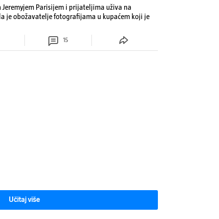
Jeremyjem Parisijem i prijateljima uživa na
la je obožavatelje fotografijama u kupaćem koji je
15
Učitaj više