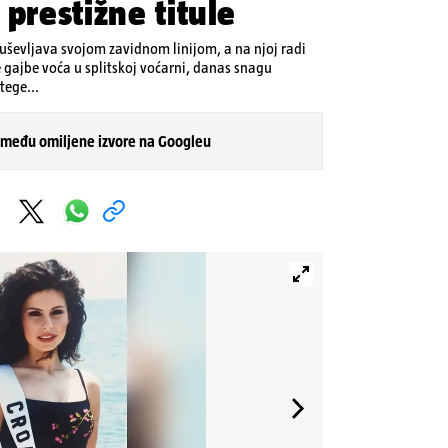
prestižne titule
uševljava svojom zavidnom linijom, a na njoj radi
ke gajbe voća u splitskoj voćarni, danas snagu
tege...
 među omiljene izvore na Googleu