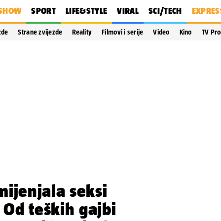
SHOW
SPORT
LIFE&STYLE
VIRAL
SCI/TECH
EXPRES
zde
Strane zvijezde
Reality
Filmovi i serije
Video
Kino
TV Pr
ijenjala seksi
Od teških gajbi