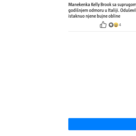
Manekenka Kelly Brook sa suprugom 
godišnjem odmoru u Italiji. Oduševi
istaknuo njene bujne obline
4