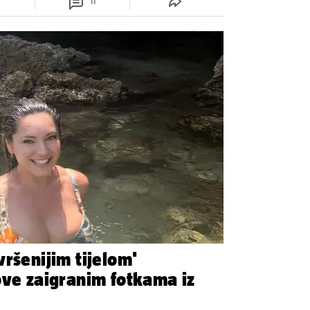
11
ršenijim tijelom'
ove zaigranim fotkama iz