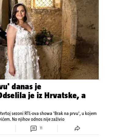
vu' danas je
dselila je iz Hrvatske, a
etvrtoj sezoni RTL-ova showa 'Brak na prvu', u kojem
ovićem. No njihov odnos nije zaživio
11