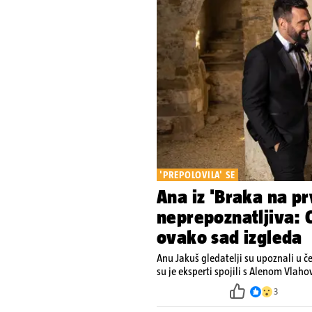
'PREPOLOVILA' SE
Ana iz 'Braka na pr
neprepoznatljiva: O
ovako sad izgleda
Anu Jakuš gledatelji su upoznali u č
su je eksperti spojili s Alenom Vlah
3