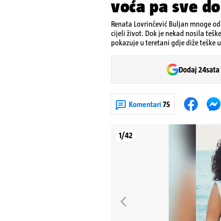
voća pa sve do 
Renata Lovrinčević Buljan mnoge od
cijeli život. Dok je nekad nosila teš
pokazuje u teretani gdje diže teške u
Dodaj 24sata
Komentari
75
1/42