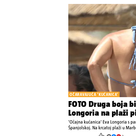
OČARAVAJUĆA 'KUĆANICA'
FOTO Druga boja bik
Longoria na plaži p
'Očajna kućanica' Eva Longoria s pa
Španjolskoj. Na krcatoj plaži u Marb