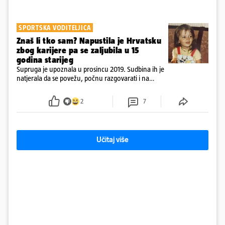
SPORTSKA VODITELJICA
Znaš li tko sam? Napustila je Hrvatsku
zbog karijere pa se zaljubila u 15
godina starijeg
Supruga je upoznala u prosincu 2019. Sudbina ih je
natjerala da se povežu, počnu razgovarati i na
kraju provode vrijeme upoznavajući se
2
7
Učitaj više