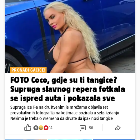
PRONAĐI GAĆICE!
FOTO Coco, gdje su ti tangice?
Supruga slavnog repera fotkala
se ispred auta i pokazala sve
Supruga Ice T-a na društvenim je mrežama objavila set
provokativnih fotografija na kojima je pozirala u seksi izdanju.
Nekima je trebalo vremena da shvate da ipak nosi tangice
14
56