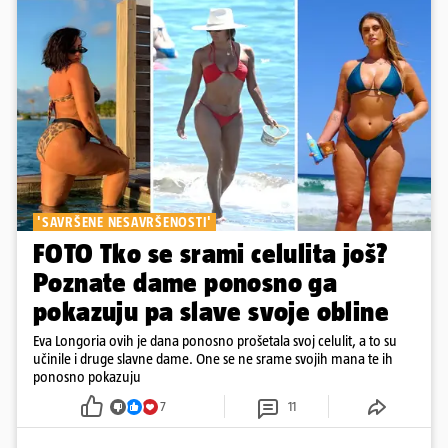
'SAVRŠENE NESAVRŠENOSTI'
FOTO Tko se srami celulita još?
Poznate dame ponosno ga
pokazuju pa slave svoje obline
Eva Longoria ovih je dana ponosno prošetala svoj celulit, a to su
učinile i druge slavne dame. One se ne srame svojih mana te ih
ponosno pokazuju
7
11