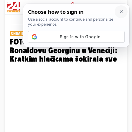
PRIJAVA
Galerija
Komentari
134
SNIMILI JE NA AERODROMU
FOTO Mamma mia! Pogledajte
Ronaldovu Georginu u Veneciji:
Kratkim hlačicama šokirala sve