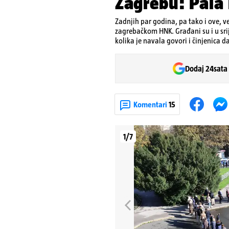
Zagrebu: Pala 
Zadnjih par godina, pa tako i ove, v
zagrebačkom HNK. Građani su i u srij
kolika je navala govori i činjenica 
Dodaj 24sata
Komentari
15
1/7