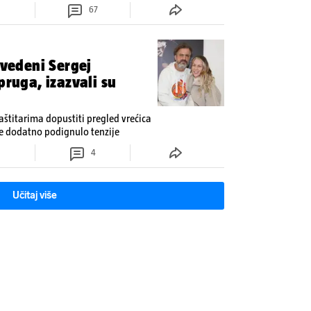
67
ivedeni Sergej
pruga, izazvali su
aštitarima dopustiti pregled vrećica
je dodatno podignulo tenzije
4
Učitaj više