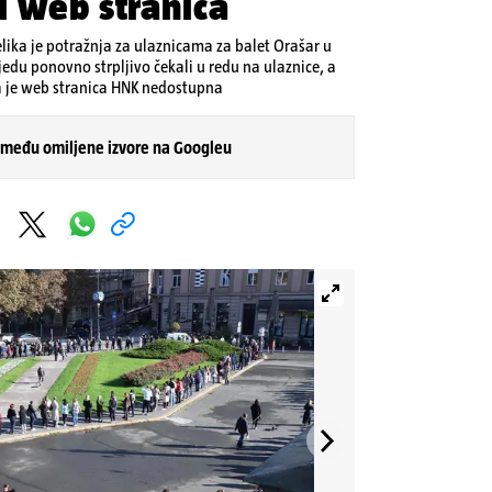
i web stranica
elika je potražnja za ulaznicama za balet Orašar u
edu ponovno strpljivo čekali u redu na ulaznice, a
da je web stranica HNK nedostupna
 među omiljene izvore na Googleu