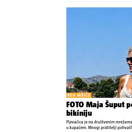
KOJI MIŠIĆI!
FOTO Maja Šuput po
bikiniju
Pjevačica je na društvenim mrežama o
u kupaćem. Mnogi pratitelji pohvalil