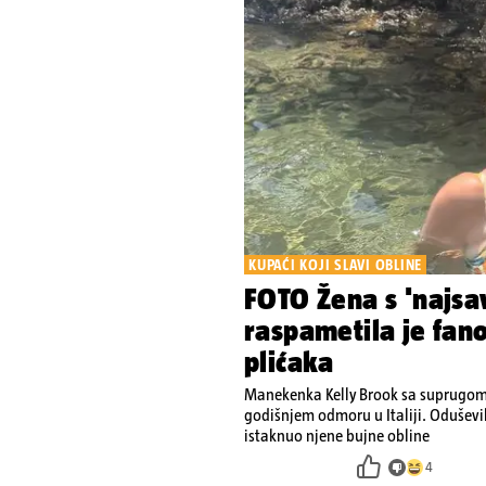
KUPAĆI KOJI SLAVI OBLINE
FOTO Žena s 'najsav
raspametila je fan
plićaka
Manekenka Kelly Brook sa suprugom 
godišnjem odmoru u Italiji. Oduševi
istaknuo njene bujne obline
4