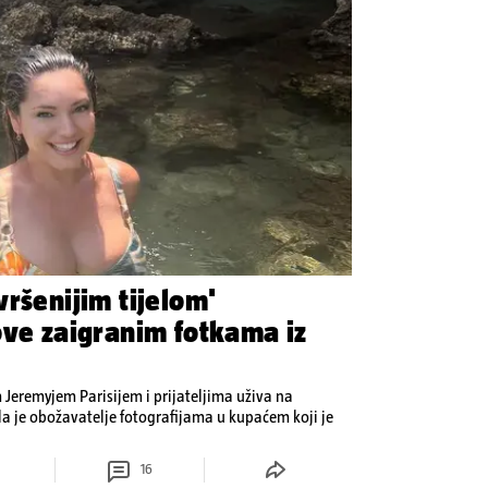
ršenijim tijelom'
ove zaigranim fotkama iz
Jeremyjem Parisijem i prijateljima uživa na
la je obožavatelje fotografijama u kupaćem koji je
16