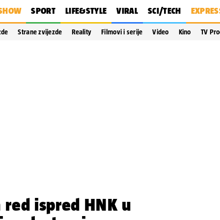
SHOW
SPORT
LIFE&STYLE
VIRAL
SCI/TECH
EXPRES
zde
Strane zvijezde
Reality
Filmovi i serije
Video
Kino
TV Pr
red ispred HNK u