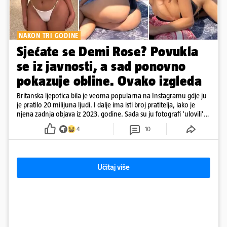
NAKON TRI GODINE
Sjećate se Demi Rose? Povukla
se iz javnosti, a sad ponovno
pokazuje obline. Ovako izgleda
Britanska ljepotica bila je veoma popularna na Instagramu gdje ju
je pratilo 20 milijuna ljudi. I dalje ima isti broj pratitelja, iako je
njena zadnja objava iz 2023. godine. Sada su ju fotografi 'ulovili'
na Ibizi
4
10
Učitaj više