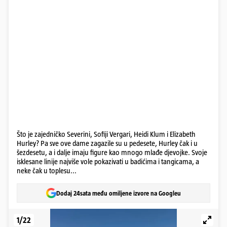
Što je zajedničko Severini, Sofiji Vergari, Heidi Klum i Elizabeth
Hurley? Pa sve ove dame zagazile su u pedesete, Hurley čak i u
šezdesetu, a i dalje imaju figure kao mnogo mlađe djevojke. Svoje
isklesane linije najviše vole pokazivati u badićima i tangicama, a
neke čak u toplesu...
Dodaj 24sata među omiljene izvore na Googleu
1/22