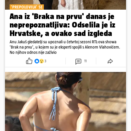
'PREPOLOVILA' SE
Ana iz 'Braka na prvu' danas je
neprepoznatljiva: Odselila je iz
Hrvatske, a ovako sad izgleda
Anu Jakuš gledatelji su upoznali u četvrtoj sezoni RTL-ova showa
'Brak na prvu', u kojem su je eksperti spojili s Alenom Vlahovićem.
No njihov odnos nije zaživio
3
11