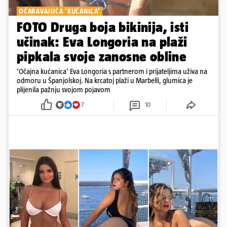
OČARAVAJUĆA 'KUĆANICA'
FOTO Druga boja bikinija, isti
učinak: Eva Longoria na plaži
pipkala svoje zanosne obline
'Očajna kućanica' Eva Longoria s partnerom i prijateljima uživa na
odmoru u Španjolskoj. Na krcatoj plaži u Marbelli, glumica je
plijenila pažnju svojom pojavom
7
10