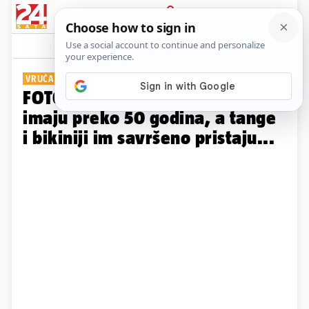
PRIJAVA
Galerija
Komentari
28
VRUĆA LJETNA IZDANJA
FOTO Tko bi im toliko dao! One
imaju preko 50 godina, a tange
i bikiniji im savršeno pristaju...