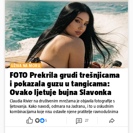
UŽIVA NA MORU
FOTO Prekrila grudi trešnjicama
i pokazala guzu u tangicama:
Ovako ljetuje bujna Slavonka
Claudia Rivier na društvenim mrežama je objavila fotografije s
ljetovanja. Kako navodi, odmara na Jadranu, i to u oskudnim
kombinacijama koje nisu ostavile njene pratitelje ravnodušnima
5
27