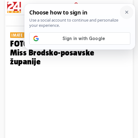
PRIJAVA
Galerija
Komentari
16
IMATE LI FAVORITA?
FOTO Ove ljepotice žele biti
Miss Brodsko-posavske
županije