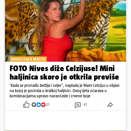
ZAGOLICALA MAŠTU
FOTO Nives diže Celzijuse! Mini
haljinica skoro je otkrila previše
'Kada se pronađu beštija i zvijer', napisala je Nives Celzijus u objavi
na kojoj je pozirala u kratkoj haljinici. Ovog ljeta očarava u
kombinacijama upravo narančaste i crvene boje
21
41