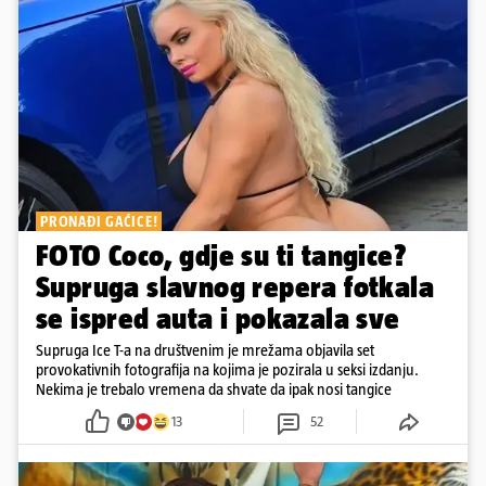
PRONAĐI GAĆICE!
FOTO Coco, gdje su ti tangice?
Supruga slavnog repera fotkala
se ispred auta i pokazala sve
Supruga Ice T-a na društvenim je mrežama objavila set
provokativnih fotografija na kojima je pozirala u seksi izdanju.
Nekima je trebalo vremena da shvate da ipak nosi tangice
13
52