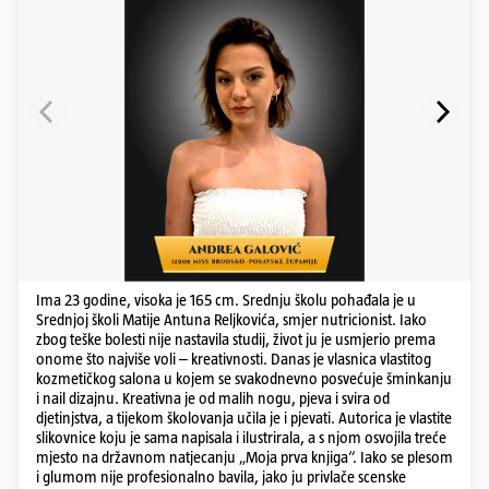
Ima 23 godine, visoka je 165 cm. Srednju školu pohađala je u
Srednjoj školi Matije Antuna Reljkovića, smjer nutricionist. Iako
zbog teške bolesti nije nastavila studij, život ju je usmjerio prema
onome što najviše voli – kreativnosti. Danas je vlasnica vlastitog
kozmetičkog salona u kojem se svakodnevno posvećuje šminkanju
i nail dizajnu. Kreativna je od malih nogu, pjeva i svira od
djetinjstva, a tijekom školovanja učila je i pjevati. Autorica je vlastite
slikovnice koju je sama napisala i ilustrirala, a s njom osvojila treće
mjesto na državnom natjecanju „Moja prva knjiga“. Iako se plesom
i glumom nije profesionalno bavila, jako ju privlače scenske