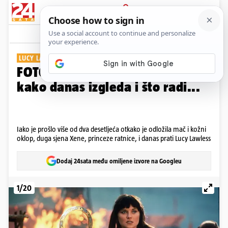
PRIJAVA
Galerija
Komentari
19
LUCY LAWLESS
FOTO Sjećate li se Ksene? Evo
kako danas izgleda i što radi...
Iako je prošlo više od dva desetljeća otkako je odložila mač i kožni
oklop, duga sjena Xene, princeze ratnice, i danas prati Lucy Lawless
Dodaj 24sata među omiljene izvore na Googleu
1/20