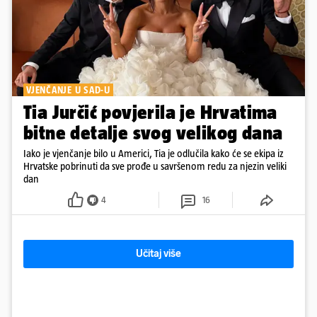
VJENČANJE U SAD-U
Tia Jurčić povjerila je Hrvatima
bitne detalje svog velikog dana
Iako je vjenčanje bilo u Americi, Tia je odlučila kako će se ekipa iz
Hrvatske pobrinuti da sve prođe u savršenom redu za njezin veliki
dan
4
16
Učitaj više