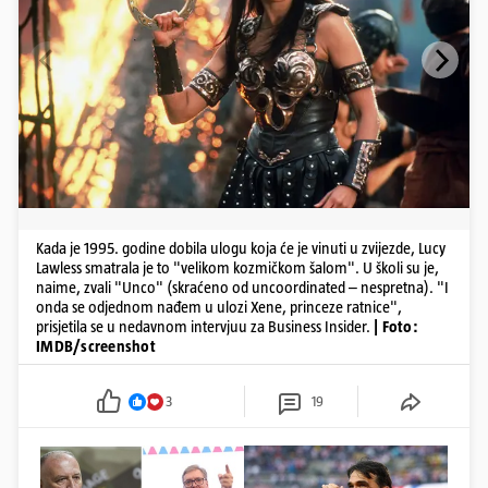
Kada je 1995. godine dobila ulogu koja će je vinuti u zvijezde, Lucy
Lawless smatrala je to "velikom kozmičkom šalom". U školi su je,
naime, zvali "Unco" (skraćeno od uncoordinated – nespretna). "I
onda se odjednom nađem u ulozi Xene, princeze ratnice",
prisjetila se u nedavnom intervjuu za Business Insider.
| Foto:
IMDB/screenshot
3
19