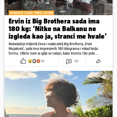
USKORO STAJE PRED OLTAR
Ervin iz Big Brothera sada ima
180 kg: 'Nitko na Balkanu ne
izgleda kao ja, stranci me hvale'
Nekadašnji miljenik žena i natjecatelj Big Brothera, Ervin
Mujaković, sada ima impresivnih 180 kilograma i nikad bolju
formu. Otkrio nam je gdje se nalazi, kako trenira i što jede...
23
122