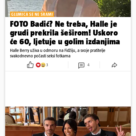
GLUMICA SE NE SRAMI
FOTO Badić? Ne treba, Halle je
grudi prekrila šeširom! Uskoro
će 60, ljetuje u golim izdanjima
Halle Berry uživa u odmoru na Fidžiju, a svoje pratitelje
svakodnevno počasti seksi fotkama
3
4