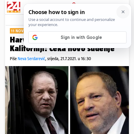
PRIJAVA
Show
Komentari
4
11 NOVIH SLUČAJEVA
Harveya Weinsteina izručili su
Kaliforniji: Čeka novo suđenje
Piše
Neva Serdarević
,
srijeda, 21.7.2021. u 16:30