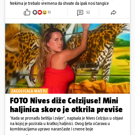
Nekima je trebalo vremena da shvate da ipak nosi tangice
13
52
ZAGOLICALA MAŠTU
FOTO Nives diže Celzijuse! Mini
haljinica skoro je otkrila previše
'Kada se pronađu beštija i zvijer', napisala je Nives Celzijus u objavi
na kojoj je pozirala u kratkoj haljinici. Ovog ljeta očarava u
kombinacijama upravo narančaste i crvene boje