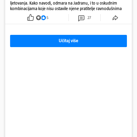
ljetovanja. Kako navodi, odmara na Jadranu, i to u oskudnim
kombinacijama koje nisu ostavile njene pratitelje ravnodušnima
5
27
Učitaj više