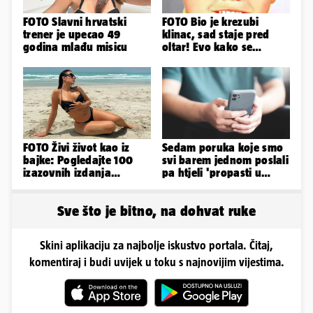
FOTO Slavni hrvatski
FOTO Bio je krezubi
trener je upecao 49
klinac, sad staje pred
godina mlađu misicu
oltar! Evo kako se
mijenjao jedan od
najvećih...
FOTO Živi život kao iz
Sedam poruka koje smo
bajke: Pogledajte 100
svi barem jednom poslali
izazovnih izdanja
pa htjeli 'propasti u
Ronaldove Georgine
zemlju' od srama
Sve što je bitno, na dohvat ruke
Skini aplikaciju za najbolje iskustvo portala. Čitaj,
komentiraj i budi uvijek u toku s najnovijim vijestima.