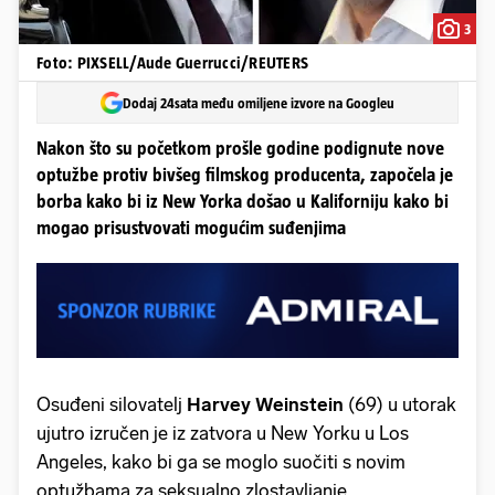
3
Foto: PIXSELL/Aude Guerrucci/REUTERS
Dodaj 24sata među omiljene izvore na Googleu
Nakon što su početkom prošle godine podignute nove
optužbe protiv bivšeg filmskog producenta, započela je
borba kako bi iz New Yorka došao u Kaliforniju kako bi
mogao prisustvovati mogućim suđenjima
Osuđeni silovatelj
Harvey Weinstein
(69) u utorak
ujutro izručen je iz zatvora u New Yorku u Los
Angeles, kako bi ga se moglo suočiti s novim
optužbama za seksualno zlostavljanje.