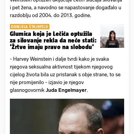
i pet žena, a navodno se napastovanje događalo u
razdoblju od 2004. do 2013. godine.
DANIJELA ŠTAJNFELD
Glumica koja je Lečića optužila
za silovanje rekla da neće stati:
'Žrtve imaju pravo na slobodu'
- Harvey Weinstein i dalje tvrdi kako je svaka
njegova seksualna aktivnost tijekom njegovog
cijelog života bila uz pristanak s obje strane, to se
nije promijenilo - izjavio je njegov
glasnogovornik
Juda Engelmayer
.