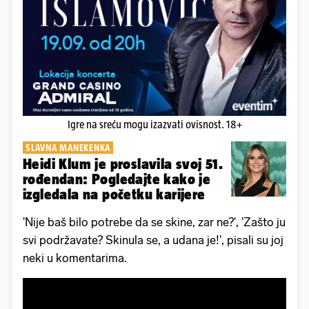
Igre na sreću mogu izazvati ovisnost. 18+
SLAVNA MANEKENKA
Heidi Klum je proslavila svoj 51.
rođendan: Pogledajte kako je
izgledala na početku karijere
'Nije baš bilo potrebe da se skine, zar ne?', 'Zašto ju
svi podržavate? Skinula se, a udana je!', pisali su joj
neki u komentarima.