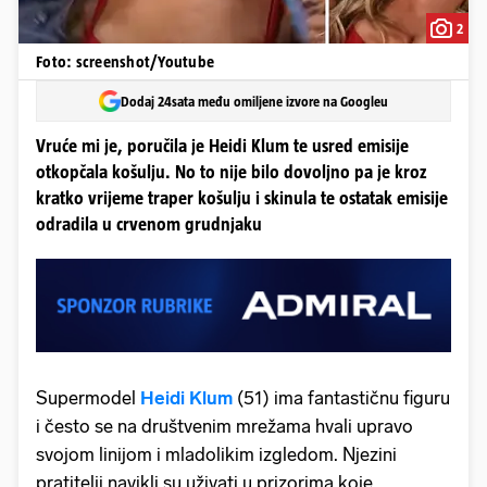
2
Foto: screenshot/Youtube
Dodaj 24sata među omiljene izvore na Googleu
Vruće mi je, poručila je Heidi Klum te usred emisije
otkopčala košulju. No to nije bilo dovoljno pa je kroz
kratko vrijeme traper košulju i skinula te ostatak emisije
odradila u crvenom grudnjaku
Supermodel
Heidi Klum
(51) ima fantastičnu figuru
i često se na društvenim mrežama hvali upravo
svojom linijom i mladolikim izgledom. Njezini
pratitelji navikli su uživati u prizorima koje