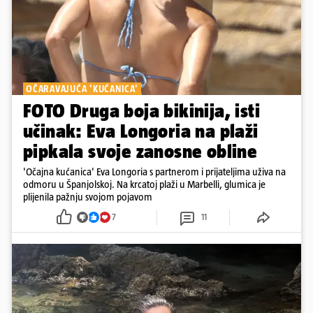
OČARAVAJUĆA 'KUĆANICA'
FOTO Druga boja bikinija, isti
učinak: Eva Longoria na plaži
pipkala svoje zanosne obline
'Očajna kućanica' Eva Longoria s partnerom i prijateljima uživa na
odmoru u Španjolskoj. Na krcatoj plaži u Marbelli, glumica je
plijenila pažnju svojom pojavom
7
11