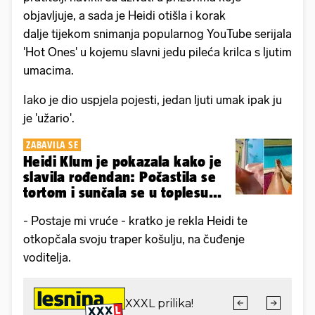
objavljuje, a sada je Heidi otišla i korak
dalje tijekom snimanja popularnog YouTube serijala
'Hot Ones' u kojemu slavni jedu pileća krilca s ljutim
umacima.
Iako je dio uspjela pojesti, jedan ljuti umak ipak ju
je 'užario'.
ZABAVILA SE
Heidi Klum je pokazala kako je
slavila rođendan: Počastila se
tortom i sunčala se u toplesu...
- Postaje mi vruće - kratko je rekla Heidi te
otkopčala svoju traper košulju, na čuđenje
voditelja.