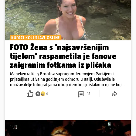
KUPAĆI KOJI SLAVI OBLINE
FOTO Žena s 'najsavršenijim
tijelom' raspametila je fanove
zaigranim fotkama iz plićaka
Manekenka Kelly Brook sa suprugom Jeremyjem Parisijem i
prijateljima uživa na godišnjem odmoru u Italiji. Oduševila je
obožavatelje fotografijama u kupaćem koji je istaknuo njene bujne
obline
4
15