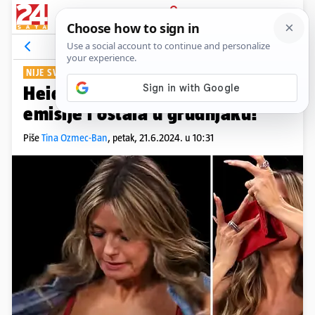
PRIJAVA
Show
Komentari
23
NIJE SVE ODUŠEVILA...
Heidi Klum (51) se skinula usred
emisije i ostala u grudnjaku!
Piše
Tina Ozmec-Ban
,
petak, 21.6.2024. u 10:31