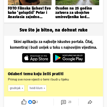
FOTO Filmska ljubav! Evo
Osuđen na 25 godina
kako 'golupčići' Petar i
zatvora za ubojstvo
Anastasia zajedno
umirovljenika kod
provode ljetne dane
Petrinje: DORH objavio
detalje
Sve što je bitno, na dohvat ruke
Skini aplikaciju za najbolje iskustvo portala. Čitaj,
komentiraj i budi uvijek u toku s najnovijim vijestima.
Odaberi temu koju želiš pratiti
Primaj sve nove vijesti o temi i budi u tijeku
grudnjak
heidi klum
2
23