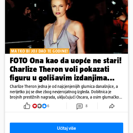
MA TKO BI JOJ DAO TE GODINE!
FOTO Ona kao da uopće ne stari!
Charlize Theron voli pokazati
figuru u golišavim izdanjima...
Charlize Theron jedna je od najcjenjenijih glumica današnjice, a
nerijetko joj se dive zbog nevjerojatnog izgleda. Dobitnica je
brojnih prestižnih nagrada, uključujući Oscara, a osim glumačkog
rada poznata je i po svom humanitarnom angažmanu. Golišave
6
8
fotke nisu joj problem, a u galeriji pogledajte kako se mijenjala
kroz godine.
Učitaj više