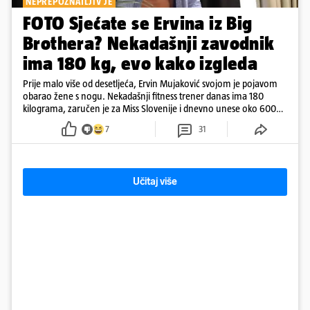
NEPREPOZNATLJIV JE
FOTO Sjećate se Ervina iz Big
Brothera? Nekadašnji zavodnik
ima 180 kg, evo kako izgleda
Prije malo više od desetljeća, Ervin Mujaković svojom je pojavom
obarao žene s nogu. Nekadašnji fitness trener danas ima 180
kilograma, zaručen je za Miss Slovenije i dnevno unese oko 6000
kcal.
7
31
Učitaj više