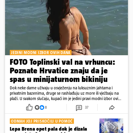
JEDINI MODNI IZBOR OVIH DANA
FOTO Toplinski val na vrhuncu:
Poznate Hrvatice znaju da je
spas u minijaturnom bikiniju
Dok neke dame uživaju u osvježenju na luksuznim jahtama i
privatnim bazenima, druge se rashlađuju uz more ili vježbaju na
plaži. U svakom slučaju, kupaći im je jedini pravi modni izbor ovih
dana
8
37
ODMAH JOJ PRISKOČILI U POMOĆ
Lepa Brena opet pala dok je dizala