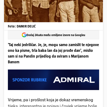
Foto: DAMIR DELIĆ
Dodaj 24sata među omiljene izvore na Googleu
'Taj neki jedriličar. Je, je, mogu samo zamislit te njegove
ono ka pisme, trla baba lan da joj prođe dan', mislio
sam si na Pandin prijedlog da sviram s Marijanom
Banom
Vrijeme, pa i prošlost koja je dokaz vremenskog
tijeka, interesantna je pojava i čovjek vrijeme bolje