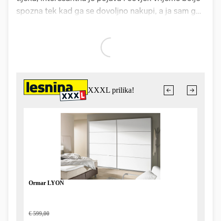
spozna tek kad ga se dovoljno nakupi, a ja sam ga
se, hvala Bogu, dosad prilično nakupio. Puno se
toga u tom vremenu od mojih 60-ak godina
izdogađalo, ali čovjeku, toga smo svi svjesni, misli i
sjećanja najradije se vrate u doba mladosti. Ja sam
se intenzivno i koncentrirano svakodnevno vraćao
u te godine mladosti i vrijeme mojih glazbenih
početaka prije 20-ak godina kad sam pisao knjigu
"Našao sam dobar bend", koja je objavljena 2015.
Krešendo tih mojih glazbenih početaka je počeo,
eto, prije točno 40 godina, kad se u mojem
glazbenom životu pojavio Marijan Ban. Za Bana
sam prvi put čuo kad me je prijatelj iz škole, a i tih
mojih i naših glazbenih početaka, Dragiša Mandić
zvani Panda, svima najpoznatiji kao basist Đavola,
pitao bih li svirao s jednim likom koji je inače
jedriličar, ali ima super pjesme. Da sad ne