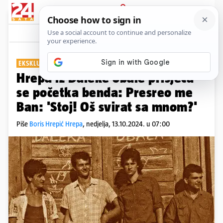
PRIJAVA
Show
Komentari
11
EKSKLUZIVNO ZA 24SATA
PLUS+
Hrepa iz Daleke obale prisjeća
se početka benda: Presreo me
Ban: 'Stoj! Oš svirat sa mnom?'
Piše
Boris Hrepić Hrepa
,
nedjelja, 13.10.2024. u 07:00