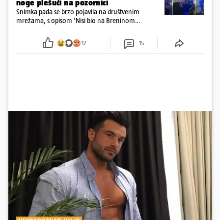
noge plešući na pozornici
Snimka pada se brzo pojavila na društvenim
mrežama, s opisom 'Nisi bio na Breninom
koncertu, ako Brena nije pala pred tobom'.
Srećom, pjevačica se nije ozlijedila nego je s
17
15
osmijehom nastavila pjevati