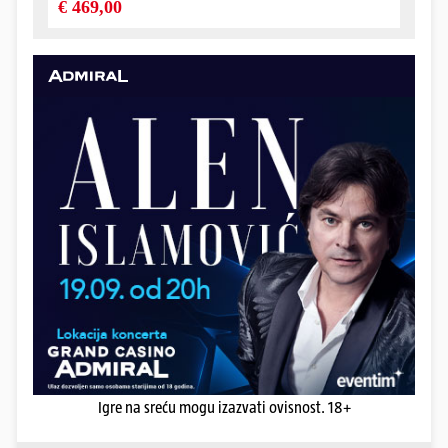
prepričavam sve ispočetka, poslužit ću se izvacima
iz moje knjige koji upravo prepričavaju te same
početke koji su doveli do
Daleke obale
te njezine
prve i kultne inicijalne postave -
Ban
,
Hrepa
, Malac
i Aco.
Igre na sreću mogu izazvati ovisnost. 18+