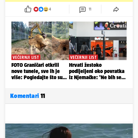
4
11
Komentari
11