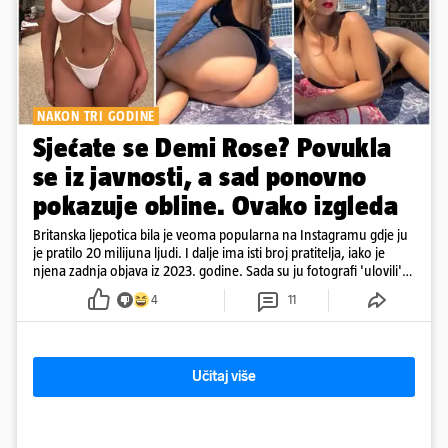
NAKON TRI GODINE
Sjećate se Demi Rose? Povukla
se iz javnosti, a sad ponovno
pokazuje obline. Ovako izgleda
Britanska ljepotica bila je veoma popularna na Instagramu gdje ju
je pratilo 20 milijuna ljudi. I dalje ima isti broj pratitelja, iako je
njena zadnja objava iz 2023. godine. Sada su ju fotografi 'ulovili'
na Ibizi
4
11
Učitaj više