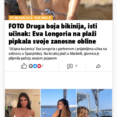
OČARAVAJUĆA 'KUĆANICA'
FOTO Druga boja bikinija, isti
učinak: Eva Longoria na plaži
pipkala svoje zanosne obline
'Očajna kućanica' Eva Longoria s partnerom i prijateljima uživa na
odmoru u Španjolskoj. Na krcatoj plaži u Marbelli, glumica je
plijenila pažnju svojom pojavom
7
11