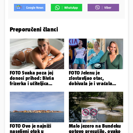
Preporučeni članci
FOTO Svaka poza joj
FOTO Jelenu je
donosi prihod: Bivša
zlostavljao otac,
frizerka i učiteljica
dobivala je i vraćala
oblinama je zapalila
kilograme: 'Brutalno me
Instagram
tukao šakama'
FOTO Ovo je najniži
Malo jezero na Bundeku
naseljeni otok u
gotovo presušilo, ovako