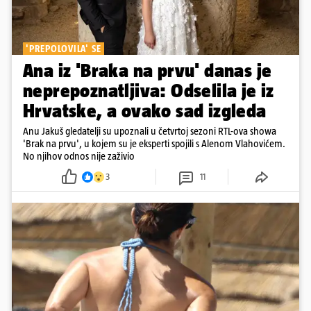
'PREPOLOVILA' SE
Ana iz 'Braka na prvu' danas je
neprepoznatljiva: Odselila je iz
Hrvatske, a ovako sad izgleda
Anu Jakuš gledatelji su upoznali u četvrtoj sezoni RTL-ova showa
'Brak na prvu', u kojem su je eksperti spojili s Alenom Vlahovićem.
No njihov odnos nije zaživio
3
11