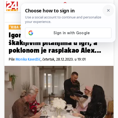
PRIJAVA
Show
Komentari
0
'RIBA NA TORTI'
Igor Djuga zabavio svoje goste
škakljivim pitanjima u igri, a
poklonom je rasplakao Alex...
Piše
Monika Kavedžić
,
četvrtak, 28.12.2023. u 19:01