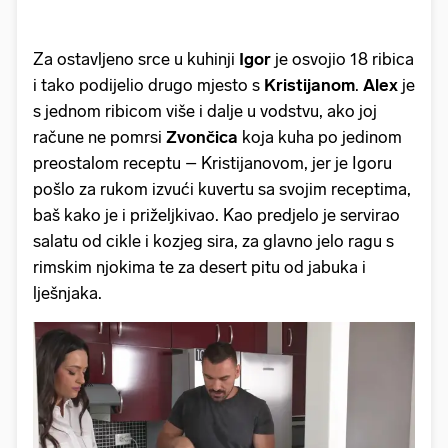
Za ostavljeno srce u kuhinji
Igor
je osvojio 18 ribica
i tako podijelio drugo mjesto s
Kristijanom
.
Alex
je
s jednom ribicom više i dalje u vodstvu, ako joj
račune ne pomrsi
Zvončica
koja kuha po jedinom
preostalom receptu – Kristijanovom, jer je Igoru
pošlo za rukom izvući kuvertu sa svojim receptima,
baš kako je i priželjkivao. Kao predjelo je servirao
salatu od cikle i kozjeg sira, za glavno jelo ragu s
rimskim njokima te za desert pitu od jabuka i
lješnjaka.