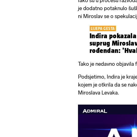
Iako su u procesu razvoda,
je dodatno potaknulo šuš
ni Miroslav se o spekulacij
LIJEPA GESTA
Indira pokazala 
suprug Miroslav
rođendan: 'Hvala
Tako je nedavno objavila 
Podsjetimo, Indira je kra
kojem je otkrila da se na
Miroslava Levaka.