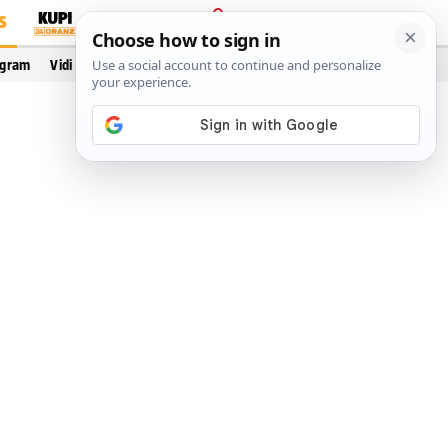
S
PRIJAVA
ogram
Vidi još…