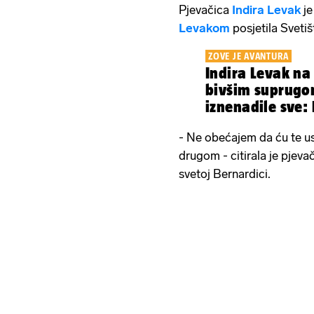
Pjevačica
Indira Levak
je
Levakom
posjetila Sveti
ZOVE JE AVANTURA
Indira Levak na
bivšim suprugo
iznenadile sve: P
ponovno skupa
- Ne obećajem da ću te us
drugom - citirala je pjeva
svetoj Bernardici.