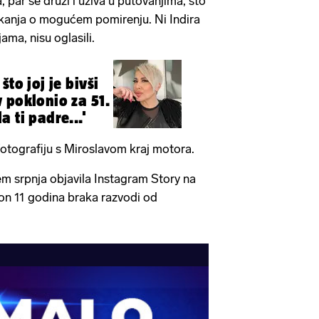
 par se druži i uživa u putovanjima, što
kanja o mogućem pomirenju. Ni Indira
ama, nisu oglasili.
što joj je bivši
 poklonio za 51.
 ti padre...'
fotografiju s Miroslavom kraj motora.
jem srpnja objavila Instagram Story na
kon 11 godina braka razvodi od