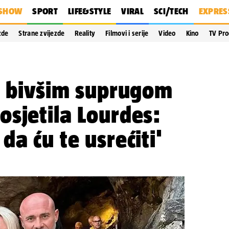
SHOW
SPORT
LIFE&STYLE
VIRAL
SCI/TECH
EXPRES
zde
Strane zvijezde
Reality
Filmovi i serije
Video
Kino
TV Pr
s bivšim suprugom
sjetila Lourdes:
da ću te usrećiti'