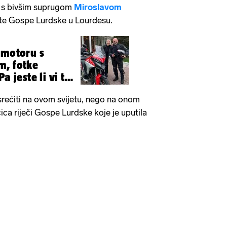
 s bivšim suprugom
Miroslavom
šte Gospe Lurdske u Lourdesu.
 motoru s
m, fotke
a jeste li vi to
?
rećiti na ovom svijetu, nego na onom
čica riječi Gospe Lurdske koje je uputila