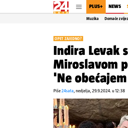
PLUS+
NEWS
Muzika
Domaće zvije
OPET ZAJEDNO?
Indira Levak 
Miroslavom po
'Ne obećajem 
Piše
24sata
,
nedjelja, 29.9.2024. u 12:38