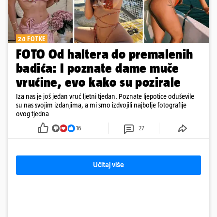
24 FOTKE
FOTO Od haltera do premalenih
badića: I poznate dame muče
vrućine, evo kako su pozirale
Iza nas je još jedan vruć ljetni tjedan. Poznate ljepotice oduševile
su nas svojim izdanjima, a mi smo izdvojili najbolje fotografije
ovog tjedna
16
27
Učitaj više