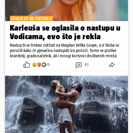
JAVILA SE NA TIKTOK-U
Karleuša se oglasila o nastupu u
Vodicama, evo što je rekla
Nastup bi se trebao održati na blagdan Velike Gospe, a iz kluba su
poručili kako će pjevačica nastupati iza ponoći. Tome se protive
branitelji, gradonačelnik, ali i mnogi korisnici društvenih mreža
15
83