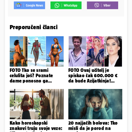
Preporučeni članci
FOTO Tko se srami
FOTO Ovaj učitelj je
celulita još? Poznate
spiskao čak 600.000 €
dame ponosno ga
da bude Azijatkinja!
pokazuju pa slave svoje
Ponovno želi biti
obline
muško...
Kako horoskopski
20 najjačih bolova: Tko
znakovi truju svoje veze:
misli da je porod na