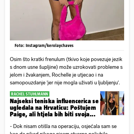
Foto: Instagram/kerolaychaves
Osim što kratki frenulum (tkivo koje povezuje jezik
s dnom usne šupljine) može uzrokovati probleme s
jelom i žvakanjem, Rochelle je utjecao i na
samopouzdanje ‘jer nije mogla uživati u ljubljenju‘.
RACHEL STUHLMANN
Najseksi teniska influencerica se
ugledala na Hrvaticu: Poštujem
Paige, ali htjela bih biti svoja...
- Dok nisam otišla na operaciju, osjećala sam se
kao da nikad nikoga nisam stvarno poljubila