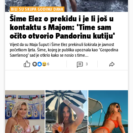
BILI SU SKUPA GODINU DANA
Šime Elez o prekidu i je li još u
kontaktu s Majom: 'Time sam
očito otvorio Pandorinu kutiju'
Vijest da su Maja Šuput i Šime Elez prekinuli šokirala je javnost
početkom ljeta. Šime, kojeg je publika upoznala kao 'Gospodina
Savršenog' sad je otkrio kako se nosio s time...
6
3