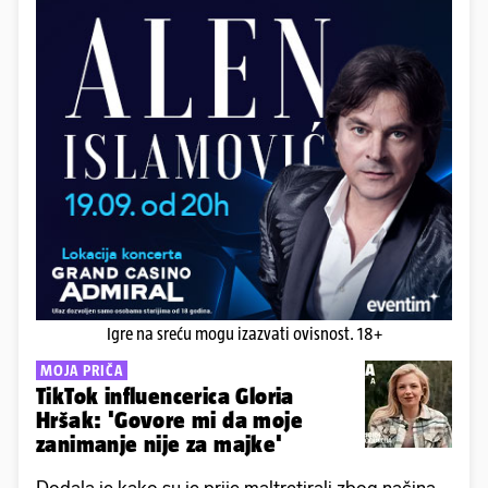
Igre na sreću mogu izazvati ovisnost. 18+
MOJA PRIČA
TikTok influencerica Gloria
Hršak: 'Govore mi da moje
zanimanje nije za majke'
Dodala je kako su je prije maltretirali zbog načina