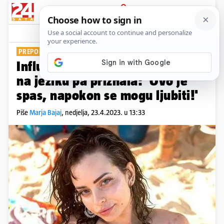
PRIJAVA
Show
Komentari
2
PREPORODILA SE
Influencerica napravila zahvat
na jeziku pa priznala: 'Ovo je
spas, napokon se mogu ljubiti!'
Piše
Marja Bajaj
,
nedjelja, 23.4.2023. u 13:33