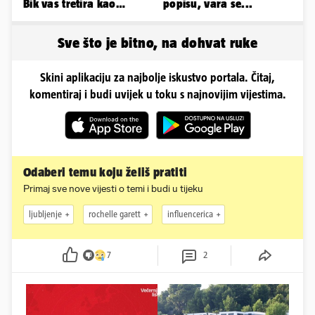
Bik vas tretira kao
popisu, vara se...
vlasništvo, Jarcu je veza
ugovor
Sve što je bitno, na dohvat ruke
Skini aplikaciju za najbolje iskustvo portala. Čitaj,
komentiraj i budi uvijek u toku s najnovijim vijestima.
Odaberi temu koju želiš pratiti
Primaj sve nove vijesti o temi i budi u tijeku
ljubljenje
rochelle garett
influencerica
7
2