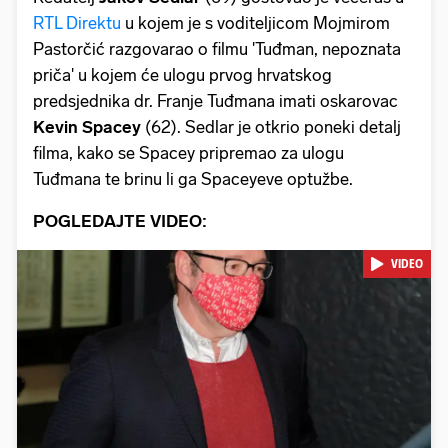
RTL Direktu
u kojem je s voditeljicom Mojmirom
Pastorčić razgovarao o filmu 'Tuđman, nepoznata
priča' u kojem će ulogu prvog hrvatskog
predsjednika dr. Franje Tuđmana imati oskarovac
Kevin Spacey
(62). Sedlar je otkrio poneki detalj
filma, kako se Spacey pripremao za ulogu
Tuđmana te brinu li ga Spaceyeve optužbe.
POGLEDAJTE VIDEO:
VIDEO
Pokretanje videa...