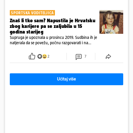
SPORTSKA VODITELJICA
Znaš li tko sam? Napustila je Hrvatsku
zbog karijere pa se zaljubila u 15
godina starijeg
Supruga je upoznala u prosincu 2019. Sudbina ih je
natjerala da se povežu, počnu razgovarati i na
kraju provode vrijeme upoznavajući se
2
7
Učitaj više