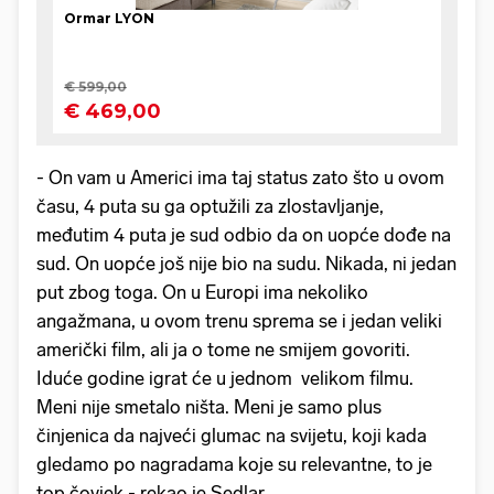
- On vam u Americi ima taj status zato što u ovom
času, 4 puta su ga optužili za zlostavljanje,
međutim 4 puta je sud odbio da on uopće dođe na
sud. On uopće još nije bio na sudu. Nikada, ni jedan
put zbog toga. On u Europi ima nekoliko
angažmana, u ovom trenu sprema se i jedan veliki
američki film, ali ja o tome ne smijem govoriti.
Iduće godine igrat će u jednom velikom filmu.
Meni nije smetalo ništa. Meni je samo plus
činjenica da najveći glumac na svijetu, koji kada
gledamo po nagradama koje su relevantne, to je
top čovjek - rekao je Sedlar.