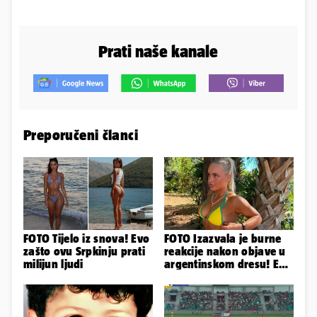
Prati naše kanale
Preporučeni članci
FOTO Tijelo iz snova! Evo
FOTO Izazvala je burne
zašto ovu Srpkinju prati
reakcije nakon objave u
milijun ljudi
argentinskom dresu! Evo
tko je lijepa Njemica