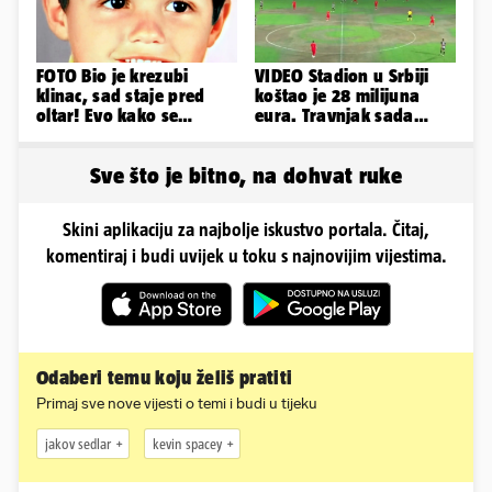
FOTO Bio je krezubi
VIDEO Stadion u Srbiji
klinac, sad staje pred
koštao je 28 milijuna
oltar! Evo kako se
eura. Travnjak sada
mijenjao jedan od
izgleda ovako, javnost
najvećih...
zgrožena
Sve što je bitno, na dohvat ruke
Skini aplikaciju za najbolje iskustvo portala. Čitaj,
komentiraj i budi uvijek u toku s najnovijim vijestima.
Odaberi temu koju želiš pratiti
Primaj sve nove vijesti o temi i budi u tijeku
jakov sedlar
kevin spacey