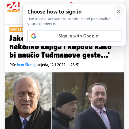
PRIJAVA
Show
Komentari
21
REDATELJ U 'DIREKTU'
Jakov Sedlar: 'Dao sam Spaceyu
nekoliko knjiga i klipove kako
bi naučio Tuđmanove geste...'
Piše
Ivan Štengl
,
srijeda, 12.1.2022. u 23:51