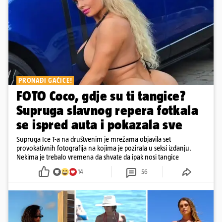
PRONAĐI GAĆICE!
FOTO Coco, gdje su ti tangice?
Supruga slavnog repera fotkala
se ispred auta i pokazala sve
Supruga Ice T-a na društvenim je mrežama objavila set
provokativnih fotografija na kojima je pozirala u seksi izdanju.
Nekima je trebalo vremena da shvate da ipak nosi tangice
14
56