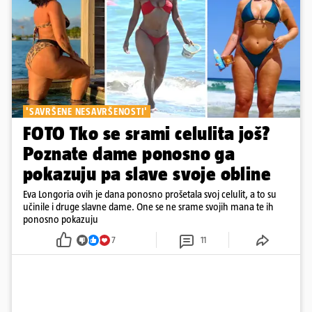
'SAVRŠENE NESAVRŠENOSTI'
FOTO Tko se srami celulita još?
Poznate dame ponosno ga
pokazuju pa slave svoje obline
Eva Longoria ovih je dana ponosno prošetala svoj celulit, a to su
učinile i druge slavne dame. One se ne srame svojih mana te ih
ponosno pokazuju
7
11