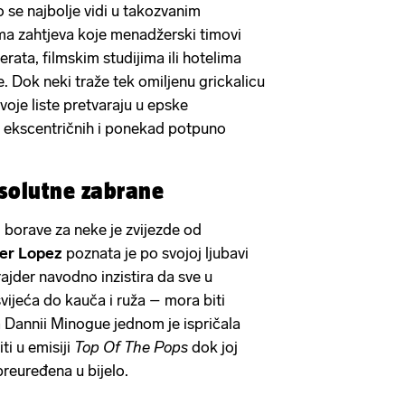
To se najbolje vidi u takozvanim
ama zahtjeva koje menadžerski timovi
rata, filmskim studijima ili hotelima
. Dok neki traže tek omiljenu grickalicu
svoje liste pretvaraju u epske
 ekscentričnih i ponekad potpuno
psolutne zabrane
 borave za neke je zvijezde od
fer Lopez
poznata je po svojoj ljubavi
rajder navodno inzistira da sve u
vijeća do kauča i ruža – mora biti
ca Dannii Minogue jednom je ispričala
ti u emisiji
Top Of The Pops
dok joj
preuređena u bijelo.