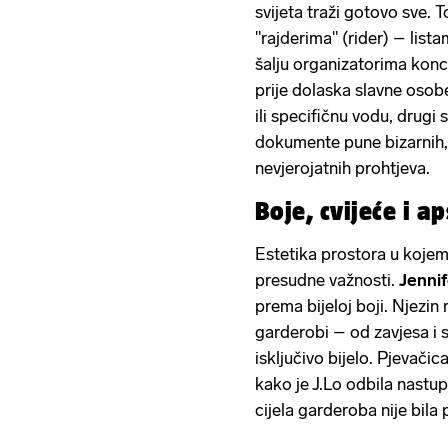
svijeta traži gotovo sve. 
"rajderima" (rider) – list
šalju organizatorima konce
prije dolaska slavne osobe
ili specifičnu vodu, drugi 
dokumente pune bizarnih,
nevjerojatnih prohtjeva.
Boje, cvijeće i a
Estetika prostora u kojem
presudne važnosti.
Jenni
prema bijeloj boji. Njezin 
garderobi – od zavjesa i s
isključivo bijelo. Pjevači
kako je J.Lo odbila nastupi
cijela garderoba nije bila 