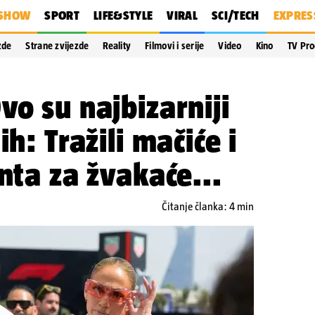
SHOW
SPORT
LIFE&STYLE
VIRAL
SCI/TECH
EXPRES
zde
Strane zvijezde
Reality
Filmovi i serije
Video
Kino
TV Pr
vo su najbizarniji
ih: Tražili mačiće i
nta za žvakaće...
Čitanje članka: 4 min