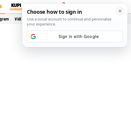
S
PRIJAVA
ogram
Vidi još…