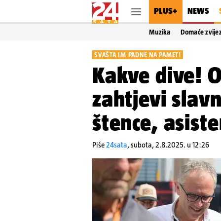
PLUS+
NEWS
Muzika
Domaće zvije
SVAŠTA IM PADNE NA PAMET!
Kakve dive! O
zahtjevi slavn
štence, asiste
Piše
24sata
,
subota, 2.8.2025. u 12:26