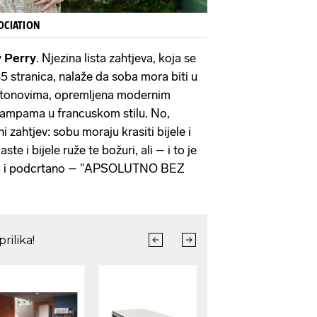
OCIATION
 Perry
. Njezina lista zahtjeva, koja se
 stranica, nalaže da soba mora biti u
im tonovima, opremljena modernim
 lampama u francuskom stilu. No,
ni zahtjev: sobu moraju krasiti bijele i
ste i bijele ruže te božuri, ali – i to je
ima i podcrtano – "APSOLUTNO BEZ