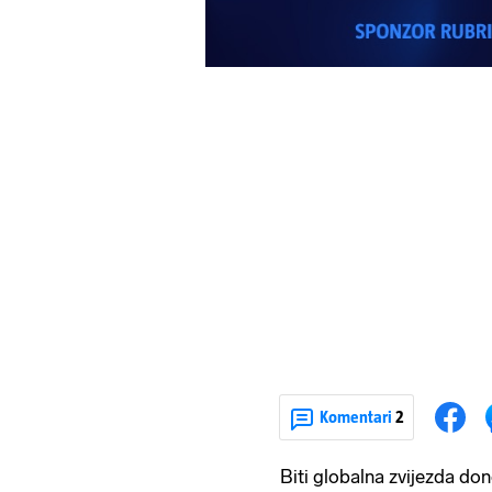
Komentari
2
Biti globalna zvijezda do