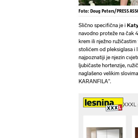
Foto: Doug Peters/PRESS ASS
Slično specifična je i
Katy
navodno proteže na čak 45
krem ili nježno ružičast
stolićem od pleksiglasa i
najpoznatiji je njezin cvjet
ljubičaste hortenzije, ružiča
naglašeno velikim slov
KARANFILA".