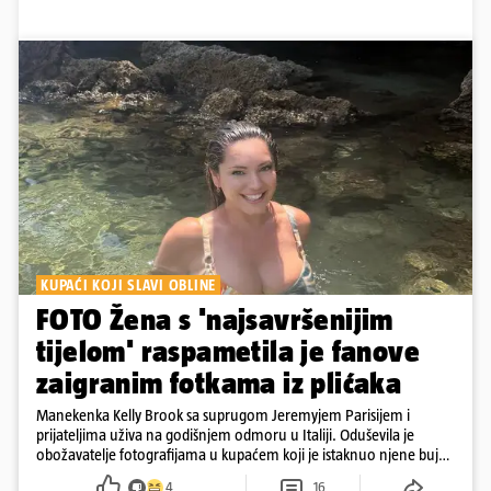
KUPAĆI KOJI SLAVI OBLINE
FOTO Žena s 'najsavršenijim
tijelom' raspametila je fanove
zaigranim fotkama iz plićaka
Manekenka Kelly Brook sa suprugom Jeremyjem Parisijem i
prijateljima uživa na godišnjem odmoru u Italiji. Oduševila je
obožavatelje fotografijama u kupaćem koji je istaknuo njene bujne
obline
4
16