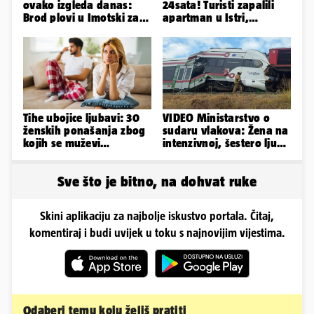
ovako izgleda danas:
24sata! Turisti zapalili
Brod plovi u Imotski za
apartman u Istri,
samo 20.000 eura
vlasnik: 'Sezona mi je
završena'
Tihe ubojice ljubavi: 30
VIDEO Ministarstvo o
ženskih ponašanja zbog
sudaru vlakova: Žena na
kojih se muževi
intenzivnoj, šestero ljudi
emocionalno distanciraju
teško ozlijeđeno
Sve što je bitno, na dohvat ruke
Skini aplikaciju za najbolje iskustvo portala. Čitaj,
komentiraj i budi uvijek u toku s najnovijim vijestima.
Odaberi temu koju želiš pratiti