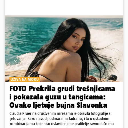
UŽIVA NA MORU
FOTO Prekrila grudi trešnjicama
i pokazala guzu u tangicama:
Ovako ljetuje bujna Slavonka
Claudia Rivier na društvenim mrežama je objavila fotografije s
ljetovanja. Kako navodi, odmara na Jadranu, i to u oskudnim
kombinacijama koje nisu ostavile njene pratitelje ravnodušnima