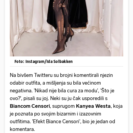
Foto: Instagram/Ida Solbakken
Na bivšem Twitteru su brojni komentirali njezin
odabir outfita, a mišljenja su bila većinom
negativna. 'Nikad nije bila cura za modu', 'Što je
ovo?', pisali su joj. Neki su ju čak usporedili s
Biancom Censori
, suprugom
Kanyea Westa
, koja
je poznata po svojim bizarnim i izazovnim
outfitima. 'Efekt Biance Censori', bio je jedan od
komentara.