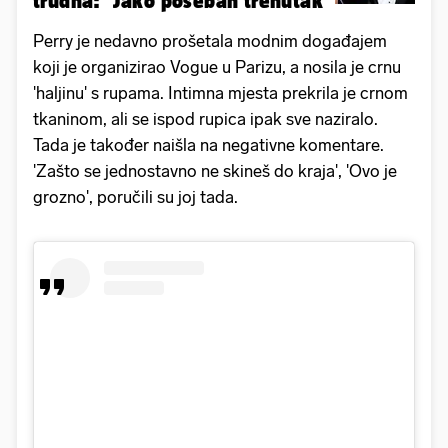
trudna: 'Jako poseban trenutak'
Perry je nedavno prošetala modnim događajem
koji je organizirao
Vogue u Parizu, a nosila je crnu
'haljinu' s rupama. Intimna mjesta prekrila je crnom
tkaninom, ali se ispod rupica ipak sve naziralo.
Tada je također naišla na negativne komentare.
'Zašto se jednostavno ne skineš do kraja', 'Ovo je
grozno', poručili su joj tada.