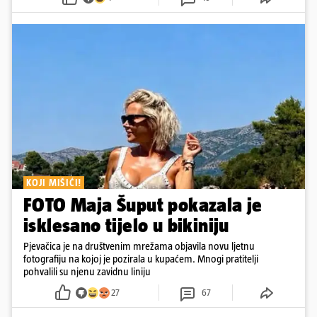
KOJI MIŠIĆI!
FOTO Maja Šuput pokazala je
isklesano tijelo u bikiniju
Pjevačica je na društvenim mrežama objavila novu ljetnu
fotografiju na kojoj je pozirala u kupaćem. Mnogi pratitelji
pohvalili su njenu zavidnu liniju
27
67