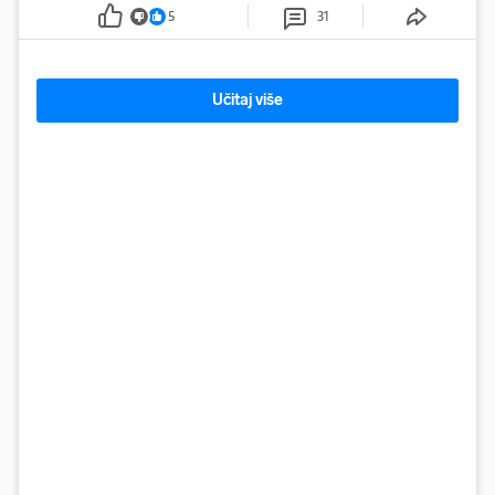
5
31
Učitaj više