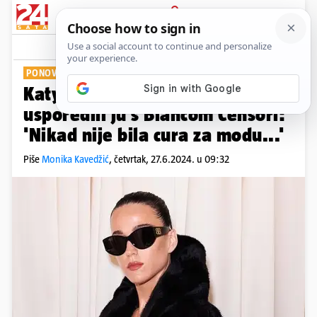
PRIJAVA
Show
Komentari
3
PONOVNO NA METI NEGATIVNIH KOMENTARA
Katy Perry je šokirala outfitom,
usporedili ju s Biancom Censori:
'Nikad nije bila cura za modu...'
Piše
Monika Kavedžić
,
četvrtak, 27.6.2024. u 09:32