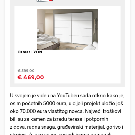
U svojem je videu na YouTubeu sada otkrio kako je,
osim početnih 5000 eura, u cijeli projekt uložio još
oko 70.000 eura vlastitog novca. Najveći troškovi
bili su za kamen za izradu terasa i potpornih
zidova, radna snaga, građevinski materijal, gorivo i
strojevi. A iako su mu susjedi isprva pomagali