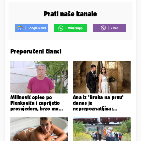
Prati naše kanale
Preporučeni članci
Milinović opleo po
Ana iz 'Braka na prvu'
Plenkoviću i zaprijetio
danas je
prosvjedom, brzo mu
neprepoznatljiva:
stigao odgovor građana
Odselila je iz Hrvatske, a
Gospića
ovako sad izgleda