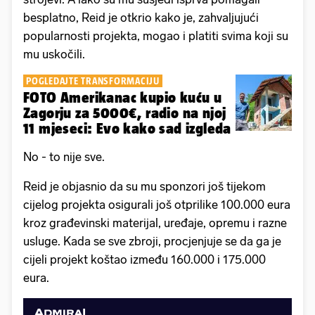
besplatno, Reid je otkrio kako je, zahvaljujući
popularnosti projekta, mogao i platiti svima koji su
mu uskočili.
POGLEDAJTE TRANSFORMACIJU
FOTO Amerikanac kupio kuću u
Zagorju za 5000€, radio na njoj
11 mjeseci: Evo kako sad izgleda
No - to nije sve.
Reid je objasnio da su mu sponzori još tijekom
cijelog projekta osigurali još otprilike 100.000 eura
kroz građevinski materijal, uređaje, opremu i razne
usluge. Kada se sve zbroji, procjenjuje se da ga je
cijeli projekt koštao između 160.000 i 175.000
eura.