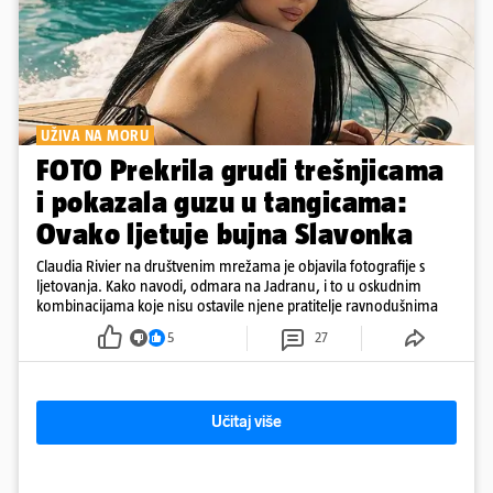
UŽIVA NA MORU
FOTO Prekrila grudi trešnjicama
i pokazala guzu u tangicama:
Ovako ljetuje bujna Slavonka
Claudia Rivier na društvenim mrežama je objavila fotografije s
ljetovanja. Kako navodi, odmara na Jadranu, i to u oskudnim
kombinacijama koje nisu ostavile njene pratitelje ravnodušnima
5
27
Učitaj više