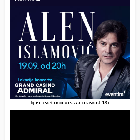
Igre na sreću mogu izazvati ovisnost. 18+