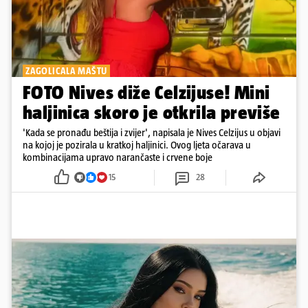
ZAGOLICALA MAŠTU
FOTO Nives diže Celzijuse! Mini
haljinica skoro je otkrila previše
'Kada se pronađu beštija i zvijer', napisala je Nives Celzijus u objavi
na kojoj je pozirala u kratkoj haljinici. Ovog ljeta očarava u
kombinacijama upravo narančaste i crvene boje
15
28