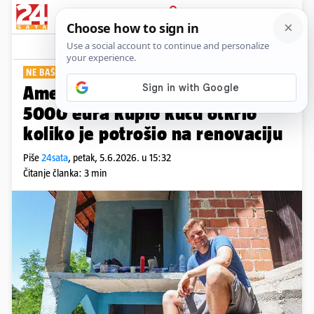
PRIJAVA
Show
Komentari
45
NE BAŠ MALO...
Amerikanac koji je u Zagorju za
5000 eura kupio kuću otkrio
koliko je potrošio na renovaciju
Piše
24sata
,
petak, 5.6.2026. u 15:32
Čitanje članka: 3 min