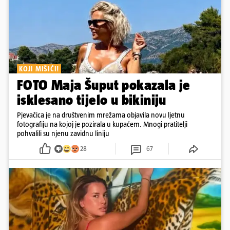
KOJI MIŠIĆI!
FOTO Maja Šuput pokazala je
isklesano tijelo u bikiniju
Pjevačica je na društvenim mrežama objavila novu ljetnu
fotografiju na kojoj je pozirala u kupaćem. Mnogi pratitelji
pohvalili su njenu zavidnu liniju
28
67