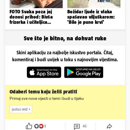
FOTO Svaka poza joj
Božidar ljude iz vlaka
donosi prihod: Bivša
spašavao viljuškarom:
frizerka i učiteljica
'Bilo je puno krvi'
oblinama je zapalila
Instagram
Sve što je bitno, na dohvat ruke
Skini aplikaciju za najbolje iskustvo portala. Čitaj,
komentiraj i budi uvijek u toku s najnovijim vijestima.
Odaberi temu koju želiš pratiti
Primaj sve nove vijesti o temi i budi u tijeku
justus reid
3
45