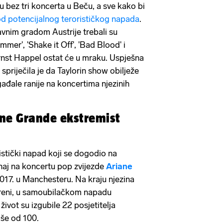
su bez tri koncerta u Beču, a sve kako bi
d potencijalnog terorističkog napada
.
vnim gradom Austrije trebali su
mmer', 'Shake it Off', 'Bad Blood' i
Ernst Happel ostat će u mraku. Uspješna
e spriječila je da Taylorin show obilježe
gađale ranije na koncertima njezinih
ane Grande ekstremist
istički napad koji se dogodio na
aj na koncertu pop zvijezde
Ariane
2017. u Manchesteru. Na kraju njezina
reni, u samoubilačkom napadu
život su izgubile 22 posjetitelja
iše od 100.