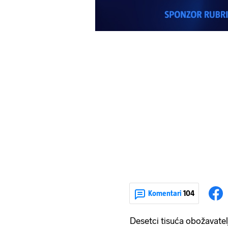
Komentari
104
Desetci tisuća obožavatel