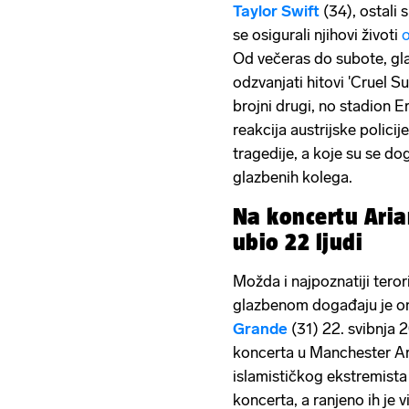
Taylor Swift
(34), ostali 
se osigurali njihovi životi
o
Od večeras do subote, gla
odzvanjati hitovi 'Cruel Su
brojni drugi, no stadion 
reakcija austrijske policij
tragedije, a koje su se do
glazbenih kolega.
Na koncertu Ari
ubio 22 ljudi
Možda i najpoznatiji teror
glazbenom događaju je on
Grande
(31) 22. svibnja 
koncerta u Manchester A
islamističkog ekstremista 
koncerta, a ranjeno ih je v