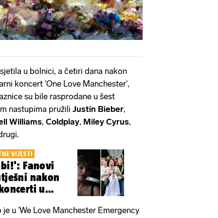
jetila u bolnici, a četiri dana nakon
tarni koncert 'One Love Manchester',
Ulaznice su bile rasprodane u šest
im nastupima pružili
Justin Bieber
,
ll Williams
,
Coldplay
,
Miley Cyrus
,
 drugi.
NE VIJESTI
bi!': Fanovi
utješni nakon
koncerti u
o je u 'We Love Manchester Emergency