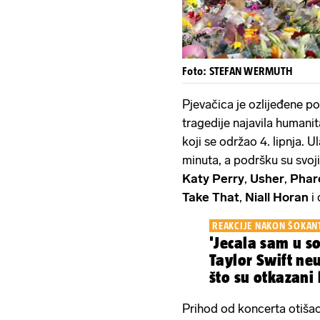
Foto: STEFAN WERMUTH
Pjevačica je ozlijeđene pos
tragedije najavila humani
koji se održao 4. lipnja. 
minuta, a podršku su svoj
Katy Perry
,
Usher
,
Phare
Take That
,
Niall Horan
i
REAKCIJE NAKON ŠOKANT
'Jecala sam u so
Taylor Swift ne
što su otkazani 
Austriji...
Prihod od koncerta otiša