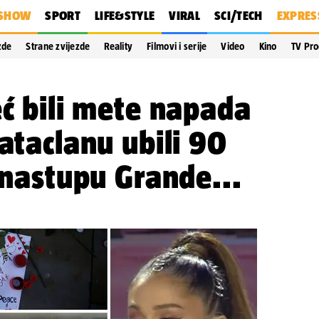
SHOW
SPORT
LIFE&STYLE
VIRAL
SCI/TECH
EXPRES
zde
Strane zvijezde
Reality
Filmovi i serije
Video
Kino
TV Pr
eć bili mete napada
Bataclanu ubili 90
a nastupu Grande...