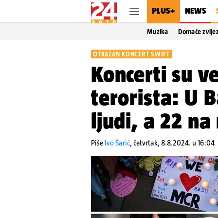
PLUS+
NEWS
Muzika
Domaće zvije
OTKAZAN KONCERT SWIFT
Koncerti su v
terorista: U 
ljudi, a 22 n
Piše
Ivo Šarić
,
četvrtak, 8.8.2024. u 16:04