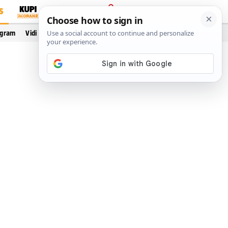
S
PRIJAVA
ogram
Vidi još…