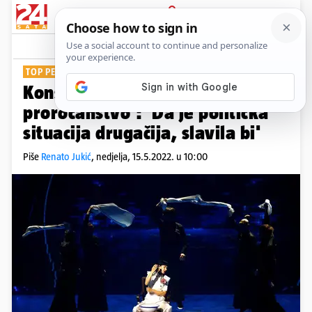
PRIJAVA
Show
Komentari
41
TOP PET PLASMAN
Konstraktu stiglo 'crnogorsko
proročanstvo': 'Da je politička
situacija drugačija, slavila bi'
Piše
Renato Jukić
,
nedjelja, 15.5.2022. u 10:00