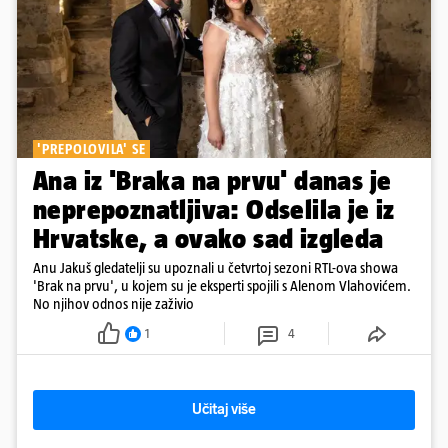
'PREPOLOVILA' SE
Ana iz 'Braka na prvu' danas je
neprepoznatljiva: Odselila je iz
Hrvatske, a ovako sad izgleda
Anu Jakuš gledatelji su upoznali u četvrtoj sezoni RTL-ova showa
'Brak na prvu', u kojem su je eksperti spojili s Alenom Vlahovićem.
No njihov odnos nije zaživio
1
4
Učitaj više