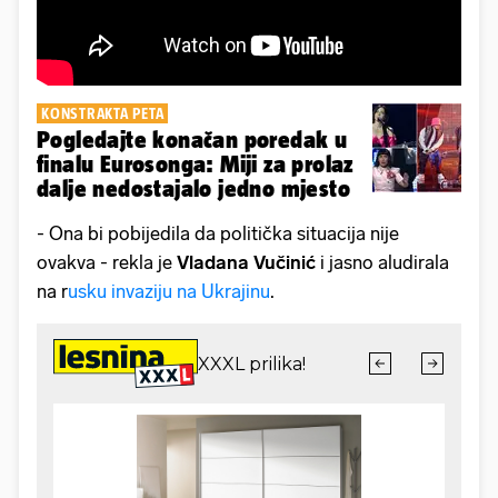
KONSTRAKTA PETA
Pogledajte konačan poredak u
finalu Eurosonga: Miji za prolaz
dalje nedostajalo jedno mjesto
- Ona bi pobijedila da politička situacija nije
ovakva - rekla je
Vladana Vučinić
i jasno aludirala
na r
usku invaziju na Ukrajinu
.