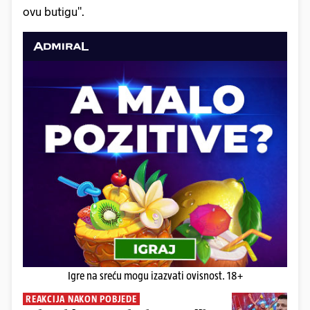
ovu butigu".
Igre na sreću mogu izazvati ovisnost. 18+
REAKCIJA NAKON POBJEDE