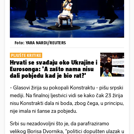
Foto: YARA NARDI/REUTERS
PLJUŠTE KRITIKE
Hrvati se svađaju oko Ukrajine i
Eurosonga: 'A zašto nama nisu
dali pobjedu kad je bio rat?'
- Glasovi žirija su pokopali Konstraktu - pišu srpski
mediji. Na finalnoj ljestvici vidi se kako čak 23 žirija
nisu Konstrakti dala ni boda, zbog čega, u principu,
nije imala ni šanse za pobjedu.
Srbi su nezadovoljni što je, da parafraziramo
velikog Borisa Dvornika, "politici dopušten ulazak u