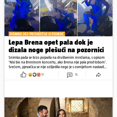
ODMAH JOJ PRISKOČILI U POMOĆ
Lepa Brena opet pala dok je
dizala noge plešući na pozornici
Snimka pada se brzo pojavila na društvenim mrežama, s opisom
'Nisi bio na Breninom koncertu, ako Brena nije pala pred tobom'.
Srećom, pjevačica se nije ozlijedila nego je s osmijehom nastavila
pjevati
17
15