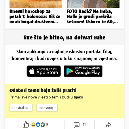
Dnevni horoskop za
FOTO Badić? Ne treba,
petak 7. kolovoza: Bik će
Halle je grudi prekrila
imati bogat društveni
šeširom! Uskoro će 60,
život, Rak se žrtvuje
ljetuje u golim izdanjima
Sve što je bitno, na dohvat ruke
Skini aplikaciju za najbolje iskustvo portala. Čitaj,
komentiraj i budi uvijek u toku s najnovijim vijestima.
Odaberi temu koju želiš pratiti
Primaj sve nove vijesti o temi i budi u tijeku
konstrakta
eurosong
15
41