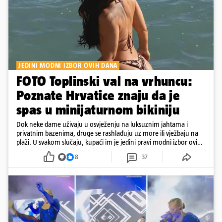
JEDINI MODNI IZBOR OVIH DANA
FOTO Toplinski val na vrhuncu:
Poznate Hrvatice znaju da je
spas u minijaturnom bikiniju
Dok neke dame uživaju u osvježenju na luksuznim jahtama i
privatnim bazenima, druge se rashlađuju uz more ili vježbaju na
plaži. U svakom slučaju, kupaći im je jedini pravi modni izbor ovih
dana
8
37