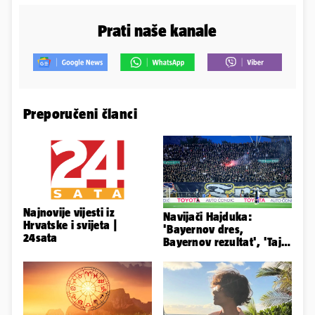
Prati naše kanale
Preporučeni članci
Najnovije vijesti iz
Navijači Hajduka:
Hrvatske i svijeta |
'Bayernov dres,
24sata
Bayernov rezultat', 'Taj
igrač je sjajan, igra kao
Perišić'