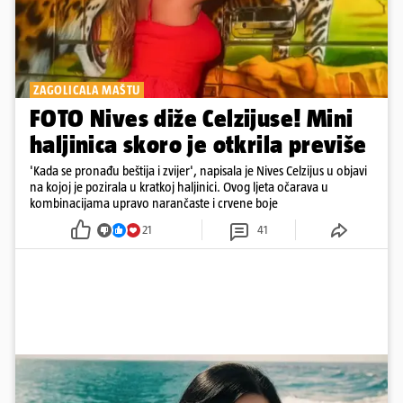
ZAGOLICALA MAŠTU
FOTO Nives diže Celzijuse! Mini
haljinica skoro je otkrila previše
'Kada se pronađu beštija i zvijer', napisala je Nives Celzijus u objavi
na kojoj je pozirala u kratkoj haljinici. Ovog ljeta očarava u
kombinacijama upravo narančaste i crvene boje
21
41