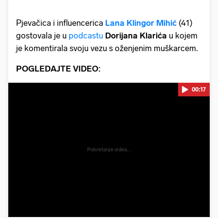
Pjevačica i influencerica
Lana Klingor Mihić
(41)
gostovala je u
podcastu
Dorijana Klarića
u kojem
je komentirala svoju vezu s oženjenim muškarcem.
POGLEDAJTE VIDEO:
00:17
Pokretanje videa...