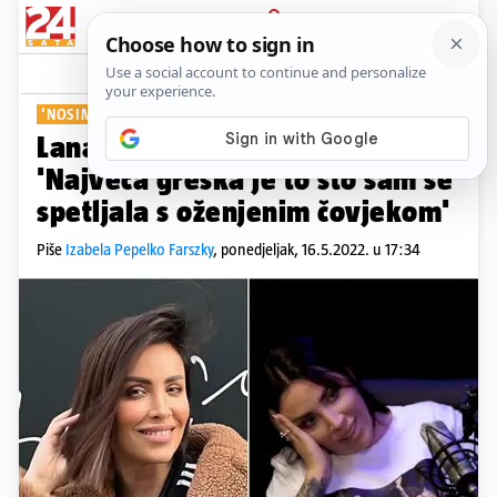
PRIJAVA
Show
Komentari
82
'NOSIM SVOJ KRIŽ KROZ ŽIVOT'
Lana Klingor Mihić priznala:
'Najveća greška je to što sam se
spetljala s oženjenim čovjekom'
Piše
Izabela Pepelko Farszky
,
ponedjeljak, 16.5.2022. u 17:34