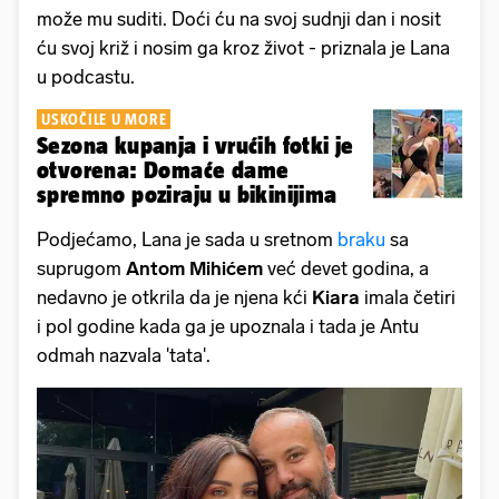
može mu suditi. Doći ću na svoj sudnji dan i nosit
ću svoj križ i nosim ga kroz život - priznala je Lana
u podcastu.
USKOČILE U MORE
Sezona kupanja i vrućih fotki je
otvorena: Domaće dame
spremno poziraju u bikinijima
Podjećamo, Lana je sada u sretnom
braku
sa
suprugom
Antom Mihićem
već devet godina, a
nedavno je otkrila da je njena kći
Kiara
imala četiri
i pol godine kada ga je upoznala i tada je Antu
odmah nazvala 'tata'.