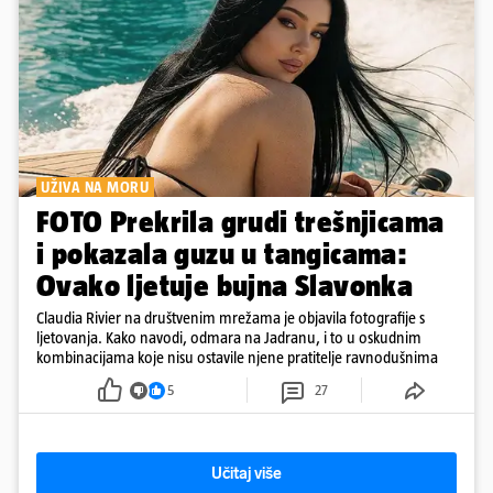
UŽIVA NA MORU
FOTO Prekrila grudi trešnjicama
i pokazala guzu u tangicama:
Ovako ljetuje bujna Slavonka
Claudia Rivier na društvenim mrežama je objavila fotografije s
ljetovanja. Kako navodi, odmara na Jadranu, i to u oskudnim
kombinacijama koje nisu ostavile njene pratitelje ravnodušnima
5
27
Učitaj više