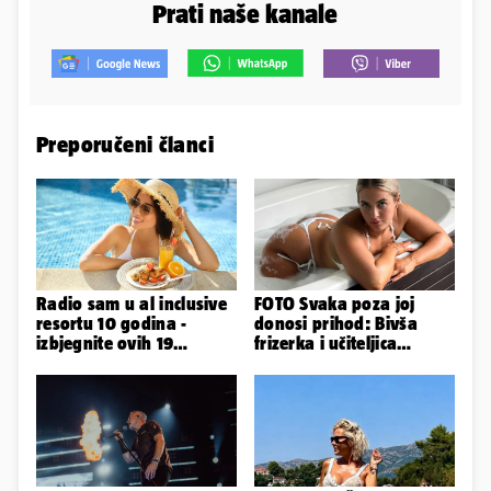
Prati naše kanale
Preporučeni članci
Radio sam u al inclusive
FOTO Svaka poza joj
resortu 10 godina -
donosi prihod: Bivša
izbjegnite ovih 19
frizerka i učiteljica
grešaka i olakšajte si
oblinama je zapalila
odmor
Instagram