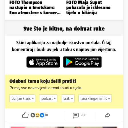
FOTO Thompson
FOTO Maja Šuput
nastupio u Imotskom:
pokazala je isklesano
Evo atmosfere s koncerta
tijelo u bikiniju
na Gospinom docu
Sve što je bitno, na dohvat ruke
Skini aplikaciju za najbolje iskustvo portala. Čitaj,
komentiraj i budi uvijek u toku s najnovijim vijestima.
Odaberi temu koju želiš pratiti
Primaj sve nove vijesti o temi i budi u tijeku
dorijan klarić
podcast
brak
lana klingor mihić
18
82