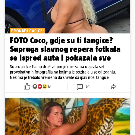
PRONAĐI GAĆICE!
FOTO Coco, gdje su ti tangice?
Supruga slavnog repera fotkala
se ispred auta i pokazala sve
Supruga Ice T-a na društvenim je mrežama objavila set
provokativnih fotografija na kojima je pozirala u seksi izdanju.
Nekima je trebalo vremena da shvate da ipak nosi tangice
13
54