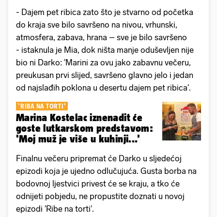
- Dajem pet ribica zato što je stvarno od početka
do kraja sve bilo savršeno na nivou, vrhunski,
atmosfera, zabava, hrana – sve je bilo savršeno
- istaknula je Mia, dok ništa manje oduševljen nije
bio ni Darko: 'Marini za ovu jako zabavnu večeru,
preukusan prvi slijed, savršeno glavno jelo i jedan
od najslađih poklona u desertu dajem pet ribica'.
'RIBA NA TORTI'
Marina Kostelac iznenadit će
goste lutkarskom predstavom:
'Moj muž je više u kuhinji...'
Finalnu večeru pripremat će Darko u sljedećoj
epizodi koja je ujedno odlučujuća. Gusta borba na
bodovnoj ljestvici privest će se kraju, a tko će
odnijeti pobjedu, ne propustite doznati u novoj
epizodi 'Ribe na torti'.