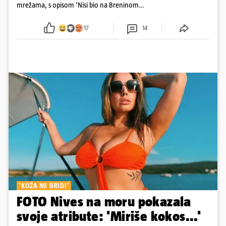
mrežama, s opisom 'Nisi bio na Breninom
koncertu, ako Brena nije pala pred tobom'.
Srećom, pjevačica se nije ozlijedila nego je s
17
14
osmijehom nastavila pjevati
'KOŽA MI BRIDI'
FOTO Nives na moru pokazala
svoje atribute: 'Miriše kokos...'