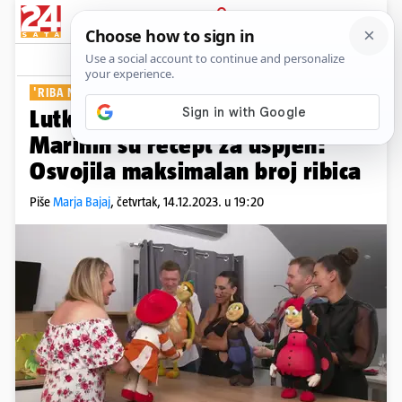
PRIJAVA
Show
Komentari
0
'RIBA NA TORTI'
Lutkarska predstava kao poklon
Marinin su recept za uspjeh:
Osvojila maksimalan broj ribica
Piše
Marja Bajaj
,
četvrtak, 14.12.2023. u 19:20