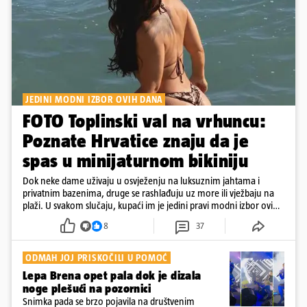
JEDINI MODNI IZBOR OVIH DANA
FOTO Toplinski val na vrhuncu:
Poznate Hrvatice znaju da je
spas u minijaturnom bikiniju
Dok neke dame uživaju u osvježenju na luksuznim jahtama i
privatnim bazenima, druge se rashlađuju uz more ili vježbaju na
plaži. U svakom slučaju, kupaći im je jedini pravi modni izbor ovih
dana
8
37
ODMAH JOJ PRISKOČILI U POMOĆ
Lepa Brena opet pala dok je dizala
noge plešući na pozornici
Snimka pada se brzo pojavila na društvenim