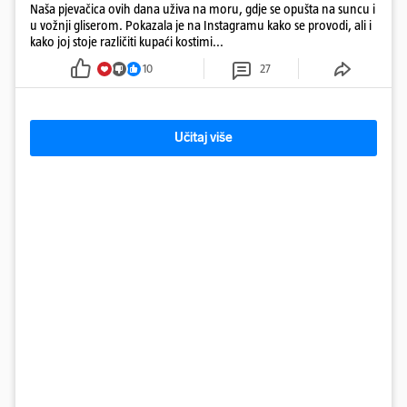
Naša pjevačica ovih dana uživa na moru, gdje se opušta na suncu i
u vožnji gliserom. Pokazala je na Instagramu kako se provodi, ali i
kako joj stoje različiti kupaći kostimi...
10
27
Učitaj više