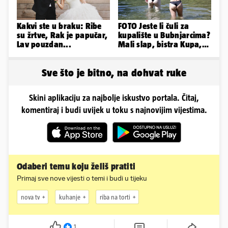
Kakvi ste u braku: Ribe
FOTO Jeste li čuli za
su žrtve, Rak je papučar,
kupalište u Bubnjarcima?
Lav pouzdan...
Mali slap, bistra Kupa,
šumski hlad - prava
idila!
Sve što je bitno, na dohvat ruke
Skini aplikaciju za najbolje iskustvo portala. Čitaj,
komentiraj i budi uvijek u toku s najnovijim vijestima.
Odaberi temu koju želiš pratiti
Primaj sve nove vijesti o temi i budi u tijeku
nova tv
kuhanje
riba na torti
1