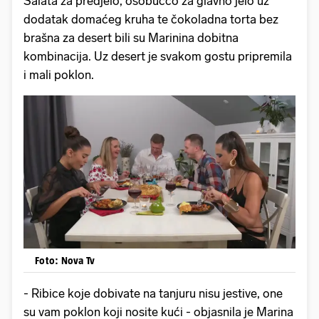
Salata za predjelo, osobucco za glavno jelo uz
dodatak domaćeg kruha te čokoladna torta bez
brašna za desert bili su Marinina dobitna
kombinacija. Uz desert je svakom gostu pripremila
i mali poklon.
Foto: Nova Tv
- Ribice koje dobivate na tanjuru nisu jestive, one
su vam poklon koji nosite kući - objasnila je Marina