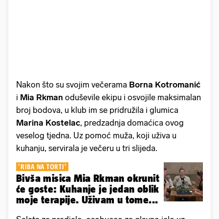
Nakon što su svojim večerama
Borna Kotromanić
i
Mia Rkman
oduševile ekipu i osvojile maksimalan
broj bodova, u klub im se pridružila i glumica
Marina Kostelac
, predzadnja domaćica ovog
veselog tjedna. Uz pomoć muža, koji uživa u
kuhanju, servirala je večeru u tri slijeda.
'RIBA NA TORTI'
Bivša misica Mia Rkman okrunit
će goste: Kuhanje je jedan oblik
moje terapije. Uživam u tome...