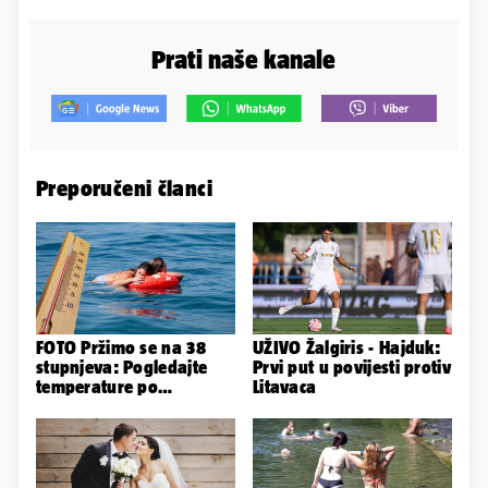
Prati naše kanale
Preporučeni članci
FOTO Pržimo se na 38
UŽIVO Žalgiris - Hajduk:
stupnjeva: Pogledajte
Prvi put u povijesti protiv
temperature po
Litavaca
gradovima