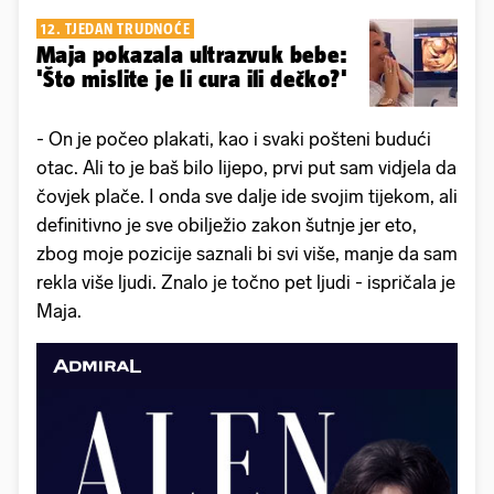
12. TJEDAN TRUDNOĆE
Maja pokazala ultrazvuk bebe:
'Što mislite je li cura ili dečko?'
- On je počeo plakati, kao i svaki pošteni budući
otac. Ali to je baš bilo lijepo, prvi put sam vidjela da
čovjek plače. I onda sve dalje ide svojim tijekom, ali
definitivno je sve obilježio zakon šutnje jer eto,
zbog moje pozicije saznali bi svi više, manje da sam
rekla više ljudi. Znalo je točno pet ljudi - ispričala je
Maja.