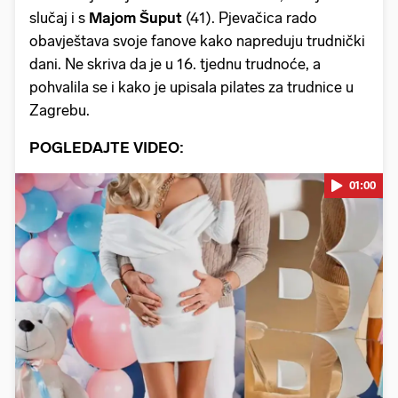
slučaj i s
Majom Šuput
(41). Pjevačica rado
obavještava svoje fanove kako napreduju trudnički
dani. Ne skriva da je u 16. tjednu trudnoće, a
pohvalila se i kako je upisala pilates za trudnice u
Zagrebu.
POGLEDAJTE VIDEO:
01:00
Pokretanje videa...