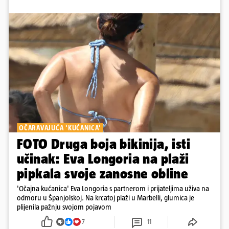
OČARAVAJUĆA 'KUĆANICA'
FOTO Druga boja bikinija, isti
učinak: Eva Longoria na plaži
pipkala svoje zanosne obline
'Očajna kućanica' Eva Longoria s partnerom i prijateljima uživa na
odmoru u Španjolskoj. Na krcatoj plaži u Marbelli, glumica je
plijenila pažnju svojom pojavom
7
11