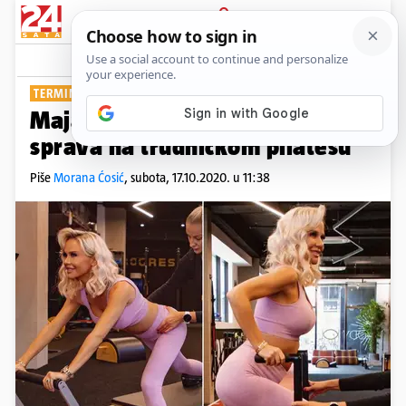
PRIJAVA
Show
Komentari
87
TERMIN PORODA U OŽUJKU
Maja pokazala trbuh: Primila se
sprava na trudničkom pilatesu
Piše
Morana Ćosić
,
subota, 17.10.2020. u 11:38