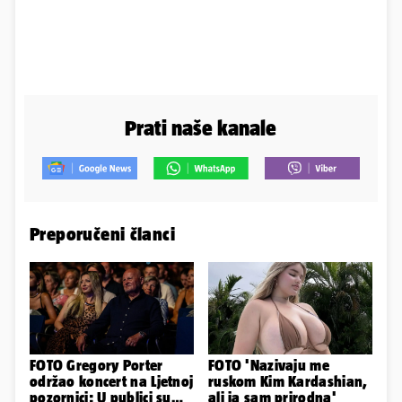
Prati naše kanale
Preporučeni članci
FOTO Gregory Porter
FOTO 'Nazivaju me
održao koncert na Ljetnoj
ruskom Kim Kardashian,
pozornici: U publici su
ali ja sam prirodna'