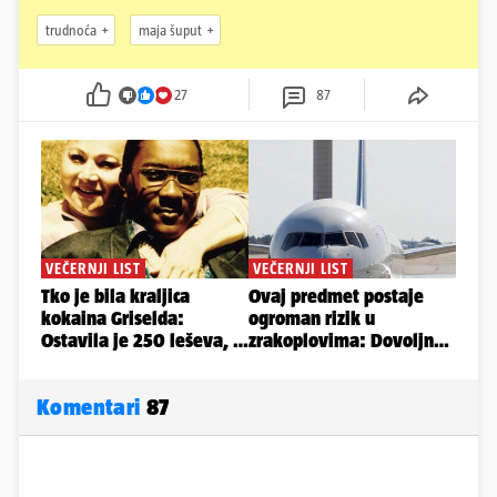
trudnoća
maja šuput
27
87
Komentari
87