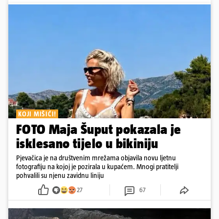
KOJI MIŠIĆI!
FOTO Maja Šuput pokazala je
isklesano tijelo u bikiniju
Pjevačica je na društvenim mrežama objavila novu ljetnu
fotografiju na kojoj je pozirala u kupaćem. Mnogi pratitelji
pohvalili su njenu zavidnu liniju
27
67