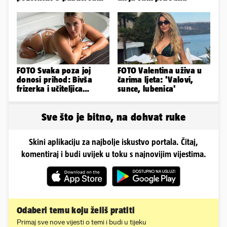
bili Mateša i Blanka
FOTO Svaka poza joj
FOTO Valentina uživa u
donosi prihod: Bivša
čarima ljeta: 'Valovi,
frizerka i učiteljica
sunce, lubenica'
oblinama je zapalila
Instagram
Sve što je bitno, na dohvat ruke
Skini aplikaciju za najbolje iskustvo portala. Čitaj,
komentiraj i budi uvijek u toku s najnovijim vijestima.
Odaberi temu koju želiš pratiti
Primaj sve nove vijesti o temi i budi u tijeku