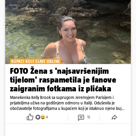
KUPAĆI KOJI SLAVI OBLINE
FOTO Žena s 'najsavršenijim
tijelom' raspametila je fanove
zaigranim fotkama iz plićaka
Manekenka Kelly Brook sa suprugom Jeremyjem Parisijem i
prijateljima uživa na godišnjem odmoru u Italiji. Oduševila je
obožavatelje fotografijama u kupaćem koji je istaknuo njene bujne
obline
4
15