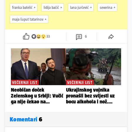
franka batelić
lidija bačić
lana jurčević
severina
maja šuput tatarinov
33
6
Komentari
6