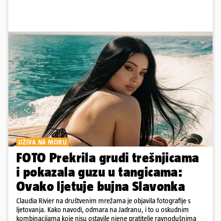
UŽIVA NA MORU
FOTO Prekrila grudi trešnjicama
i pokazala guzu u tangicama:
Ovako ljetuje bujna Slavonka
Claudia Rivier na društvenim mrežama je objavila fotografije s
ljetovanja. Kako navodi, odmara na Jadranu, i to u oskudnim
kombinacijama koje nisu ostavile njene pratitelje ravnodušnima