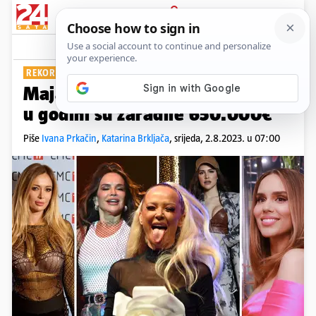
PRIJAVA
Show
Komentari
6
REKORDNA ZARADA
PLUS+
Maja, Seve, Lille, Lana i Franka
u godini su zaradile 650.000€
Piše
Ivana Prkačin
,
Katarina Brkljača
,
srijeda, 2.8.2023. u 07:00