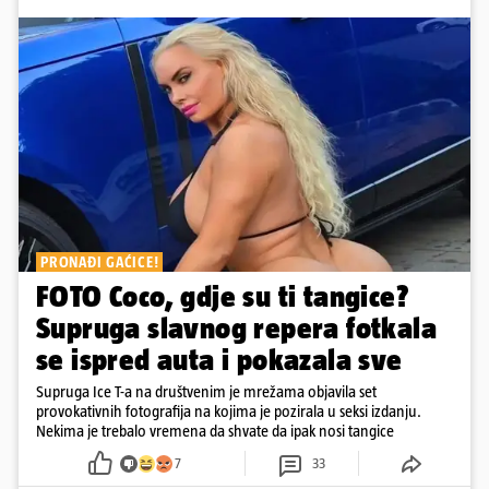
PRONAĐI GAĆICE!
FOTO Coco, gdje su ti tangice?
Supruga slavnog repera fotkala
se ispred auta i pokazala sve
Supruga Ice T-a na društvenim je mrežama objavila set
provokativnih fotografija na kojima je pozirala u seksi izdanju.
Nekima je trebalo vremena da shvate da ipak nosi tangice
7
33