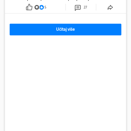
5
27
Učitaj više