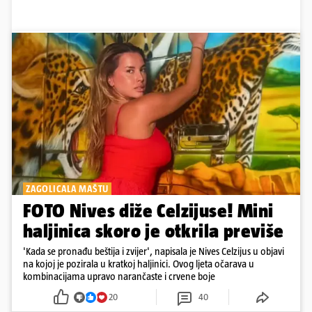
ZAGOLICALA MAŠTU
FOTO Nives diže Celzijuse! Mini
haljinica skoro je otkrila previše
'Kada se pronađu beštija i zvijer', napisala je Nives Celzijus u objavi
na kojoj je pozirala u kratkoj haljinici. Ovog ljeta očarava u
kombinacijama upravo narančaste i crvene boje
20
40