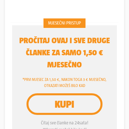
Šuput Tatarinov
,
Franka Batelić
,
Lidija Bačić
i
Lana Jurčević
zajedno su samo lani od glazbe i
dodatnog privatnog biznisa zaradile oko 650.000
eura. Za taj iznos slavna petorka može kupiti stan
od 200 m2 u centru Zagreba ili jednu manju
luksuznu jahtu za provode po Jadranu.