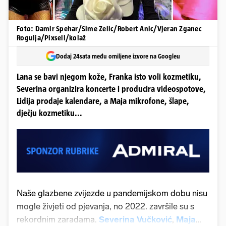
Foto: Damir Spehar/Sime Zelic/Robert Anic/Vjeran Zganec
Rogulja/Pixsell/kolaž
Dodaj 24sata među omiljene izvore na Googleu
Lana se bavi njegom kože, Franka isto voli kozmetiku,
Severina organizira koncerte i producira videospotove,
Lidija prodaje kalendare, a Maja mikrofone, šlape,
dječju kozmetiku...
Naše glazbene zvijezde u pandemijskom dobu nisu
mogle živjeti od pjevanja, no 2022. završile su s
rekordnim zaradama.
Severina Vučković
,
Maja