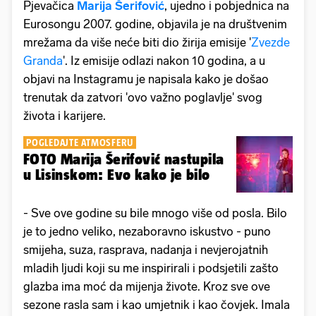
Pjevačica
Marija Šerifović
, ujedno i pobjednica na
Eurosongu 2007. godine, objavila je na društvenim
mrežama da više neće biti dio žirija emisije '
Zvezde
Granda
'. Iz emisije odlazi nakon 10 godina, a u
objavi na Instagramu je napisala kako je došao
trenutak da zatvori 'ovo važno poglavlje' svog
života i karijere.
POGLEDAJTE ATMOSFERU
FOTO Marija Šerifović nastupila
u Lisinskom: Evo kako je bilo
- Sve ove godine su bile mnogo više od posla. Bilo
je to jedno veliko, nezaboravno iskustvo - puno
smijeha, suza, rasprava, nadanja i nevjerojatnih
mladih ljudi koji su me inspirirali i podsjetili zašto
glazba ima moć da mijenja živote. Kroz sve ove
sezone rasla sam i kao umjetnik i kao čovjek. Imala