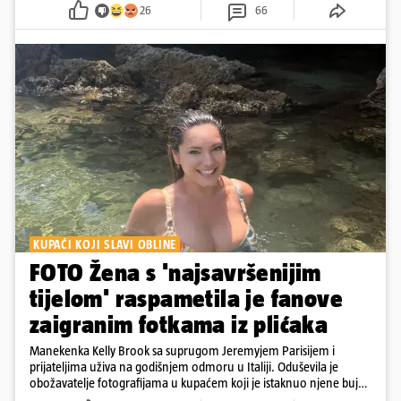
26
66
KUPAĆI KOJI SLAVI OBLINE
FOTO Žena s 'najsavršenijim
tijelom' raspametila je fanove
zaigranim fotkama iz plićaka
Manekenka Kelly Brook sa suprugom Jeremyjem Parisijem i
prijateljima uživa na godišnjem odmoru u Italiji. Oduševila je
obožavatelje fotografijama u kupaćem koji je istaknuo njene bujne
obline