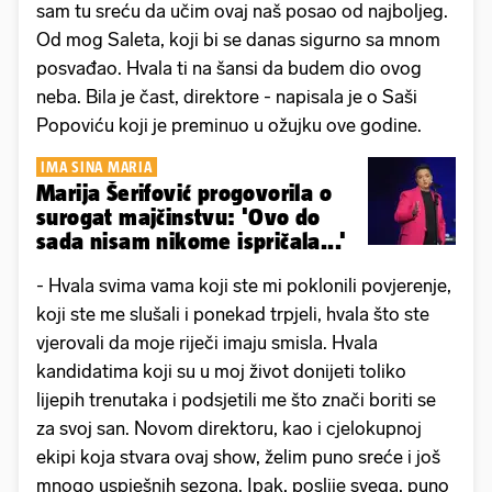
sam tu sreću da učim ovaj naš posao od najboljeg.
Od mog Saleta, koji bi se danas sigurno sa mnom
posvađao. Hvala ti na šansi da budem dio ovog
neba. Bila je čast, direktore - napisala je o Saši
Popoviću koji je preminuo u ožujku ove godine.
IMA SINA MARIA
Marija Šerifović progovorila o
surogat majčinstvu: 'Ovo do
sada nisam nikome ispričala...'
- Hvala svima vama koji ste mi poklonili povjerenje,
koji ste me slušali i ponekad trpjeli, hvala što ste
vjerovali da moje riječi imaju smisla. Hvala
kandidatima koji su u moj život donijeti toliko
lijepih trenutaka i podsjetili me što znači boriti se
za svoj san. Novom direktoru, kao i cjelokupnoj
ekipi koja stvara ovaj show, želim puno sreće i još
mnogo uspješnih sezona. Ipak, poslije svega, puno