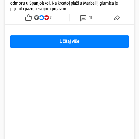
odmoru u Španjolskoj. Na krcatoj plaži u Marbelli, glumica je
plijenila pažnju svojom pojavom
7
11
Učitaj više