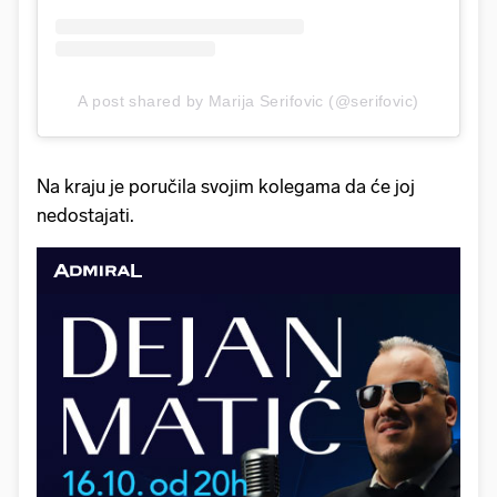
A post shared by Marija Serifovic (@serifovic)
Na kraju je poručila svojim kolegama da će joj
nedostajati.