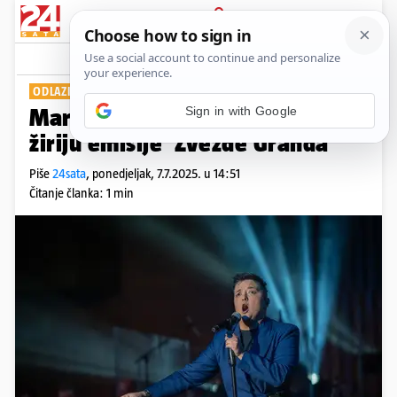
PRIJAVA
Show
Komentari
3
ODLAZI NAKON 10 GODINA
Marija Šerifović više neće biti u
žiriju emisije 'Zvezde Granda'
Piše
24sata
,
ponedjeljak, 7.7.2025. u 14:51
Čitanje članka: 1 min