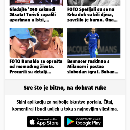
Gledajte '240 sekundi
FOTO Spetljali su se na
24sata! Turisti zapalili
Krku dok su bili djeca,
apartman u Istri,
završilo je burno. Ona
vlasnik: 'Sezona mi je
sad želi 50 milijuna eura
završena'
FOTO Ronaldo se oprašta
Bennacer raskinuo s
od momačkog života.
Milanom i postao
Procurili su detalji
slobodan igrač. Boban
glamuroznog vjenčanja
ga želio zadržati u
Dinamu
Sve što je bitno, na dohvat ruke
Skini aplikaciju za najbolje iskustvo portala. Čitaj,
komentiraj i budi uvijek u toku s najnovijim vijestima.