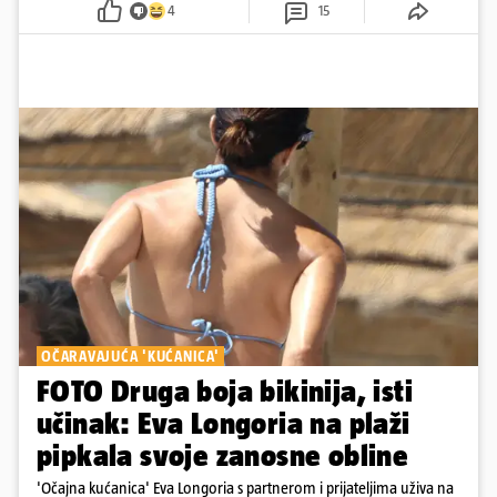
4
15
OČARAVAJUĆA 'KUĆANICA'
FOTO Druga boja bikinija, isti
učinak: Eva Longoria na plaži
pipkala svoje zanosne obline
'Očajna kućanica' Eva Longoria s partnerom i prijateljima uživa na