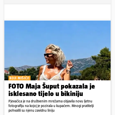
KOJI MIŠIĆI!
FOTO Maja Šuput pokazala je
isklesano tijelo u bikiniju
Pjevačica je na društvenim mrežama objavila novu ljetnu
fotografiju na kojoj je pozirala u kupaćem. Mnogi pratitelji
pohvalili su njenu zavidnu liniju