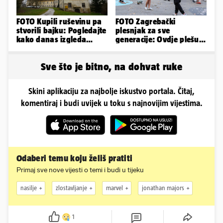
FOTO Kupili ruševinu pa
FOTO Zagrebački
stvorili bajku: Pogledajte
plesnjak za sve
kako danas izgleda
generacije: Ovdje plešu
dvorac u Zagorju
baš svi
Sve što je bitno, na dohvat ruke
Skini aplikaciju za najbolje iskustvo portala. Čitaj,
komentiraj i budi uvijek u toku s najnovijim vijestima.
Odaberi temu koju želiš pratiti
Primaj sve nove vijesti o temi i budi u tijeku
nasilje
zlostavljanje
marvel
jonathan majors
1