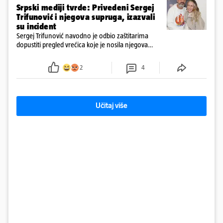
Srpski mediji tvrde: Privedeni Sergej
Trifunović i njegova supruga, izazvali
su incident
Sergej Trifunović navodno je odbio zaštitarima
dopustiti pregled vrećica koje je nosila njegova
supruga, što je dodatno podignulo tenzije
2
4
Učitaj više