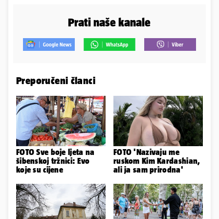
Prati naše kanale
Preporučeni članci
FOTO Sve boje ljeta na
FOTO 'Nazivaju me
šibenskoj tržnici: Evo
ruskom Kim Kardashian,
koje su cijene
ali ja sam prirodna'