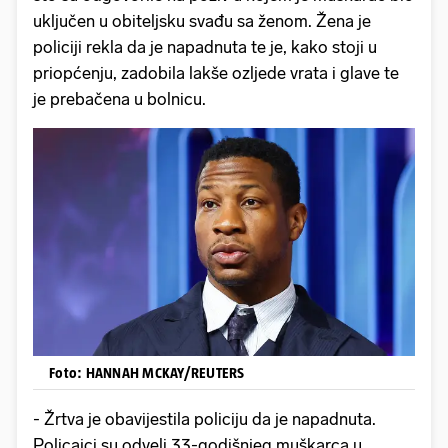
uključen u obiteljsku svađu sa ženom. Žena je
policiji rekla da je napadnuta te je, kako stoji u
priopćenju, zadobila lakše ozljede vrata i glave te
je prebačena u bolnicu.
Foto: HANNAH MCKAY/REUTERS
- Žrtva je obavijestila policiju da je napadnuta.
Policajci su odveli 33-godišnjeg muškarca u