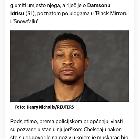
glumiti umjesto njega, a riječ je o
Damsonu
Idrisu
(31), poznatom po ulogama u 'Black Mirroru'
i 'Snowfallu'.
Foto: Henry Nicholls/REUTERS
Podsjetimo, prema policijskom priopćenju, vlasti
su pozvane u stan u njujorškom Chelseaju nakon
što su odgovorile na poziv u kojem je muškarac bio