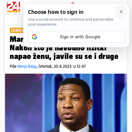
PRIJAVA
Show
Komentari
0
JONATHAN MAJORS
Marvelova zvijezda u raspadu:
Nakon što je navodno fizički
napao ženu, javile su se i druge
Piše
Marja Bajaj
,
četvrtak, 20.4.2023. u 12:47