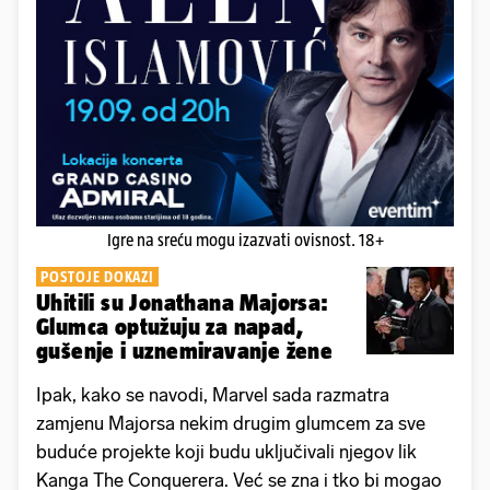
Igre na sreću mogu izazvati ovisnost. 18+
POSTOJE DOKAZI
Uhitili su Jonathana Majorsa:
Glumca optužuju za napad,
gušenje i uznemiravanje žene
Ipak, kako se navodi, Marvel sada razmatra
zamjenu Majorsa nekim drugim glumcem za sve
buduće projekte koji budu uključivali njegov lik
Kanga The Conquerera. Već se zna i tko bi mogao