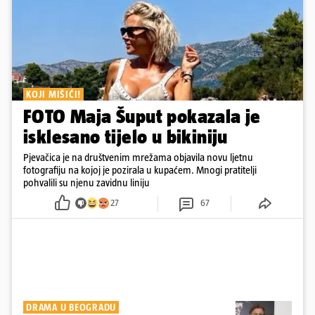
KOJI MIŠIĆI!
FOTO Maja Šuput pokazala je
isklesano tijelo u bikiniju
Pjevačica je na društvenim mrežama objavila novu ljetnu
fotografiju na kojoj je pozirala u kupaćem. Mnogi pratitelji
pohvalili su njenu zavidnu liniju
27
67
DRAMA U BEOGRADU