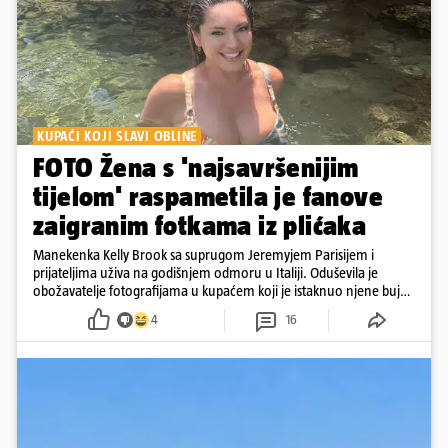
KUPAĆI KOJI SLAVI OBLINE
FOTO Žena s 'najsavršenijim
tijelom' raspametila je fanove
zaigranim fotkama iz plićaka
Manekenka Kelly Brook sa suprugom Jeremyjem Parisijem i
prijateljima uživa na godišnjem odmoru u Italiji. Oduševila je
obožavatelje fotografijama u kupaćem koji je istaknuo njene bujne
obline
4
16