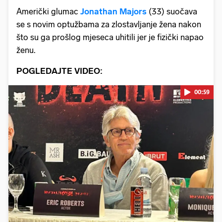
Američki glumac
Jonathan Majors
(33) suočava
se s novim optužbama za zlostavljanje žena nakon
što su ga prošlog mjeseca uhitili jer je fizički napao
ženu.
POGLEDAJTE VIDEO:
00:59
Pokretanje videa...