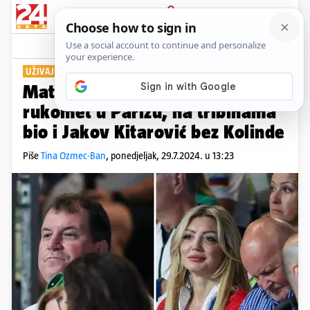
PRIJAVA
Show
Komentari
14
UŽIVAJU NA OLIMPIJSKIM IGRAMA
Mateša i njegova Blanka pratili
rukomet u Parizu, na tribinama
bio i Jakov Kitarović bez Kolinde
Piše
Tina Ozmec-Ban
,
ponedjeljak, 29.7.2024. u 13:23