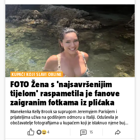
KUPAĆI KOJI SLAVI OBLINE
FOTO Žena s 'najsavršenijim
tijelom' raspametila je fanove
zaigranim fotkama iz plićaka
Manekenka Kelly Brook sa suprugom Jeremyjem Parisijem i
prijateljima uživa na godišnjem odmoru u Italiji. Oduševila je
obožavatelje fotografijama u kupaćem koji je istaknuo njene bujne
obline
4
15