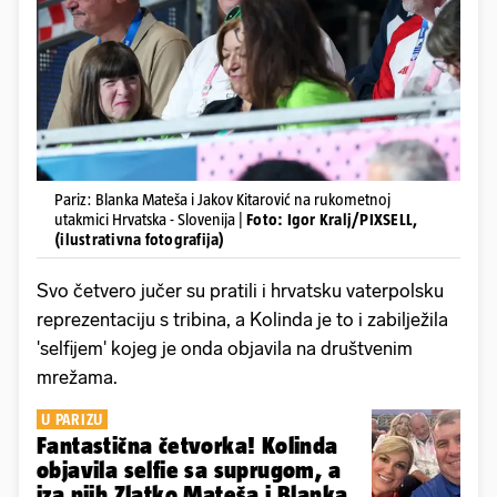
Pariz: Blanka Mateša i Jakov Kitarović na rukometnoj
utakmici Hrvatska - Slovenija |
Foto: Igor Kralj/PIXSELL,
(ilustrativna fotografija)
Svo četvero jučer su pratili i hrvatsku vaterpolsku
reprezentaciju s tribina, a Kolinda je to i zabilježila
'selfijem' kojeg je onda objavila na društvenim
mrežama.
U PARIZU
Fantastična četvorka! Kolinda
objavila selfie sa suprugom, a
iza njih Zlatko Mateša i Blanka