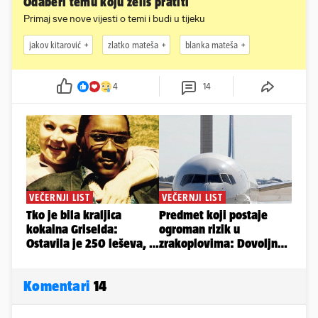
Odaberi temu koju želiš pratiti
Primaj sve nove vijesti o temi i budi u tijeku
jakov kitarović
zlatko mateša
blanka mateša
4
14
Komentari
14