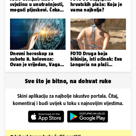
svježinu u unutrašnjosti,
hrvatskih plaža: Koja je
mogući pljuskovi. Čeka
vama najbolja?
nas vruć dan, bit će do
36
Dnevni horoskop za
FOTO Druga boja
subotu 8. kolovoza:
bikinija, isti učinak: Eva
Ovan je vrijedan, Vaga
Longoria na plaži
uživa u izlascima...
pipkala svoje zanosne
obline
Sve što je bitno, na dohvat ruke
Skini aplikaciju za najbolje iskustvo portala. Čitaj,
komentiraj i budi uvijek u toku s najnovijim vijestima.