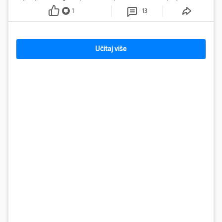
fotografije u kupaćem
1
13
Učitaj više