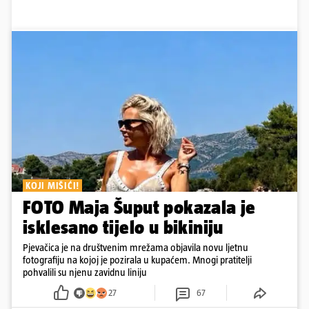
KOJI MIŠIĆI!
FOTO Maja Šuput pokazala je
isklesano tijelo u bikiniju
Pjevačica je na društvenim mrežama objavila novu ljetnu
fotografiju na kojoj je pozirala u kupaćem. Mnogi pratitelji
pohvalili su njenu zavidnu liniju
27
67