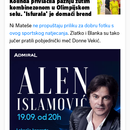
Kolinda privlačila pažnju žutim
kombinezonom u Olimpijskom
selu. 'Isfurala' je domaći brend
Ni Mateše
ne propuštaju priliku za dobru fotku s
ovog sportskog natjecanja
. Zlatko i Blanka su tako
jučer pratili pobjednički meč Donne Vekić.