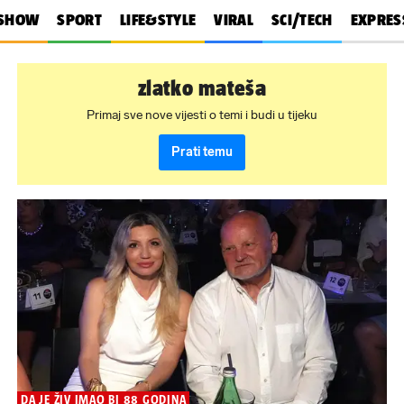
SHOW
SPORT
LIFE&STYLE
VIRAL
SCI/TECH
EXPRES
zlatko mateša
Primaj sve nove vijesti o temi i budi u tijeku
Prati temu
DA JE ŽIV IMAO BI 88 GODINA