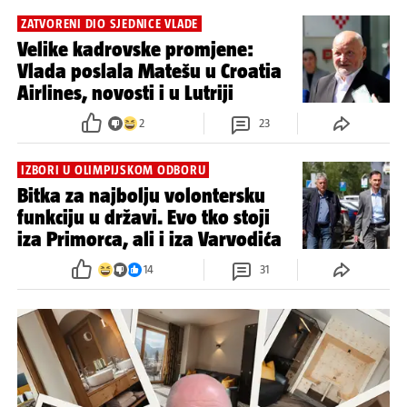
ZATVORENI DIO SJEDNICE VLADE
Velike kadrovske promjene:
Vlada poslala Matešu u Croatia
Airlines, novosti i u Lutriji
2
23
IZBORI U OLIMPIJSKOM ODBORU
Bitka za najbolju volontersku
funkciju u državi. Evo tko stoji
iza Primorca, ali i iza Varvodića
14
31