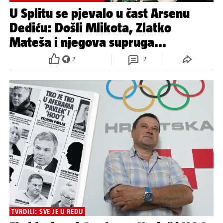
U Splitu se pjevalo u čast Arsenu
Dediću: Došli Mlikota, Zlatko
Mateša i njegova supruga...
2
2
TVRDILI: SVE JE U REDU