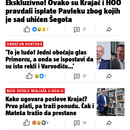
Ekskluzivno! Ovako su Krajač i HOO
pravdali isplate Pavleku zbog kojih
je sad uhićen Šegota
7
27
OBRAČUN DOKTORA
'To je ludo! Jedni obećaju glas
Primorcu, a onda se ispostavi da
su isto rekli i Varvodiću...'
7
27
NOVI DETALJI MULJAŽA U HOO-U
Kako ugovara poslove Krajač?
Prvo plati, pa traži ponudu. Čak i
Mateša tražio da prestane
9
55