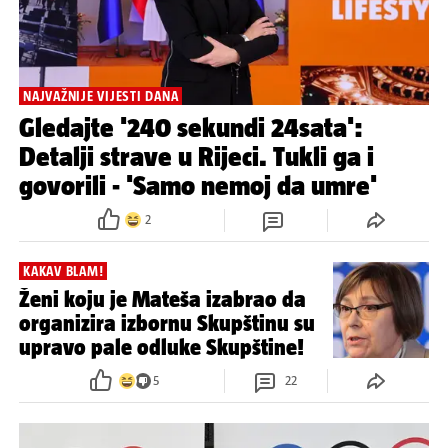
NAJVAŽNIJE VIJESTI DANA
Gledajte '240 sekundi 24sata':
Detalji strave u Rijeci. Tukli ga i
govorili - 'Samo nemoj da umre'
2
KAKAV BLAM!
Ženi koju je Mateša izabrao da
organizira izbornu Skupštinu su
upravo pale odluke Skupštine!
5
22