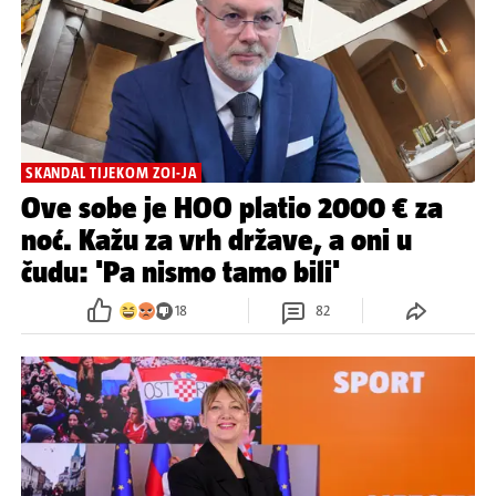
SKANDAL TIJEKOM ZOI-JA
Ove sobe je HOO platio 2000 € za
noć. Kažu za vrh države, a oni u
čudu: 'Pa nismo tamo bili'
18
82