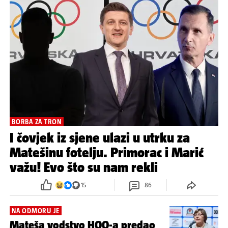
BORBA ZA TRON
I čovjek iz sjene ulazi u utrku za
Matešinu fotelju. Primorac i Marić
važu! Evo što su nam rekli
15
86
NA ODMORU JE
Mateša vodstvo HOO-a predao