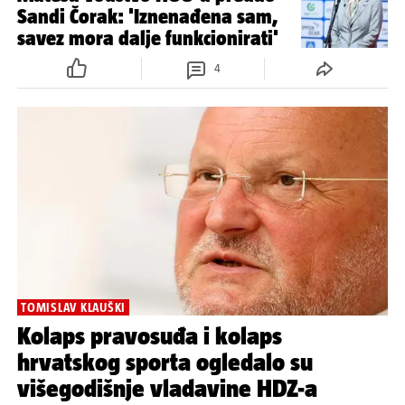
Sandi Čorak: 'Iznenađena sam,
savez mora dalje funkcionirati'
4
TOMISLAV KLAUŠKI
Kolaps pravosuđa i kolaps
hrvatskog sporta ogledalo su
višegodišnje vladavine HDZ-a