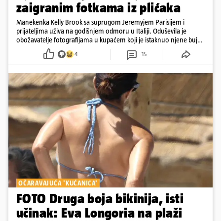
zaigranim fotkama iz plićaka
Manekenka Kelly Brook sa suprugom Jeremyjem Parisijem i
prijateljima uživa na godišnjem odmoru u Italiji. Oduševila je
obožavatelje fotografijama u kupaćem koji je istaknuo njene bujne
obline
4
15
OČARAVAJUĆA 'KUĆANICA'
FOTO Druga boja bikinija, isti
učinak: Eva Longoria na plaži