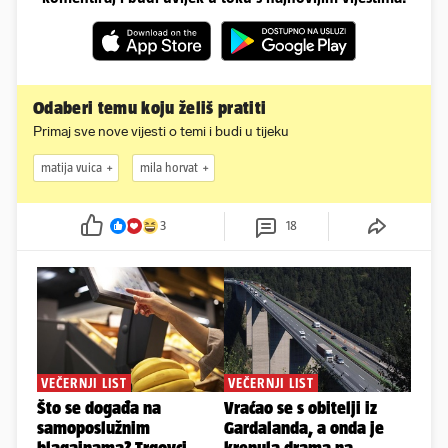
Odaberi temu koju želiš pratiti
Primaj sve nove vijesti o temi i budi u tijeku
matija vuica
mila horvat
3
18