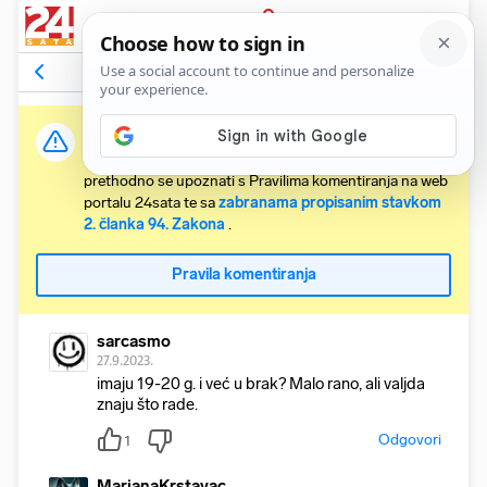
PRIJAVA
Komentari
2
Relevantni
Važna obavijest:
Svaki korisnik koji želi komentirati članke obvezan je
prethodno se upoznati s Pravilima komentiranja na web
portalu 24sata te sa
zabranama propisanim stavkom
2. članka 94. Zakona
.
Pravila komentiranja
sarcasmo
27.9.2023.
imaju 19-20 g. i već u brak? Malo rano, ali valjda
znaju što rade.
Odgovori
1
MarjanaKrstavac