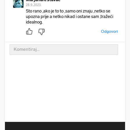
28.9.2023.
Sto rano ,ako je to to ,samo oni znaju ,netko se
upozna prije a netko nikad i ostane sam ,tražeći
idealnog.
Odgovori