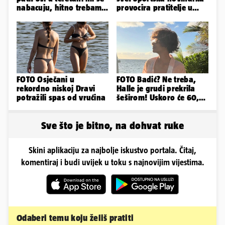
nabacuju, hitno trebam
provocira pratitelje u
tjelohranitelja!
oskudnim haljinama
FOTO Osječani u
FOTO Badić? Ne treba,
rekordno niskoj Dravi
Halle je grudi prekrila
potražili spas od vrućina
šeširom! Uskoro će 60,
ljetuje u golim izdanjima
Sve što je bitno, na dohvat ruke
Skini aplikaciju za najbolje iskustvo portala. Čitaj,
komentiraj i budi uvijek u toku s najnovijim vijestima.
Odaberi temu koju želiš pratiti