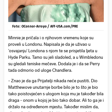
Foto: OConnor-Arroyo / AFF-USA.com/PRE
Minnie je pričala i o njihovom vremenu koje su
proveli u Londonu. Napisala je da je uživao u
'osvajanju' Londona s njom te se prisjetila ljeta u
Hyde Parku. Tamo su jeli sladoled, a u Wimbledonu
su gledali teniske mečeve. Dodala je i da se Perry
tada odmorio od uloge Chandlera.
- Znao je da ga Prijatelji nikada neće pustiti. Dio
Matthewove unutarnje borbe bilo je to što je bio
tako poistovjećen s ulogom koja mu je također bila
draga - onom u kojoj je bio tako dobar. Ali to ga je i
držalo na određenom mjestu. Također mislim da,