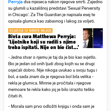
Perryja
dva mjeseca nakon njegove smrti. Zajedno
su glumili u kazališnoj predstavi 'Sexual Perversity
in Chicago'. Za The Guardian je napisala esej te
opisala glumca kao zabavnog i lakog za voljeti.
OGLASILA SE NAKON NALAZA
Bivša cura Matthewa Perryja:
'Liječnike koji su radili s njime
treba ispitati. Nije on bio čist...'
- Jedna stvar o njemu je taj da je bio kao svjetlo.
Bio je jedan od onih ljudi zbog kojih su se drugi
osjećali dobro. Nije nikoga uvukao u svoju tugu i
bol, a sada znam da je njegova bol bila velika -
rekla je glumica. Minnie je pročitala i njegove
memoare te rekla kako joj je bilo izrazito teško
čitati ih.
- Morala sam prvo odložiti knjigu i onda sam je