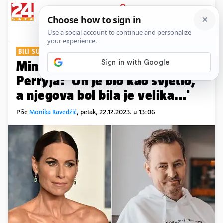
PRIJAVA
Show
Komentari
1
BILI SU KOLEGE
Minnie Driver o smrti Matthewa
Perryja: 'On je bio kao svjetlo,
a njegova bol bila je velika...'
Piše
Monika Kavedžić
,
petak, 22.12.2023. u 13:06