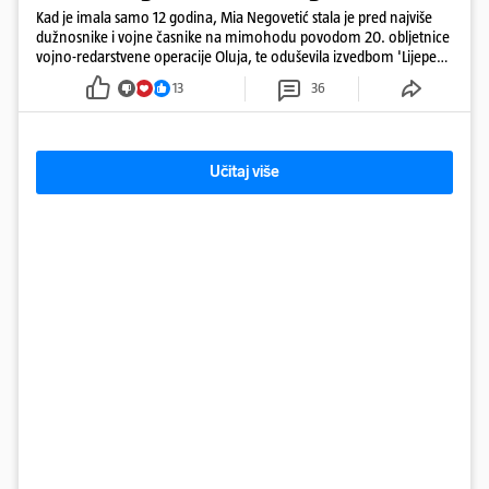
Kad je imala samo 12 godina, Mia Negovetić stala je pred najviše
dužnosnike i vojne časnike na mimohodu povodom 20. obljetnice
vojno-redarstvene operacije Oluja, te oduševila izvedbom 'Lijepe
naše'
13
36
Učitaj više