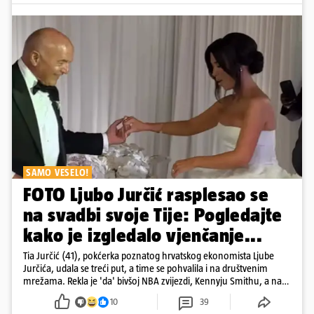
SAMO VESELO!
FOTO Ljubo Jurčić rasplesao se
na svadbi svoje Tije: Pogledajte
kako je izgledalo vjenčanje...
Tia Jurčić (41), pokćerka poznatog hrvatskog ekonomista Ljube
Jurčića, udala se treći put, a time se pohvalila i na društvenim
mrežama. Rekla je 'da' bivšoj NBA zvijezdi, Kennyju Smithu, a na
snimkama i fotografijama je pokazala vesele trenutke s vjenčanja
10
39