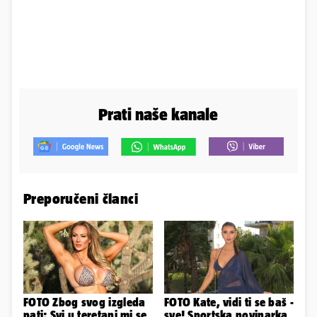
Prati naše kanale
Preporučeni članci
FOTO Zbog svog izgleda
FOTO Kate, vidi ti se baš -
pati: Svi u teretani mi se
sve! Sportska novinarka