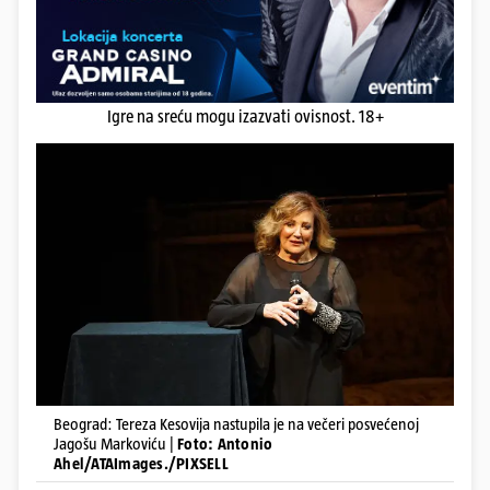
Igre na sreću mogu izazvati ovisnost. 18+
Beograd: Tereza Kesovija nastupila je na večeri posvećenoj
Jagošu Markoviću |
Foto: Antonio
Ahel/ATAImages./PIXSELL