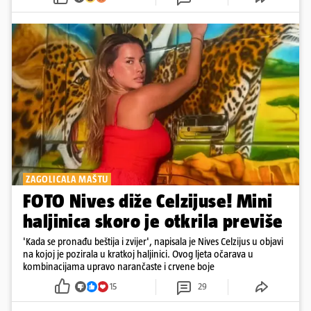
ZAGOLICALA MAŠTU
FOTO Nives diže Celzijuse! Mini
haljinica skoro je otkrila previše
'Kada se pronađu beštija i zvijer', napisala je Nives Celzijus u objavi
na kojoj je pozirala u kratkoj haljinici. Ovog ljeta očarava u
kombinacijama upravo narančaste i crvene boje
15
29