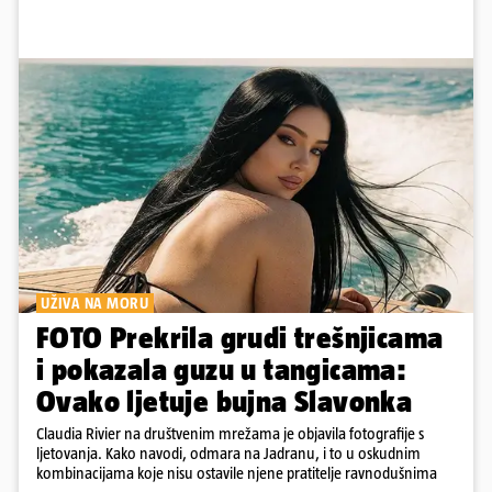
UŽIVA NA MORU
FOTO Prekrila grudi trešnjicama
i pokazala guzu u tangicama:
Ovako ljetuje bujna Slavonka
Claudia Rivier na društvenim mrežama je objavila fotografije s
ljetovanja. Kako navodi, odmara na Jadranu, i to u oskudnim
kombinacijama koje nisu ostavile njene pratitelje ravnodušnima