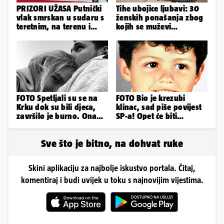
PRIZORI UŽASA Putnički
Tihe ubojice ljubavi: 30
vlak smrskan u sudaru s
ženskih ponašanja zbog
teretnim, na terenu i
kojih se muževi
helikopter hitne
emocionalno distanciraju
FOTO Spetljali su se na
FOTO Bio je krezubi
Krku dok su bili djeca,
klinac, sad piše povijest
završilo je burno. Ona
SP-a! Opet će biti
sad želi 50 milijuna eura
nasuprot Modrića i
Hrvatske...
Sve što je bitno, na dohvat ruke
Skini aplikaciju za najbolje iskustvo portala. Čitaj,
komentiraj i budi uvijek u toku s najnovijim vijestima.