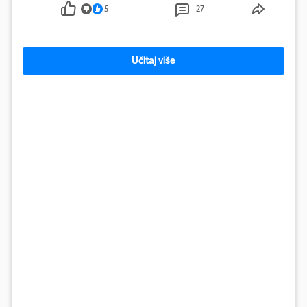
5
27
Učitaj više