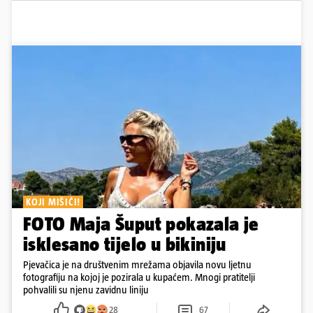
KOJI MIŠIĆI!
FOTO Maja Šuput pokazala je
isklesano tijelo u bikiniju
Pjevačica je na društvenim mrežama objavila novu ljetnu
fotografiju na kojoj je pozirala u kupaćem. Mnogi pratitelji
pohvalili su njenu zavidnu liniju
28
67