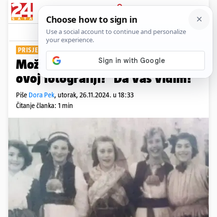
PRIJAVA
Show
Komentari
5
PRISJETILA SE DJETINJSTVA
Možete li prepoznati Terezu na
ovoj fotografiji? 'Da vas vidim!'
Piše
Dora Pek
,
utorak, 26.11.2024. u 18:33
Čitanje članka: 1 min