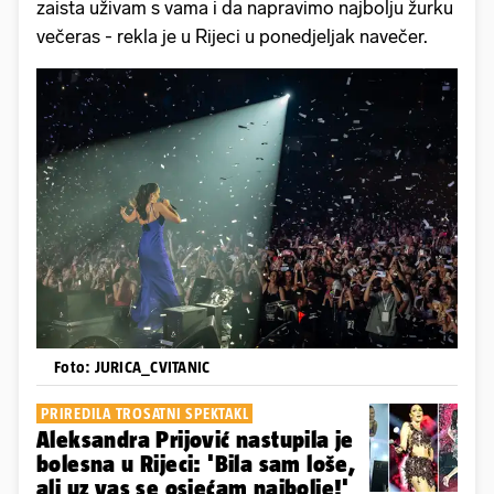
zaista uživam s vama i da napravimo najbolju žurku
večeras - rekla je u Rijeci u ponedjeljak navečer.
Foto: JURICA_CVITANIC
PRIREDILA TROSATNI SPEKTAKL
Aleksandra Prijović nastupila je
bolesna u Rijeci: 'Bila sam loše,
ali uz vas se osjećam najbolje!'