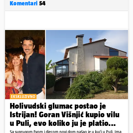
Komentari
54
EKSKLUZIVNO
Holivudski glumac postao je
Istrijan! Goran Višnjić kupio vilu
u Puli, evo koliko ju je platio...
Sa suprugom Evom i djecom novi dom našao je u kući u Puli. Ima