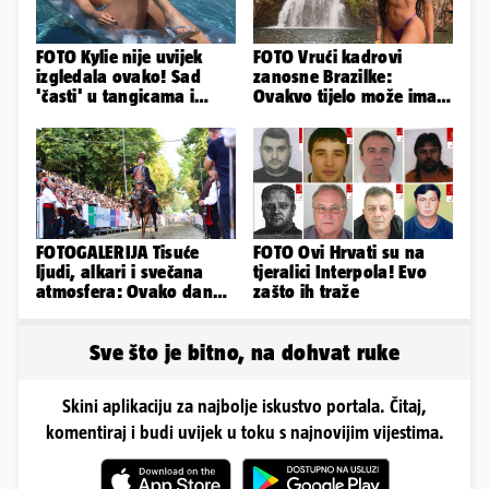
FOTO Kylie nije uvijek
FOTO Vrući kadrovi
izgledala ovako! Sad
zanosne Brazilke:
'časti' u tangicama i
Ovakvo tijelo može imati
bikiniju, ali išla je 'pod
samo bivša plesačica...
nož'...
FOTOGALERIJA Tisuće
FOTO Ovi Hrvati su na
ljudi, alkari i svečana
tjeralici Interpola! Evo
atmosfera: Ovako danas
zašto ih traže
izgleda Sinj
Sve što je bitno, na dohvat ruke
Skini aplikaciju za najbolje iskustvo portala. Čitaj,
komentiraj i budi uvijek u toku s najnovijim vijestima.