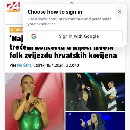
PRIJAVA
Show
Komentari
54
U DVORANI ZAMET
'Najslađe za kraj': Prijović je na
trećem koncertu u Rijeci izvela
folk zvijezdu hrvatskih korijena
Piše
Ivo Šarić
,
utorak, 16.4.2024. u 23:40