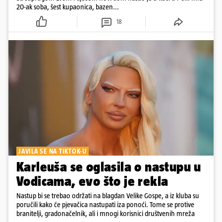
20-ak soba, šest kupaonica, bazen...
18
JAVILA SE NA TIKTOK-U
Karleuša se oglasila o nastupu u
Vodicama, evo što je rekla
Nastup bi se trebao održati na blagdan Velike Gospe, a iz kluba su
poručili kako će pjevačica nastupati iza ponoći. Tome se protive
branitelji, gradonačelnik, ali i mnogi korisnici društvenih mreža