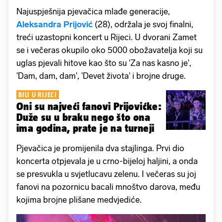
Najuspješnija pjevačica mlađe generacije,
Aleksandra Prijović
(28), održala je svoj finalni,
treći uzastopni koncert u Rijeci. U dvorani Zamet
se i večeras okupilo oko 5000 obožavatelja koji su
uglas pjevali hitove kao što su 'Za nas kasno je',
'Dam, dam, dam', 'Devet života' i brojne druge.
BILI U RIJECI
Oni su najveći fanovi Prijovićke:
Duže su u braku nego što ona
ima godina, prate je na turneji
Pjevačica je promijenila dva stajlinga. Prvi dio
koncerta otpjevala je u crno-bijeloj haljini, a onda
se presvukla u svjetlucavu zelenu. I večeras su joj
fanovi na pozornicu bacali mnoštvo darova, među
kojima brojne plišane medvjediće.