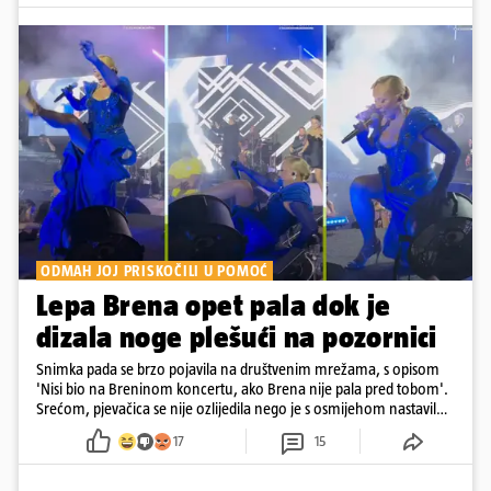
ODMAH JOJ PRISKOČILI U POMOĆ
Lepa Brena opet pala dok je
dizala noge plešući na pozornici
Snimka pada se brzo pojavila na društvenim mrežama, s opisom
'Nisi bio na Breninom koncertu, ako Brena nije pala pred tobom'.
Srećom, pjevačica se nije ozlijedila nego je s osmijehom nastavila
pjevati
17
15