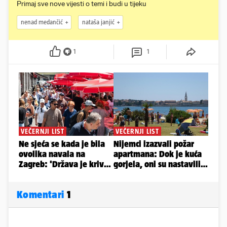
Primaj sve nove vijesti o temi i budi u tijeku
nenad medančić
nataša janjić
1
1
Komentari
1