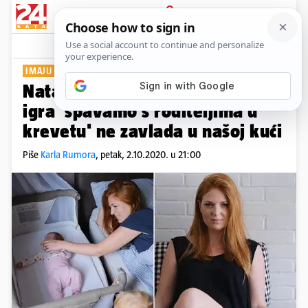
PRIJAVA
Show
Komentari
1
IMAJU DVOJE MALE DJECE
Nataša Janjić: Odlučni smo da
igra 'spavamo s roditeljima u
krevetu' ne zavlada u našoj kući
Piše
Karla Rumora
,
petak, 2.10.2020. u 21:00