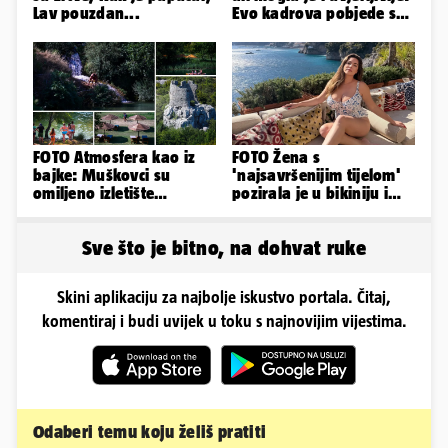
Lav pouzdan...
Evo kadrova pobjede s
Rujevice
FOTO Atmosfera kao iz
FOTO Žena s
bajke: Muškovci su
'najsavršenijim tijelom'
omiljeno izletište
pozirala je u bikiniju i
Zadrana, pogledajte
pokazala svoje bujne
zašto
obline...
Sve što je bitno, na dohvat ruke
Skini aplikaciju za najbolje iskustvo portala. Čitaj,
komentiraj i budi uvijek u toku s najnovijim vijestima.
Odaberi temu koju želiš pratiti