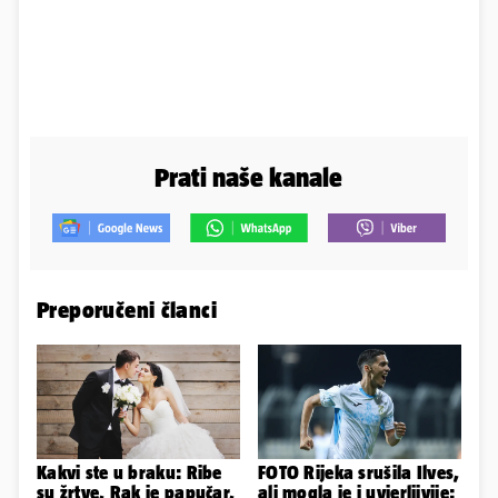
Prati naše kanale
Preporučeni članci
Kakvi ste u braku: Ribe
FOTO Rijeka srušila Ilves,
su žrtve, Rak je papučar,
ali mogla je i uvjerljivije: