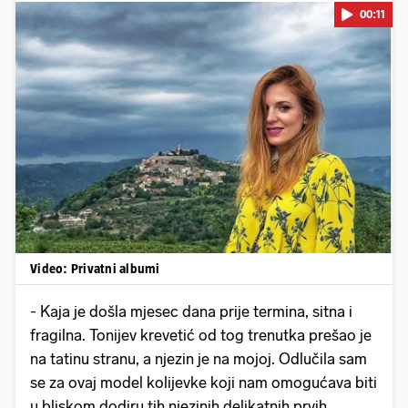
00:11
Pokretanje videa...
Video: Privatni albumi
- Kaja je došla mjesec dana prije termina, sitna i
fragilna. Tonijev krevetić od tog trenutka prešao je
na tatinu stranu, a njezin je na mojoj. Odlučila sam
se za ovaj model kolijevke koji nam omogućava biti
u bliskom dodiru tih njezinih delikatnih prvih