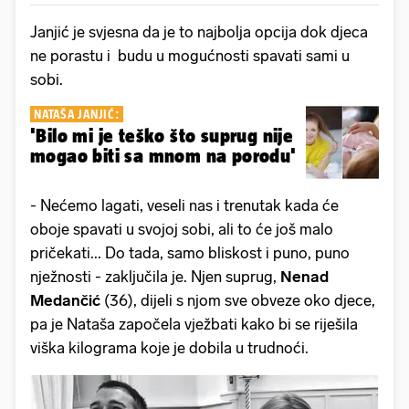
Janjić je svjesna da je to najbolja opcija dok djeca
ne porastu i budu u mogućnosti spavati sami u
sobi.
NATAŠA JANJIĆ:
'Bilo mi je teško što suprug nije
mogao biti sa mnom na porodu'
- Nećemo lagati, veseli nas i trenutak kada će
oboje spavati u svojoj sobi, ali to će još malo
pričekati... Do tada, samo bliskost i puno, puno
nježnosti - zaključila je. Njen suprug,
Nenad
Medančić
(36), dijeli s njom sve obveze oko djece,
pa je Nataša započela vježbati kako bi se riješila
viška kilograma koje je dobila u trudnoći.