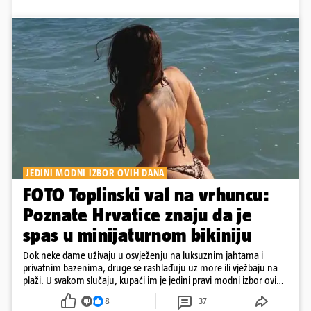
JEDINI MODNI IZBOR OVIH DANA
FOTO Toplinski val na vrhuncu:
Poznate Hrvatice znaju da je
spas u minijaturnom bikiniju
Dok neke dame uživaju u osvježenju na luksuznim jahtama i
privatnim bazenima, druge se rashlađuju uz more ili vježbaju na
plaži. U svakom slučaju, kupaći im je jedini pravi modni izbor ovih
dana
8
37