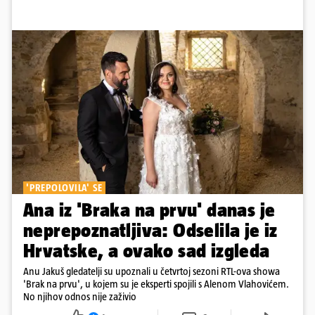
'PREPOLOVILA' SE
Ana iz 'Braka na prvu' danas je
neprepoznatljiva: Odselila je iz
Hrvatske, a ovako sad izgleda
Anu Jakuš gledatelji su upoznali u četvrtoj sezoni RTL-ova showa
'Brak na prvu', u kojem su je eksperti spojili s Alenom Vlahovićem.
No njihov odnos nije zaživio