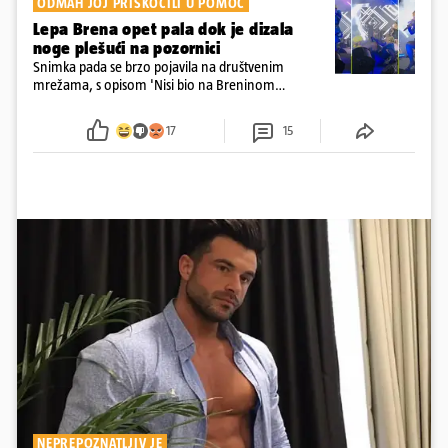
ODMAH JOJ PRISKOČILI U POMOĆ
Lepa Brena opet pala dok je dizala
noge plešući na pozornici
Snimka pada se brzo pojavila na društvenim
mrežama, s opisom 'Nisi bio na Breninom
koncertu, ako Brena nije pala pred tobom'.
Srećom, pjevačica se nije ozlijedila nego je s
17
15
osmijehom nastavila pjevati
NEPREPOZNATLJIV JE