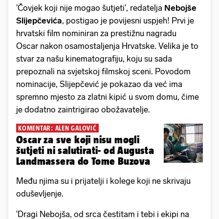
'Čovjek koji nije mogao šutjeti', redatelja
Nebojše
Slijepčevića
, postigao je povijesni uspjeh! Prvi je
hrvatski film nominiran za prestižnu nagradu
Oscar nakon osamostaljenja Hrvatske. Velika je to
stvar za našu kinematografiju, koju su sada
prepoznali na svjetskoj filmskoj sceni. Povodom
nominacije, Slijepčević je pokazao da već ima
spremno mjesto za zlatni kipić u svom domu, čime
je dodatno zaintrigirao obožavatelje.
KOMENTAR: ALEN GALOVIĆ
Oscar za sve koji nisu mogli
šutjeti ni salutirati- od Augusta
Landmassera do Tome Buzova
Među njima su i prijatelji i kolege koji ne skrivaju
oduševljenje.
'Dragi Nebojša, od srca čestitam i tebi i ekipi na