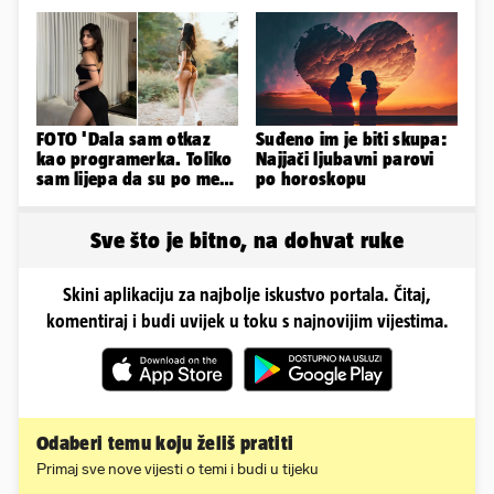
sada je na svijet stigao -
kilograme: 'Brutalno me
sin!
tukao šakama'
FOTO 'Dala sam otkaz
Suđeno im je biti skupa:
kao programerka. Toliko
Najjači ljubavni parovi
sam lijepa da su po meni
po horoskopu
napravili lutku'
Sve što je bitno, na dohvat ruke
Skini aplikaciju za najbolje iskustvo portala. Čitaj,
komentiraj i budi uvijek u toku s najnovijim vijestima.
Odaberi temu koju želiš pratiti
Primaj sve nove vijesti o temi i budi u tijeku