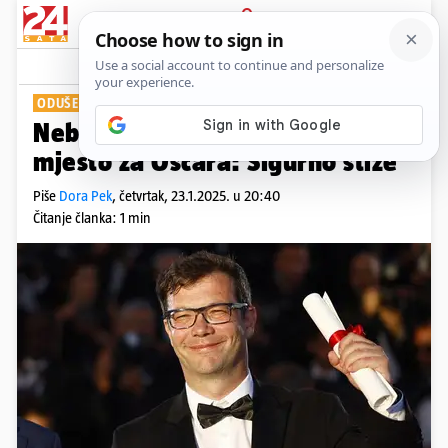
PRIJAVA
Show
Komentari
3
ODUŠEVLJENJE RASTE
Nebojša Slijepčević pripremio je
mjesto za Oscara: Sigurno stiže
Piše
Dora Pek
,
četvrtak, 23.1.2025. u 20:40
Čitanje članka: 1 min