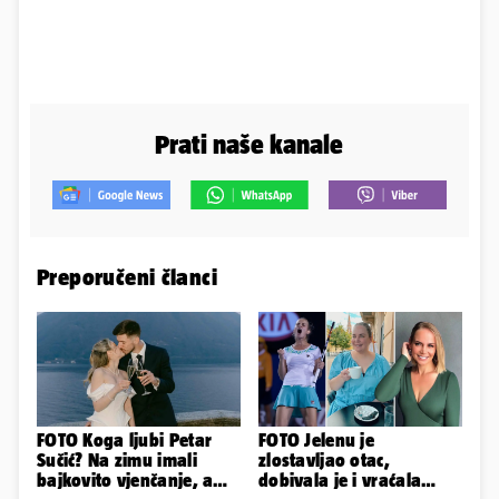
Prati naše kanale
Preporučeni članci
FOTO Koga ljubi Petar
FOTO Jelenu je
Sučić? Na zimu imali
zlostavljao otac,
bajkovito vjenčanje, a
dobivala je i vraćala