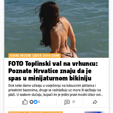
JEDINI MODNI IZBOR OVIH DANA
FOTO Toplinski val na vrhuncu:
Poznate Hrvatice znaju da je
spas u minijaturnom bikiniju
Dok neke dame uživaju u osvježenju na luksuznim jahtama i
privatnim bazenima, druge se rashlađuju uz more ili vježbaju na
plaži. U svakom slučaju, kupaći im je jedini pravi modni izbor ovih
dana
8
37