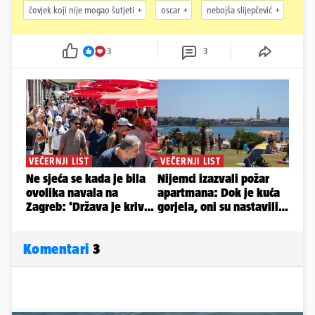
čovjek koji nije mogao šutjeti
oscar
nebojša slijepčević
3
3
Komentari
3