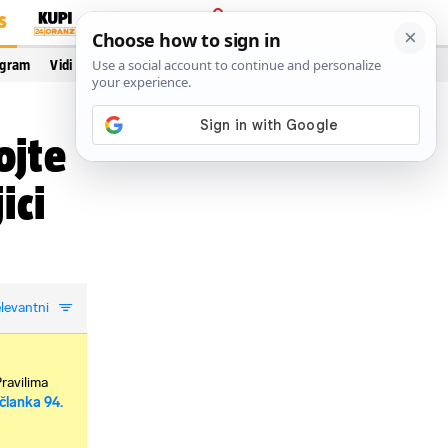
S
PRIJAVA
ogram
Vidi još…
ojte
ici
levantni
Pravilima
članka 94.