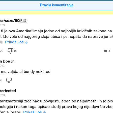
Pravila komentiranja
zer/soze/80🇷🇸
2019.
 ti je ova Amerika!!Imaju jedne od najboljih krivičnih zakona na
t što vole od najgoreg sloja ubica i psihopata da naprave junak
iju
Prikaži još ↓
20
14
3
n Doe Jr.
019.
e mu valjda al bundy neki rod
4
perfected
2019.
karizmatičniji zločinac u povijesti, jedan od najpametnijih (dipl
hologiju i nakon toga upisao studij prava kojeg nije dovršio zbo
ćenja, branio
Prikaži još ↓