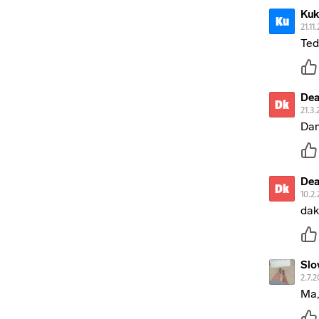
Kuk
Ku
21.11
Ted
Dea
Dk
21.3.
Dan
Dea
Dk
10.2.
dak
Slo
2.7.2
Ma,