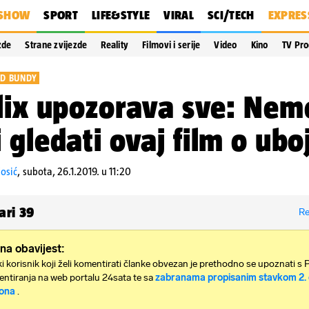
SHOW
SPORT
LIFE&STYLE
VIRAL
SCI/TECH
EXPRES
zde
Strane zvijezde
Reality
Filmovi i serije
Video
Kino
TV Pr
ED BUNDY
lix upozorava sve: Nem
 gledati ovaj film o uboj
osić
,
subota, 26.1.2019. u 11:20
ari
39
Re
na obavijest:
i korisnik koji želi komentirati članke obvezan je prethodno se upoznati s 
ntiranja na web portalu 24sata te sa
zabranama propisanim stavkom 2. 
ona
.