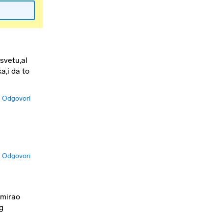
 svetu,al
a,i da to
Odgovori
Odgovori
omirao
g