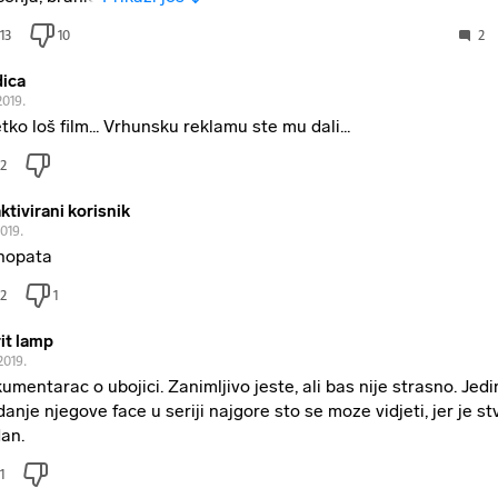
13
10
2
ica
2019.
etko loš film... Vrhunsku reklamu ste mu dali...
2
ktivirani korisnik
2019.
hopata
2
1
rit lamp
2019.
umentarac o ubojici. Zanimljivo jeste, ali bas nije strasno. Jedi
danje njegove face u seriji najgore sto se moze vidjeti, jer je s
an.
1