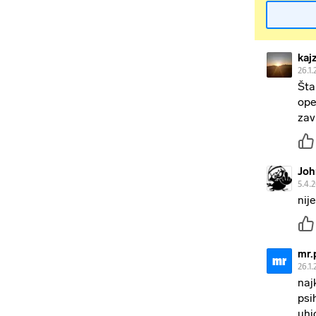
kaj
26.1.
Šta
ope
zav
Joh
5.4.2
nij
mr.
mr
26.1.
naj
psi
uhi