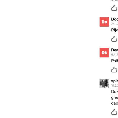
Dod
Do
26.1.
Rij
Dea
Dk
9.4.
Psi
spi
19.2.
Dok
gle
gad