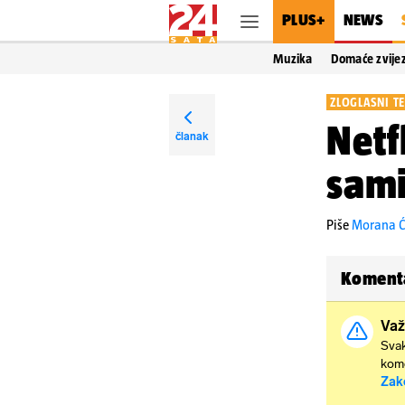
PLUS+
NEWS
Muzika
Domaće zvije
ZLOGLASNI T
Netf
članak
sami
Piše
Morana Ć
Koment
Važ
Svak
kome
Zak