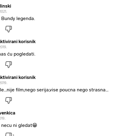
linski
.2021.
 Bundy legenda.
ktivirani korisnik
2019.
as ću pogledati.
ktivirani korisnik
2019.
le...nije film,nego serija,vise poucna nego strasna...
venkica
019.
 necu ni gledat😁
1