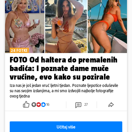
24 FOTKE
FOTO Od haltera do premalenih
badića: I poznate dame muče
vrućine, evo kako su pozirale
Iza nas je još jedan vruć ljetni tjedan. Poznate ljepotice oduševile
su nas svojim izdanjima, a mi smo izdvojili najbolje fotografije
ovog tjedna
16
27
Učitaj više