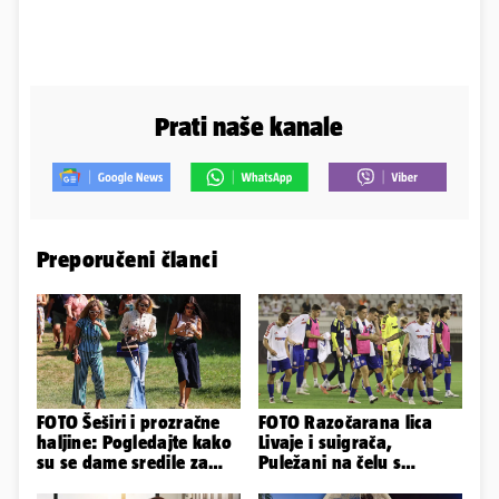
Prati naše kanale
Preporučeni članci
FOTO Šeširi i prozračne
FOTO Razočarana lica
haljine: Pogledajte kako
Livaje i suigrača,
su se dame sredile za
Puležani na čelu s
311. Sinjsku alku
Cabellom slavili usred