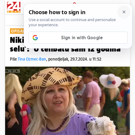
PRIJAVA
Show
Komentari
21
OPISALA IDEALNOG MUŠKARCA
Nikita se vraća u 'Ljubav je na
selu': 'U celibatu sam 12 godina'
Piše
Tina Ozmec-Ban
,
ponedjeljak, 29.7.2024. u 11:52