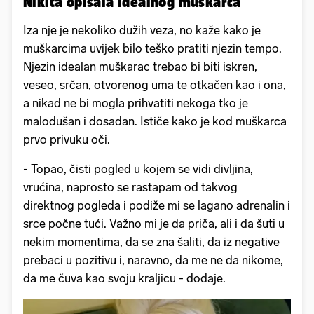
Nikita opisala idealnog muškarca
Iza nje je nekoliko dužih veza, no kaže kako je
muškarcima uvijek bilo teško pratiti njezin tempo.
Njezin idealan muškarac trebao bi biti iskren,
veseo, srčan, otvorenog uma te otkačen kao i ona,
a nikad ne bi mogla prihvatiti nekoga tko je
malodušan i dosadan. Ističe kako je kod muškarca
prvo privuku oči.
- Topao, čisti pogled u kojem se vidi divljina,
vrućina, naprosto se rastapam od takvog
direktnog pogleda i podiže mi se lagano adrenalin i
srce počne tući. Važno mi je da priča, ali i da šuti u
nekim momentima, da se zna šaliti, da iz negative
prebaci u pozitivu i, naravno, da me ne da nikome,
da me čuva kao svoju kraljicu - dodaje.