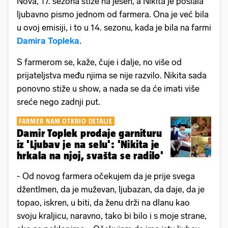
Nova, 17. sezona stiže na jesen, a Nikita je poslala
ljubavno pismo jednom od farmera. Ona je već bila
u ovoj emisiji, i to u 14. sezonu, kada je bila na farmi
Damira Topleka
.
S farmerom se, kaže, čuje i dalje, no više od
prijateljstva među njima se nije razvilo. Nikita sada
ponovno stiže u show, a nada se da će imati više
sreće nego zadnji put.
FARMER NAM OTKRIO DETALJE
Damir Toplek prodaje garnituru
iz 'Ljubav je na selu': 'Nikita je
hrkala na njoj, svašta se radilo'
- Od novog farmera očekujem da je prije svega
džentlmen, da je muževan, ljubazan, da daje, da je
topao, iskren, u biti, da ženu drži na dlanu kao
svoju kraljicu, naravno, tako bi bilo i s moje strane,