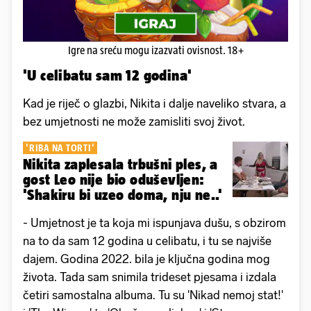
Igre na sreću mogu izazvati ovisnost. 18+
'U celibatu sam 12 godina'
Kad je riječ o glazbi, Nikita i dalje naveliko stvara, a
bez umjetnosti ne može zamisliti svoj život.
'RIBA NA TORTI'
Nikita zaplesala trbušni ples, a
gost Leo nije bio oduševljen:
'Shakiru bi uzeo doma, nju ne..'
- Umjetnost je ta koja mi ispunjava dušu, s obzirom
na to da sam 12 godina u celibatu, i tu se najviše
dajem. Godina 2022. bila je ključna godina mog
života. Tada sam snimila trideset pjesama i izdala
četiri samostalna albuma. Tu su 'Nikad nemoj stat!'