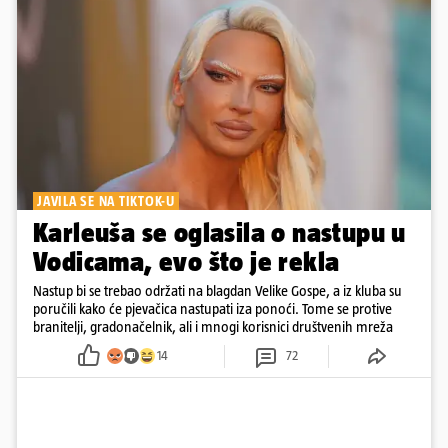
JAVILA SE NA TIKTOK-U
Karleuša se oglasila o nastupu u
Vodicama, evo što je rekla
Nastup bi se trebao održati na blagdan Velike Gospe, a iz kluba su
poručili kako će pjevačica nastupati iza ponoći. Tome se protive
branitelji, gradonačelnik, ali i mnogi korisnici društvenih mreža
14
72