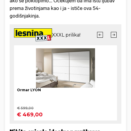
ako se poklopimo... Očekujem da ima istu ljubav
prema životinjama kao i ja - ističe ova 54-
godišnjakinja.