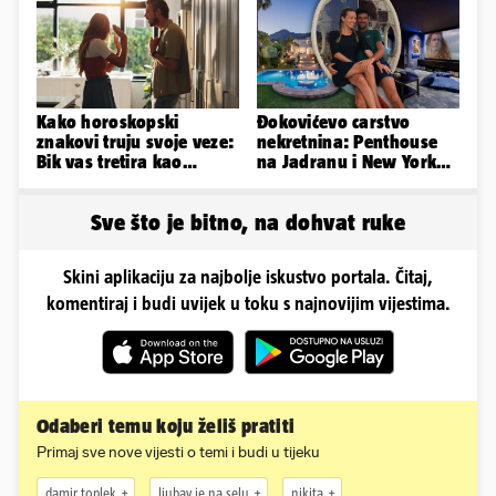
Poljuda
Kako horoskopski
Đokovićevo carstvo
znakovi truju svoje veze:
nekretnina: Penthouse
Bik vas tretira kao
na Jadranu i New Yorku,
vlasništvo, Jarcu je veza
španjolska vila, hoteli...
ugovor
Sve što je bitno, na dohvat ruke
Skini aplikaciju za najbolje iskustvo portala. Čitaj,
komentiraj i budi uvijek u toku s najnovijim vijestima.
Odaberi temu koju želiš pratiti
Primaj sve nove vijesti o temi i budi u tijeku
damir toplek
ljubav je na selu
nikita