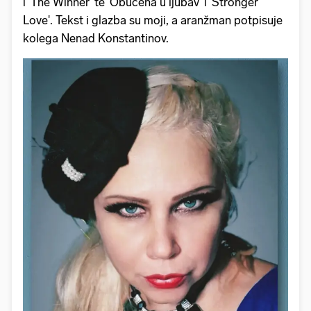
i 'The Winner' te 'Obučena u ljubav' i 'Stronger
Love'. Tekst i glazba su moji, a aranžman potpisuje
kolega Nenad Konstantinov.