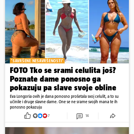
'SAVRŠENE NESAVRŠENOSTI'
FOTO Tko se srami celulita još?
Poznate dame ponosno ga
pokazuju pa slave svoje obline
Eva Longoria ovih je dana ponosno prošetala svoj celulit, a to su
učinile i druge slavne dame. One se ne srame svojih mana te ih
ponosno pokazuju
7
14