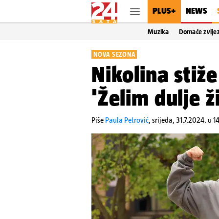
PLUS+
NEWS
Muzika
Domaće zvije
NOVA SEZONA
Nikolina stiže
'Želim dulje ž
Piše
Paula Petrović
,
srijeda, 31.7.2024. u 1