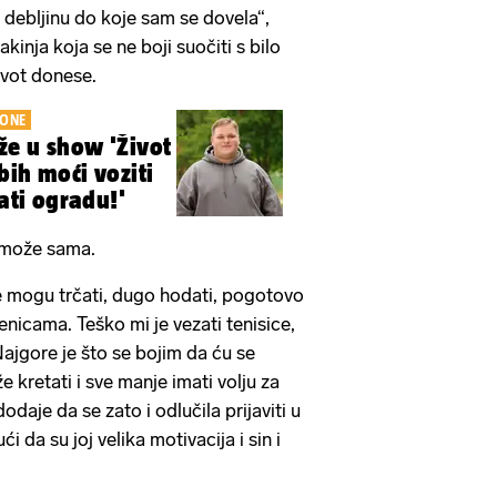
u debljinu do koje sam se dovela“,
inja koja se ne boji suočiti s bilo
ivot donese.
ZONE
že u show 'Život
 bih moći voziti
kati ogradu!'
e može sama.
e mogu trčati, dugo hodati, pogotovo
penicama. Teško mi je vezati tenisice,
… Najgore je što se bojim da ću se
že kretati i sve manje imati volju za
odaje da se zato i odlučila prijaviti u
ći da su joj velika motivacija i sin i