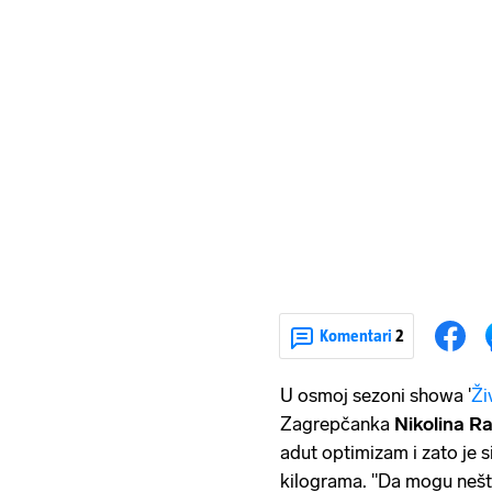
Komentari
2
U osmoj sezoni showa '
Ži
Zagrepčanka
Nikolina R
adut optimizam i zato je si
kilograma. "Da mogu nešto 