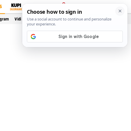
S
PRIJAVA
ogram
Vidi još…