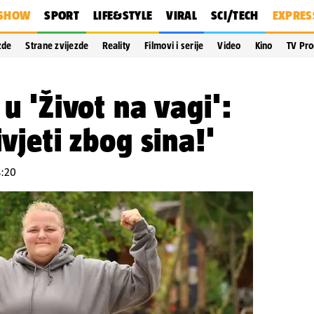
SHOW
SPORT
LIFE&STYLE
VIRAL
SCI/TECH
EXPRES
zde
Strane zvijezde
Reality
Filmovi i serije
Video
Kino
TV Pr
 u 'Život na vagi':
ivjeti zbog sina!'
4:20