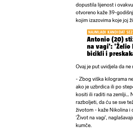
dopustila lijenost i ovakv
otvoreno kaže 39-godišnjak
kojim izazovima koje joj ž
NAJMLAĐI KANDIDAT SE
Antonio (20) sti
na vagi': 'Želio
bicikli i preska
Ovaj je put uvidjela da n
- Zbog viška kilograma n
ako je uzbrdica ili po ste
kositi ili raditi na zemlji
razboljeti, da ću se sve te
životom - kaže Nikolina i d
'Život na vagi', naglašavaju
kumče.