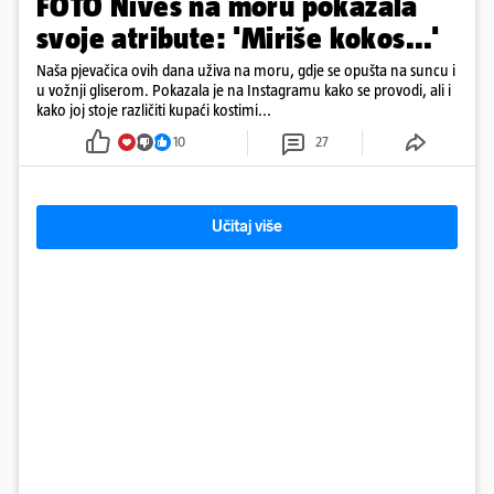
FOTO Nives na moru pokazala
svoje atribute: 'Miriše kokos...'
Naša pjevačica ovih dana uživa na moru, gdje se opušta na suncu i
u vožnji gliserom. Pokazala je na Instagramu kako se provodi, ali i
kako joj stoje različiti kupaći kostimi...
10
27
Učitaj više