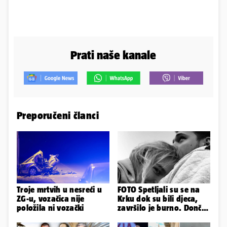
Prati naše kanale
Preporučeni članci
Troje mrtvih u nesreći u
FOTO Spetljali su se na
ZG-u, vozačica nije
Krku dok su bili djeca,
položila ni vozački
završilo je burno. Dončić
i Anamaria u novoj fazi