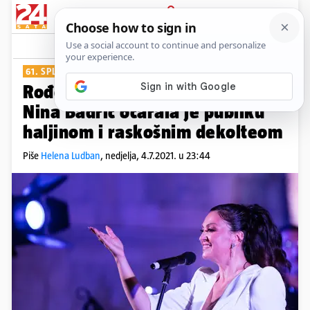
PRIJAVA
Show
Komentari
50
61. SPLITSKI FESTIVAL
Rođendanski nastup u bijelom:
Nina Badrić očarala je publiku
haljinom i raskošnim dekolteom
Piše
Helena Ludban
,
nedjelja, 4.7.2021. u 23:44