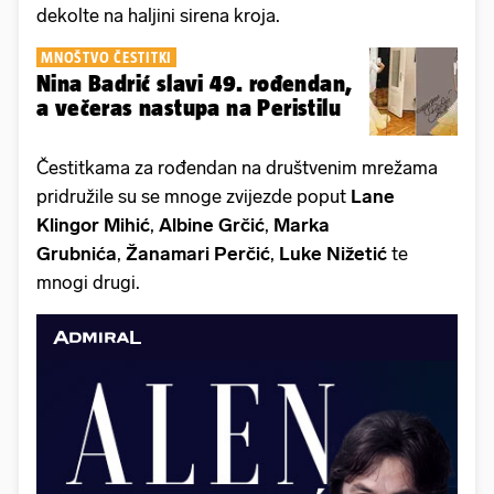
dekolte na haljini sirena kroja.
MNOŠTVO ČESTITKI
Nina Badrić slavi 49. rođendan,
a večeras nastupa na Peristilu
Čestitkama za rođendan na društvenim mrežama
pridružile su se mnoge zvijezde poput
Lane
Klingor Mihić
,
Albine Grčić
,
Marka
Grubnića
,
Žanamari Perčić
,
Luke Nižetić
te
mnogi drugi.