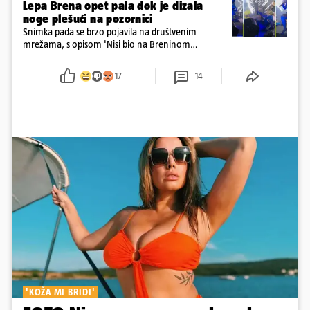
Lepa Brena opet pala dok je dizala
noge plešući na pozornici
Snimka pada se brzo pojavila na društvenim
mrežama, s opisom 'Nisi bio na Breninom
koncertu, ako Brena nije pala pred tobom'.
Srećom, pjevačica se nije ozlijedila nego je s
17
14
osmijehom nastavila pjevati
'KOŽA MI BRIDI'