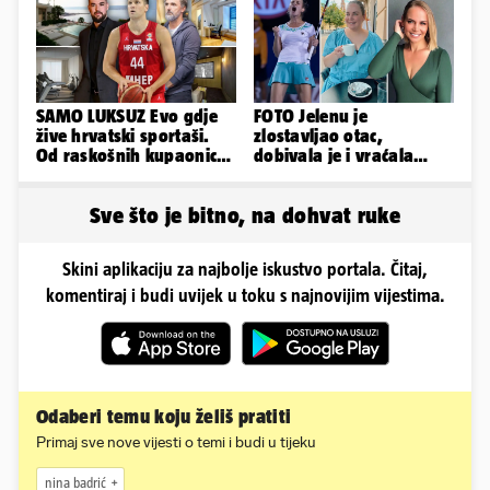
SAMO LUKSUZ Evo gdje
FOTO Jelenu je
žive hrvatski sportaši.
zlostavljao otac,
Od raskošnih kupaonica
dobivala je i vraćala
pa do privatnog kina
kilograme: 'Brutalno me
tukao šakama'
Sve što je bitno, na dohvat ruke
Skini aplikaciju za najbolje iskustvo portala. Čitaj,
komentiraj i budi uvijek u toku s najnovijim vijestima.
Odaberi temu koju želiš pratiti
Primaj sve nove vijesti o temi i budi u tijeku
nina badrić