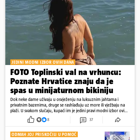
JEDINI MODNI IZBOR OVIH DANA
FOTO Toplinski val na vrhuncu:
Poznate Hrvatice znaju da je
spas u minijaturnom bikiniju
Dok neke dame uživaju u osvježenju na luksuznim jahtama i
privatnim bazenima, druge se rashlađuju uz more ili vježbaju na
plaži. U svakom slučaju, kupaći im je jedini pravi modni izbor ovih
dana
8
37
ODMAH JOJ PRISKOČILI U POMOĆ