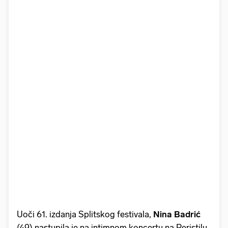
Uoči 61. izdanja Splitskog festivala,
Nina Badrić
(49) nastupila je na intimnom koncertu na Peristilu.