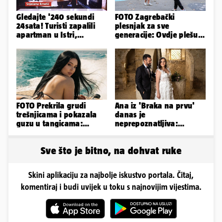
Gledajte '240 sekundi
FOTO Zagrebački
24sata! Turisti zapalili
plesnjak za sve
apartman u Istri,
generacije: Ovdje plešu
vlasnik: 'Sezona mi je
baš svi
završena'
FOTO Prekrila grudi
Ana iz 'Braka na prvu'
trešnjicama i pokazala
danas je
guzu u tangicama:
neprepoznatljiva:
Ovako ljetuje bujna
Odselila je iz Hrvatske, a
Slavonka
ovako sad izgleda
Sve što je bitno, na dohvat ruke
Skini aplikaciju za najbolje iskustvo portala. Čitaj,
komentiraj i budi uvijek u toku s najnovijim vijestima.