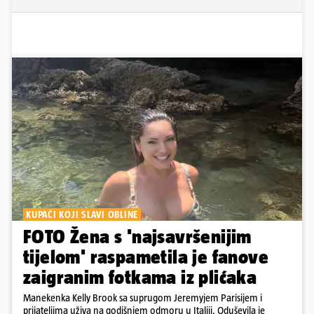
KUPAĆI KOJI SLAVI OBLINE
FOTO Žena s 'najsavršenijim
tijelom' raspametila je fanove
zaigranim fotkama iz plićaka
Manekenka Kelly Brook sa suprugom Jeremyjem Parisijem i
prijateljima uživa na godišnjem odmoru u Italiji. Oduševila je