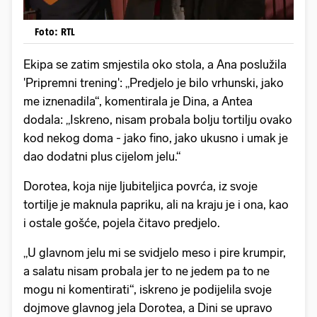
Foto: RTL
Ekipa se zatim smjestila oko stola, a Ana poslužila
'Pripremni trening': „Predjelo je bilo vrhunski, jako
me iznenadila“, komentirala je Dina, a Antea
dodala: „Iskreno, nisam probala bolju tortilju ovako
kod nekog doma - jako fino, jako ukusno i umak je
dao dodatni plus cijelom jelu.“
Dorotea, koja nije ljubiteljica povrća, iz svoje
tortilje je maknula papriku, ali na kraju je i ona, kao
i ostale gošće, pojela čitavo predjelo.
„U glavnom jelu mi se svidjelo meso i pire krumpir,
a salatu nisam probala jer to ne jedem pa to ne
mogu ni komentirati“, iskreno je podijelila svoje
dojmove glavnog jela Dorotea, a Dini se upravo