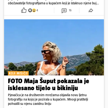
obožavatelje fotografijama u kupaćem koji je istaknuo njene bujne
obline
4
16
KOJI MIŠIĆI!
FOTO Maja Šuput pokazala je
isklesano tijelo u bikiniju
Pjevačica je na društvenim mrežama objavila novu ljetnu
fotografiju na kojoj je pozirala u kupaćem. Mnogi pratitelji
pohvalili su njenu zavidnu liniju