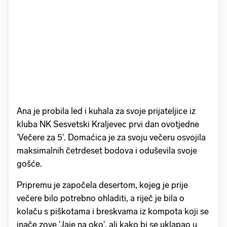
Ana je probila led i kuhala za svoje prijateljice iz
kluba NK Sesvetski Kraljevec prvi dan ovotjedne
'Večere za 5'. Domaćica je za svoju večeru osvojila
maksimalnih četrdeset bodova i oduševila svoje
gošće.
Pripremu je započela desertom, kojeg je prije
večere bilo potrebno ohladiti, a riječ je bila o
kolaču s piškotama i breskvama iz kompota koji se
inače zove 'Jaje na oko', ali kako bi se uklapao u