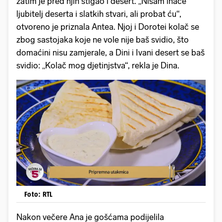
zatim je pred njih stigao i desert. „Nisam inače
ljubitelj deserta i slatkih stvari, ali probat ću“,
otvoreno je priznala Antea. Njoj i Dorotei kolač se
zbog sastojaka koje ne vole nije baš svidio, što
domaćini nisu zamjerale, a Dini i Ivani desert se baš
svidio: „Kolač mog djetinjstva“, rekla je Dina.
Foto: RTL
Nakon večere Ana je gošćama podijelila