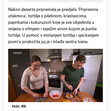
Nakon deserta pripremala je predjelo 'Pripremna
utakmica', tortilje s piletinom, krastavcima,
paprikama i kukuruzom koje je sve objedinila u
smjesu s vrhnjem i svježim sirom kojom je punila
tortilje. U pomoć s motanjem tortilja i sjeckanjem
povrća priskočila joj je i mlađa sestra Ivana.
Foto: RTL