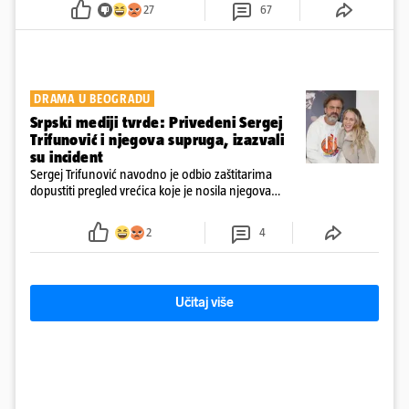
27
67
DRAMA U BEOGRADU
Srpski mediji tvrde: Privedeni Sergej
Trifunović i njegova supruga, izazvali
su incident
Sergej Trifunović navodno je odbio zaštitarima
dopustiti pregled vrećica koje je nosila njegova
supruga, što je dodatno podignulo tenzije
2
4
Učitaj više