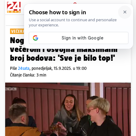
PRIJAVA
Show
Komentari
1
VEČERA ZA 5
Nogometašica Ana oduševila
večerom i osvojila maksimalni
broj bodova: 'Sve je bilo top!'
Piše
24sata
,
ponedjeljak, 15.9.2025. u 19:00
Čitanje članka: 3 min